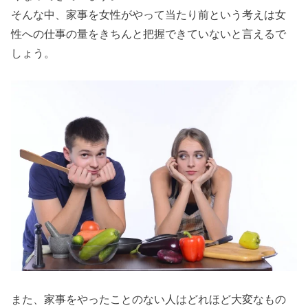
そんな中、家事を女性がやって当たり前という考えは女
の存在
性への仕事の量をきちんと把握できていないと言えるで
› 確認するべき
しょう。
結婚相手の価
値観⑥金銭感
覚
また、家事をやったことのない人はどれほど大変なもの