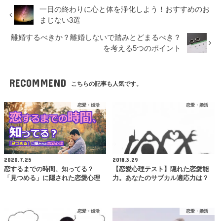
一日の終わりに心と体を浄化しよう！おすすめのお
まじない3選
離婚するべきか？離婚しないで踏みとどまるべき？
を考える5つのポイント
RECOMMEND
こちらの記事も人気です。
恋愛・婚活
恋愛・婚活
2020.7.25
2018.3.29
恋するまでの時間、知ってる？
【恋愛心理テスト】隠れた恋愛能
「見つめる」に隠された恋愛心理
力。あなたのサブカル適応力は？
恋愛・婚活
恋愛・婚活