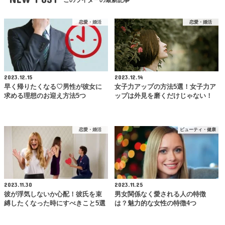
このライターの最新記事
恋愛・婚活
恋愛・婚活
2023.12.15
2023.12.14
早く帰りたくなる♡男性が彼女に
女子力アップの方法5選！女子力ア
求める理想のお迎え方法5つ
ップは外見を磨くだけじゃない！
恋愛・婚活
ビューティ・健康
2023.11.30
2023.11.25
彼が浮気しないか心配！彼氏を束
男女関係なく愛される人の特徴
縛したくなった時にすべきこと5選
は？魅力的な女性の特徴4つ