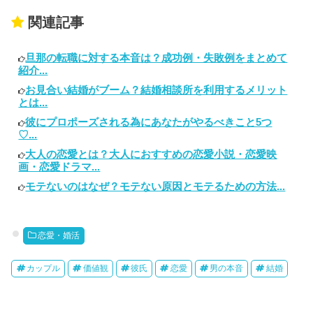
関連記事
旦那の転職に対する本音は？成功例・失敗例をまとめて
紹介...
お見合い結婚がブーム？結婚相談所を利用するメリット
とは...
彼にプロポーズされる為にあなたがやるべきこと5つ
♡...
大人の恋愛とは？大人におすすめの恋愛小説・恋愛映
画・恋愛ドラマ...
モテないのはなぜ？モテない原因とモテるための方法...
恋愛・婚活
カップル
価値観
彼氏
恋愛
男の本音
結婚