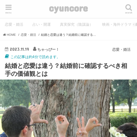
cyuncore
menu
search
恋愛・婚活
占い・開運
真実探究（陰謀論）
映画・海外ドラマ・
HOME
恋愛・婚活
結婚と恋愛は違う？結婚前に確認するべき相手の価値観とは
2023.11.19
ちゃっぴー！
恋愛・婚活
この記事は約4分で読めます。
結婚と恋愛は違う？結婚前に確認するべき相
手の価値観とは