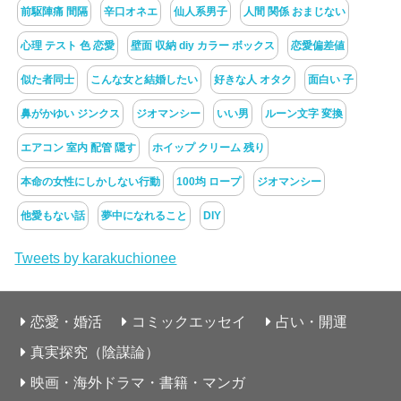
前駆陣痛 間隔
辛口オネエ
仙人系男子
人間 関係 おまじない
心理 テスト 色 恋愛
壁面 収納 diy カラー ボックス
恋愛偏差値
似た者同士
こんな女と結婚したい
好きな人 オタク
面白い 子
鼻がかゆい ジンクス
ジオマンシー
いい男
ルーン文字 変換
エアコン 室内 配管 隠す
ホイップ クリーム 残り
本命の女性にしかしない行動
100均 ロープ
ジオマンシー
他愛もない話
夢中になれること
DIY
Tweets by karakuchionee
恋愛・婚活
コミックエッセイ
占い・開運
真実探究（陰謀論）
映画・海外ドラマ・書籍・マンガ