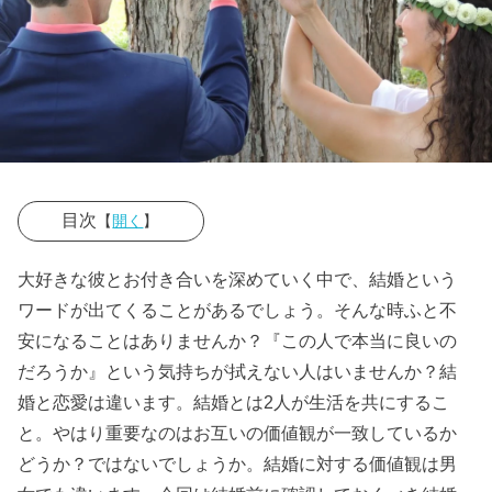
目次
【
開く
】
› 確認するべき
大好きな彼とお付き合いを深めていく中で、結婚という
結婚相手の価
ワードが出てくることがあるでしょう。そんな時ふと不
値観①家事へ
安になることはありませんか？『この人で本当に良いの
の理解
だろうか』という気持ちが拭えない人はいませんか？結
婚と恋愛は違います。結婚とは2人が生活を共にするこ
› 確認するべき
と。やはり重要なのはお互いの価値観が一致しているか
結婚相手の価
どうか？ではないでしょうか。結婚に対する価値観は男
値観②ありが