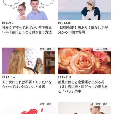
2019.9.2
2024.1.16
可愛くて守ってあげたい年下彼氏
【恋愛診断】脈あり？脈なし？が
♡年下彼氏とうまく付き合う方法
分かる10個の質問
恋愛・婚活
占い・開運
2020.11.4
2024.7.18
モテ女にこれは不要！モテたいな
部屋に飾ると恋愛運が上がる花
らやってはいけないこと６選
（２）恋に吉・凶どっちの説もあ
る「バラ」の本…
恋愛・婚活
恋愛・婚活