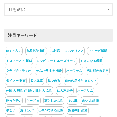
注目キーワード
ほくろ占い
九星気学 相性
塩対応
ミステリアス
マイナビ婚活
トロファスト 類似
レシピ ノート ルーズリーフ
好きになる瞬間
クラブチャティオ
サムハラ神社 指輪
ハーフサム
男に好かれる男
ダイソー 財布
四大元素
見つめる
自分の気持ち タロット
外国 人 男性 が 好む 日本 人 女性
仙人系男子
ハーフサム
酔った勢い
キープ 女
凛とした女性
キス魔
占い 水晶 玉
夢女子
海 ナンパ
仕事ができる女性
姓名判断 恋愛