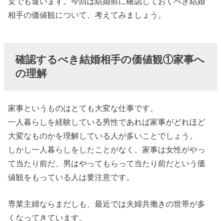
女でも違います。今回は結婚前に確認しておくべき結婚
とうとごめん
相手の価値観について、考えてみましょう。
なさい
› 確認するべき
結婚相手の価
確認するべき結婚相手の価値観①家事へ
値観③見栄を
の理解
張らない
› 確認するべき
家事というものはとても大変な仕事です。
結婚相手の価
一人暮らしを経験している男性であれば家事がどれほど
値観④家族を
大変なものかを理解している人が多いことでしょう。
大切にしてい
しかし一人暮らしをしたことがなく、家事は女性がやっ
るか
て当たり前だ、男はやってもらって当たり前だという価
› 確認するべき
値観をもっている人は要注意です。
結婚相手の価
専業主婦ならまだしも、最近では夫婦共働きの世帯が多
値観⑤彼にと
くなってきています。
ってのあなた