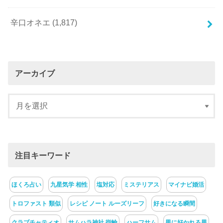
辛口オネエ
(1,817)
アーカイブ
注目キーワード
ほくろ占い
九星気学 相性
塩対応
ミステリアス
マイナビ婚活
トロファスト 類似
レシピ ノート ルーズリーフ
好きになる瞬間
クラブチャティオ
サムハラ神社 指輪
ハーフサム
男に好かれる男