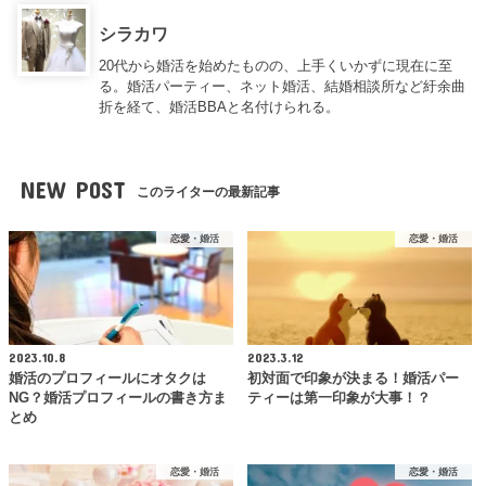
シラカワ
20代から婚活を始めたものの、上手くいかずに現在に至
る。婚活パーティー、ネット婚活、結婚相談所など紆余曲
折を経て、婚活BBAと名付けられる。
NEW POST
このライターの最新記事
恋愛・婚活
恋愛・婚活
2023.10.8
2023.3.12
婚活のプロフィールにオタクは
初対面で印象が決まる！婚活パー
NG？婚活プロフィールの書き方ま
ティーは第一印象が大事！？
とめ
恋愛・婚活
恋愛・婚活