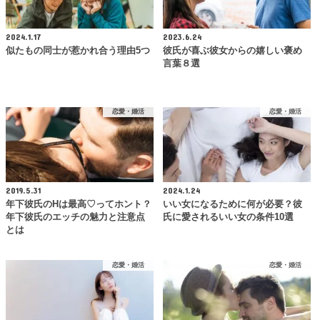
2024.1.17
2023.6.24
似たもの同士が惹かれ合う理由5つ
彼氏が喜ぶ彼女からの嬉しい褒め
言葉８選
恋愛・婚活
恋愛・婚活
2019.5.31
2024.1.24
年下彼氏のHは最高♡ってホント？
いい女になるために何が必要？彼
年下彼氏のエッチの魅力と注意点
氏に愛されるいい女の条件10選
とは
恋愛・婚活
恋愛・婚活