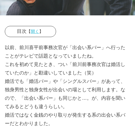
目次
【
開く
】
› 出会い系バー
以前、前川喜平前事務次官が「出会い系バー」へ行った
とは。出会い
ことがテレビで話題となっていましたね。
カフェもあ
これを初めて見たとき、つい「前川前事務次官は婚活し
る？
ていたのか」と勘違いしていました（笑）
婚活でも「婚活バー」や「シングルスバー」があって、
› 婚活バーと出
独身男性と独身女性が出会いの場として利用します。な
会い系バーは
ので、「出会い系バー」も同じかと…。が、内容を聞い
違う。
てみるとどうも違うらしい。
› 「婚活」と
婚活ではなく金銭のやり取りが発生する系の出会い系バ
「出会い系」
ーだとわかりました。
の違いとは。