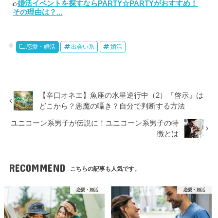
婚活イベントを探すならPARTY☆PARTYがおすすめ！
その理由は？...
恋愛・婚活
出会い系
婚活
【辛口オネエ】魚座の水星逆行中（2）『啓示』は
どこから？悪魔の囁き？自分で判断する方法
ユニコーン系男子が伝説に！ユニコーン系男子の特
徴とは
RECOMMEND
こちらの記事も人気です。
恋愛・婚活
恋愛・婚活