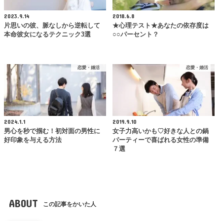
2023.9.14
2018.6.8
片思いの彼、脈なしから逆転して
★心理テスト★あなたの依存度は
本命彼女になるテクニック3選
○○パーセント？
恋愛・婚活
恋愛・婚活
2024.1.1
2019.9.10
男心を秒で掴む！初対面の男性に
女子力高いかも♡好きな人との鍋
好印象を与える方法
パーティーで喜ばれる女性の準備
７選
ABOUT
この記事をかいた人