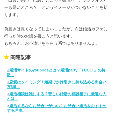
「出会い系バーは悪いところ＝婚活バー、シングルスバ
ーも悪いところ？」というイメージがつかないことを祈
ります。
前置きは長くなってしまいましたが、次は婚活カフェに
行った時のお話を書こうと思います。
もちろん、お小遣いをもらう系ではありませんよ。
関連記事
婚活サイトのyoubrideとは？婚活party「YUCO.」の特
徴...
恋愛はタイミング！短期でかけ引きに持ち込める出会い
方3選...
婚活相談は誰にする？苦しい婚活の相談相手に最適な人
とは...
婚活するならお見合いがいい！お見合い婚活をおすすめ
する理由...