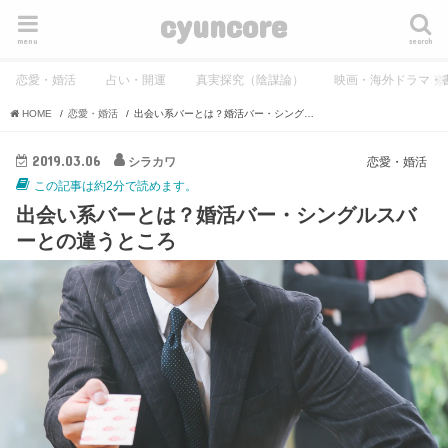
cyuncore
menu
search
恋愛・婚活
占い・開運
真実探究（陰謀論）
映画・海外ドラマ・
HOME
恋愛・婚活
出会い系バーとは？婚活バー・シングルスバーとの違うところ
2019.03.06
シラカワ
恋愛・婚活
この記事は約2分で読めます。
出会い系バーとは？婚活バー・シングルスバ
ーとの違うところ