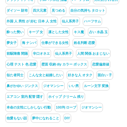
ダイソー 財布
四大元素
見つめる
自分の気持ち タロット
外国 人 男性 が 好む 日本 人 女性
仙人系男子
ハーフサム
酔った勢い
キープ 女
凛とした女性
キス魔
占い 水晶 玉
夢女子
海 ナンパ
仕事ができる女性
姓名判断 恋愛
前駆陣痛 間隔
辛口オネエ
仙人系男子
人間 関係 おまじない
心理 テスト 色 恋愛
壁面 収納 diy カラー ボックス
恋愛偏差値
似た者同士
こんな女と結婚したい
好きな人 オタク
面白い 子
鼻がかゆい ジンクス
ジオマンシー
いい男
ルーン文字 変換
エアコン 室内 配管 隠す
ホイップ クリーム 残り
本命の女性にしかしない行動
100均 ロープ
ジオマンシー
他愛もない話
夢中になれること
DIY