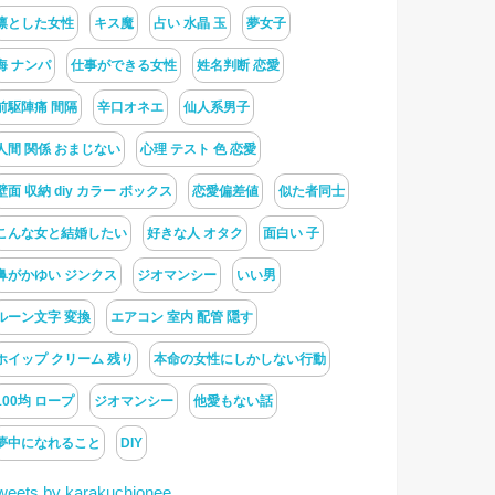
凛とした女性
キス魔
占い 水晶 玉
夢女子
海 ナンパ
仕事ができる女性
姓名判断 恋愛
前駆陣痛 間隔
辛口オネエ
仙人系男子
人間 関係 おまじない
心理 テスト 色 恋愛
壁面 収納 diy カラー ボックス
恋愛偏差値
似た者同士
こんな女と結婚したい
好きな人 オタク
面白い 子
鼻がかゆい ジンクス
ジオマンシー
いい男
ルーン文字 変換
エアコン 室内 配管 隠す
ホイップ クリーム 残り
本命の女性にしかしない行動
100均 ロープ
ジオマンシー
他愛もない話
夢中になれること
DIY
weets by karakuchionee