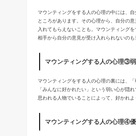
み
マウンティングをする人の心理の中には、自
»
ところがあります。その心理から、自分の意
マ
入れてもらえないことも。マウンティングを
ウ
相手から自分の意見が受け入れられないのも
ン
テ
ィ
マウンティングする人の心理③弱
ン
グ
マウンティングをする人の心理の裏には、「
す
「みんなに好かれたい」という弱い心が隠れ
る
思われる人物でいることによって、好かれよ
人
の
マウンティングする人の心理④
心
理