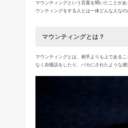
マウンティングという言葉を聞いたことがあ
ティング
ウンティングをする人とは一体どんな人なの
とは？
› マウン
ティング
マウンティングとは？
する人の
心理っ
マウンティングとは、相手よりも上であるこ
て？
なく自慢話をしたり、バカにされたような感
»
マ
ウ
ン
テ
ィ
ン
グ