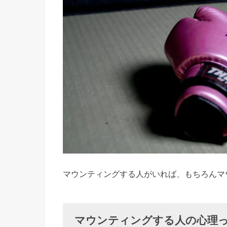
す
る
人
の
心
理
①
ス
ゴ
イ
言
マウンティングする人がいれば、もちろんマ
わ
れ
る
マウンティングする人の心理