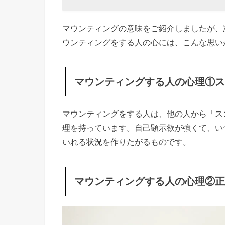
人
物
マウンティングの意味をご紹介しましたが、
で
ウンティングをする人の心には、こんな思い
い
た
い
マウンティングする人の心理①ス
»
マ
マウンティングをする人は、他の人から「ス
ウ
理を持っています。自己顕示欲が強くて、い
ン
いれる状況を作りたがるものです。
テ
ィ
マウンティングする人の心理②正
ン
グ
す