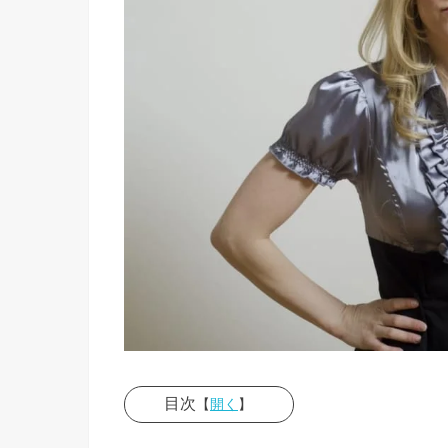
目次
【
開く
】
› マウン