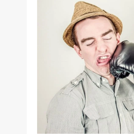
る
人
の
心
理
②
正
し
い
と
い
う
思
い
込