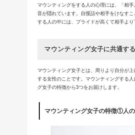
マウンティングをする人の心理には、「相手
③
音が隠れています。自慢話や相手をけなすこ
弱
する人の中には、プライドが高くて相手より
い
自
分
マウンティング女子に共通する
を
隠
し
マウンティング女子とは、周りより自分が上
た
する女性のことです。マウンティングする人
い
グ女子の特徴から3つをお届けします。
»
マ
マウンティング女子の特徴①人
ウ
ン
テ