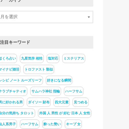
アーカイブ
注目キーワード
ほくろ占い
九星気学 相性
塩対応
ミステリアス
マイナビ婚活
トロファスト 類似
レシピ ノート ルーズリーフ
好きになる瞬間
クラブチャティオ
サムハラ神社 指輪
ハーフサム
男に好かれる男
ダイソー 財布
四大元素
見つめる
自分の気持ち タロット
外国 人 男性 が 好む 日本 人 女性
仙人系男子
ハーフサム
酔った勢い
キープ 女