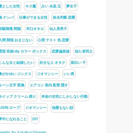
凛とした女性
キス魔
占い 水晶 玉
夢女子
海 ナンパ
仕事ができる女性
姓名判断 恋愛
前駆陣痛 間隔
辛口オネエ
仙人系男子
人間 関係 おまじない
心理 テスト 色 恋愛
壁面 収納 diy カラー ボックス
恋愛偏差値
似た者同士
こんな女と結婚したい
好きな人 オタク
面白い 子
鼻がかゆい ジンクス
ジオマンシー
いい男
ルーン文字 変換
エアコン 室内 配管 隠す
ホイップ クリーム 残り
本命の女性にしかしない行動
100均 ロープ
ジオマンシー
他愛もない話
夢中になれること
DIY
weets by karakuchionee