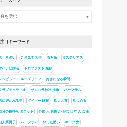
アーカイブ
注目キーワード
ほくろ占い
九星気学 相性
塩対応
ミステリアス
マイナビ婚活
トロファスト 類似
レシピ ノート ルーズリーフ
好きになる瞬間
クラブチャティオ
サムハラ神社 指輪
ハーフサム
男に好かれる男
ダイソー 財布
四大元素
見つめる
自分の気持ち タロット
外国 人 男性 が 好む 日本 人 女性
仙人系男子
ハーフサム
酔った勢い
キープ 女