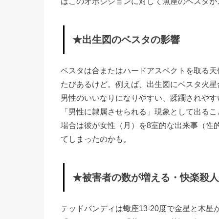
はこのオポジションに対して魚座のベスタが
星合
と獅
子座
★出生図のベスタの影響
の土
星
ベスタは合またはハードアスペクトを取る天
PoF
たびあるけど。例えば、出生図にベスタ火星
男性のいいなりになりやすい、蹂躙されやす
冥王
「男性に隷属させられる」現象として出るこ
星合
場合は彼が女性（月）を8室的な出来事（性
がス
てしまったのかも。
クエ
アで
★被害者の数が増える・快楽殺人
多く
の女
テッドバンディは蠍座13-20度で金星と木
性を