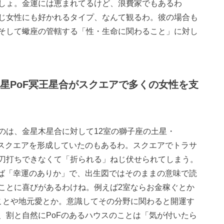
しょ。金運には恵まれてるけど、浪費家でもあるわ
じ女性にも好かれるタイプ、なんて観るわ。彼の場合も
そして蠍座の管轄する「性・生命に関わること」に対し
星PoF冥王星合がスクエアで多くの女性を支
のは、金星木星合に対して12室の獅子座の土星・
がスクエアを形成していたのもあるわ。スクエアでトラサ
刀打ちできなくて「折られる」ねじ伏せられてしまう。
れば「幸運のありか」で、出生図ではそのままの意味で読
ことに喜びがあるわけね。例えば2室ならお金稼ぐとか
ことや地元愛とか。意識してその分野に関わると開運す
、割と自然にPoFのあるハウスのことは「気が付いたら