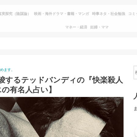
真実探究（陰謀論）
映画・海外ドラマ・書籍・マンガ
時事ネタ・社会勉強
コミ
マネー・経済
妊婦・ママ
読めます。
示唆するテッドバンディの『快楽殺人
エの有名人占い】