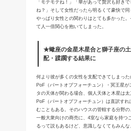
「モテモテね！」「華があって贅沢も好きで
支
ね？」そして女性だったら明るくて豪快で同
配・
やっぱり女性との関わりはとても多かった。
蹂躙
て人一倍関心を抱いてしまった。
する
結果
★蠍座の金星木星合と獅子座の土
に
配・蹂躙する結果に
何より彼が多くの女性を支配できてしまった
PoF（パートオブフォーチュン）・冥王星
タの天体が関わる場合、個人天体と木星は太
PoF（パートオブフォーチュン）は直訳す
むこともある。そのハウスの管轄する分野の
一般大衆向けの商売に、4室なら家庭を持つ
るって説もあるけど、意識しなくてもみんな