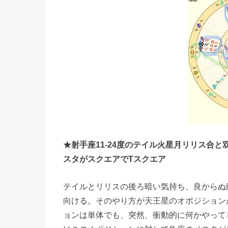
快楽
殺人
犯に
多い
『金
星木
星』
のア
スペ
★射手座11-24度のテイル火星月リリス合と
クト
スタがスクエアでTスクエア
» ★
蠍座
テイルとリリスの後ろ暗い気持ち、良からぬ縁
向ける。そのやり方が天王星のオポジション
の金
ョンは単体でも、突然、衝動的に何かやって
星木