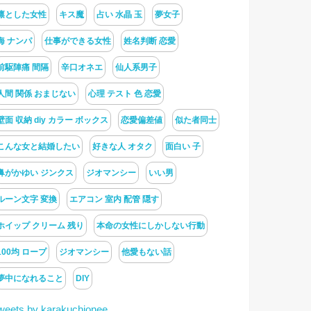
凛とした女性
キス魔
占い 水晶 玉
夢女子
海 ナンパ
仕事ができる女性
姓名判断 恋愛
前駆陣痛 間隔
辛口オネエ
仙人系男子
人間 関係 おまじない
心理 テスト 色 恋愛
壁面 収納 diy カラー ボックス
恋愛偏差値
似た者同士
こんな女と結婚したい
好きな人 オタク
面白い 子
鼻がかゆい ジンクス
ジオマンシー
いい男
ルーン文字 変換
エアコン 室内 配管 隠す
ホイップ クリーム 残り
本命の女性にしかしない行動
100均 ロープ
ジオマンシー
他愛もない話
夢中になれること
DIY
weets by karakuchionee