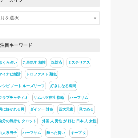
アーカイブ
注目キーワード
ほくろ占い
九星気学 相性
塩対応
ミステリアス
マイナビ婚活
トロファスト 類似
レシピ ノート ルーズリーフ
好きになる瞬間
クラブチャティオ
サムハラ神社 指輪
ハーフサム
男に好かれる男
ダイソー 財布
四大元素
見つめる
自分の気持ち タロット
外国 人 男性 が 好む 日本 人 女性
仙人系男子
ハーフサム
酔った勢い
キープ 女