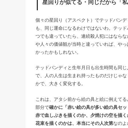
星回りが似てる・同じだから「私
者！
」と
個々の星回り（アスペクト）でテッドバンデ
はな
も、同じ運命になるわけではないわ。テッド
らな
つでも違っていたら、連続殺人犯にはならな
いわ
や人々の価値観が当時と違っていれば、やっ
かったかもしれない。
»
『シ
テッドバンディと生年月日も出生時間も同じ
リア
で、人の人生は生まれ持ったものだけじゃな
ルキ
かで、大きく変化する。
ラ
これは、アタシ前から絵の具と絵に例えてる
ー』
部分で
確かに「赤い絵の具が多い絵の具セッ
の要
赤で血しぶきを描くのか、夕焼けの空を描く
素は
花束を描くのかは、本当にその人次第
なのよ
どこ