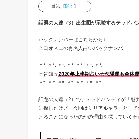
目次
【
開く
】
» 星
話題の人達（3）出生図が示唆するテッドバ
回り
が似
バックナンバーはこちらから↓
て
辛口オネエの有名人占いバックナンバー
る・
＊*. ＊*. ＊*. ＊*. ＊*. ＊*. ＊*.
同じ
☆告知☆
2020年上半期占い☆恋愛運も全体
だか
＊*. ＊*. ＊*. ＊*. ＊*. ＊*. ＊*.
ら
「私
話題の人達（2）で、テッドバンディが「魅
もあ
に探したけど、今回はシリアルキラーとして
の人
けることになったのかの理由を探していくわ
も犯
罪