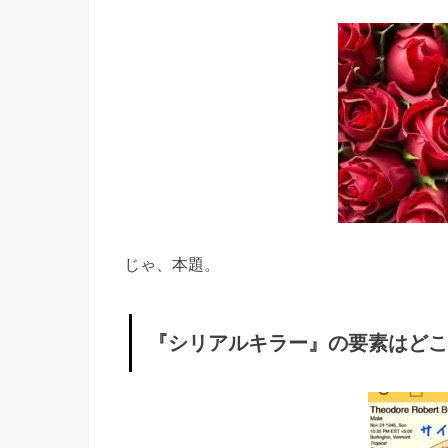
に？
» ★
出生
図の
ベス
タの
影響
» ★
じゃ、本題。
被害
者の
『シリアルキラー』の要素はどこ
数が
増え
る・