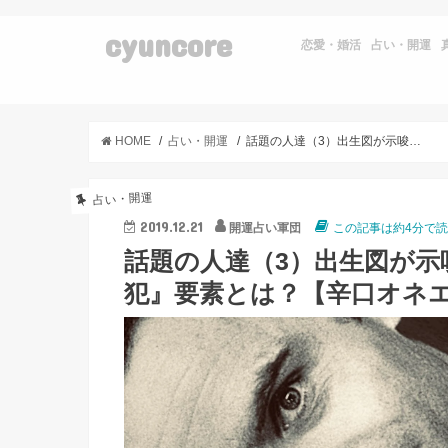
cyuncore
恋愛・婚活
占い・開運
HOME
占い・開運
話題の人達（3）出生図が示唆するテッドバンディの『快楽殺人犯』要素とは？【辛口オネエの有名人占い】
占い・開運
2019.12.21
開運占い軍団
この記事は約4分で
話題の人達（3）出生図が
犯』要素とは？【辛口オネ