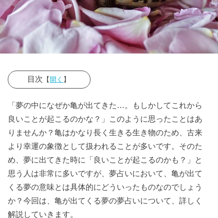
目次
【
開く
】
› 亀が出てくる
「夢の中になぜか亀が出てきた…。もしかしてこれから
夢占いの基本
良いことが起こるのかな？」このように思ったことはあ
的な意味
りませんか？亀はかなり長く生きる生き物のため、古来
より幸運の象徴として扱われることが多いです。そのた
› 【夢占い】亀
め、夢に出てきた時に「良いことが起こるのかも？」と
に噛まれる夢
思う人は非常に多いですが、夢占いにおいて、亀が出て
の意味
くる夢の意味とは具体的にどういったものなのでしょう
› 【夢占い】亀
か？今回は、亀が出てくる夢の夢占いについて、詳しく
の夢は宝くじ
解説していきます。