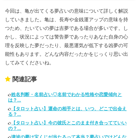
今回は、亀が出てくる夢占いの意味について詳しく解説
していきました。亀は、長寿や金銭運アップの意味を持
つため、たいていの夢は吉夢である場合が多いです。し
かし、状況によっては警告夢であったりあなた自身の心
理を反映した夢だったり、最悪運気が低下する凶夢の可
能性もあります。どんな内容だったかをじっくり思い出
してみてくださいね。
関連記事
姓名判断・名前占い♡名前でわかる性格や恋愛傾向と
は？...
【タロット占い】運命の相手とは、いつ、どこで出会え
る？...
【タロット占い】今の彼氏とこのまま付き合ってていい
の？...
津波の夢は宝くじが当たるって本当？夢占いではどんな