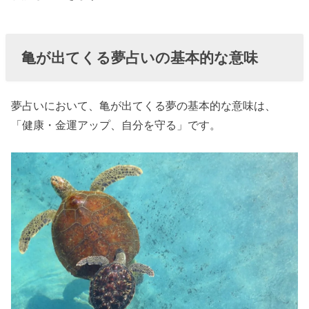
が当たる？
› 【夢占い】亀
がたくさん出
亀が出てくる夢占いの基本的な意味
てくる夢の意
味
夢占いにおいて、亀が出てくる夢の基本的な意味は、
› 【夢占い】亀
「健康・金運アップ、自分を守る」です。
を飼う夢の意
味
› 【夢占い】亀
が怖いと感じ
る夢の意味
› 【夢占い】亀
を助ける夢の
意味