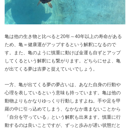
› 【夢占い】亀
の甲羅が割れ
る夢の意味
› 【夢占い】小
亀は他の生き物と比べると20年～40年以上の寿命がある
さい亀が出て
ため、亀＝健康運がアップするという解釈になるので
くる夢の意味
す。また、亀のように慎重に動けば金運も自ずとアップ
› 【夢占い】亀
してくるという解釈にも繋がります。どちらにせよ、亀
を食べる夢の
が出てくる夢は吉夢と捉えていいでしょう。
意味
› 【夢占い】亀
一方、亀が出てくる夢の夢占いは、あなた自身の行動や
が泳ぐ夢の意
心理を表しているという意味も持っています。亀は他の
味
動物よりもかなりゆっくり行動しますよね。手や足を甲
羅の中に引っ込めてしまう、なかなか進まないことから
› 【夢占い】亀
「自分を守っている」という解釈も出来ます。慎重に行
と一緒に泳ぐ
動するのは良いことですが、ずっと歩みが遅い状態だと
夢の意味は？