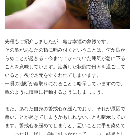
くる夢の意味
› 【夢占い】亀
が逃げる夢の
意味
先程もご紹介しましたが、亀は幸運の象徴です。
› 【夢占い】亀
その亀があなたの指に噛み付くということは、何か良か
から追いかけ
らぬことが起きる・今まで上がっていた運気が急に下る
られる夢の意
ことを意味しています。油断した状態で日々を過ごして
味
いると、後で足元をすくわれてしまいます。
› 最後に
一瞬の油断が命取りになることも暗示していますので、
亀のように慎重に行動するようにしましょう。
また、あなた自身の警戒心が緩んでおり、それが原因で
悪いことが起きてしまうかもしれないことも暗示してい
ます。警戒心を緩めてしまうと、悪いことに手を染めて
しまったり、怪しい話に引っかかってしまい、結果とし