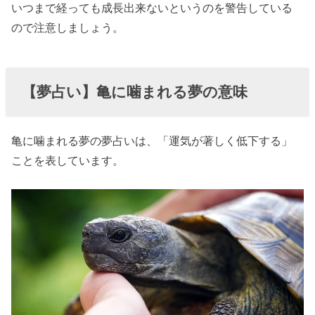
いつまで経っても成長出来ないというのを警告している
› 【夢占い】蛇
ので注意しましょう。
と亀が一緒に
いる夢の意味
› 【夢占い】亀
【夢占い】亀に噛まれる夢の意味
をいじめる夢
の意味
亀に噛まれる夢の夢占いは、「運気が著しく低下する」
› 【夢占い】亀
ことを表しています。
を殺す夢の意
味
› 【夢占い】亀
が卵を産む夢
の意味
› 【夢占い】亀
が家に入って