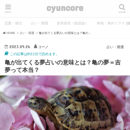
cyuncore
menu
search
恋愛・婚活
占い・開運
真実探究（陰謀論）
映画・海外ドラマ・
HOME
占い・開運
亀が出てくる夢占いの意味とは？亀の夢＝吉夢って本当？
2023.09.26
コーノ
占い・開運
この記事は約11分で読めます。
亀が出てくる夢占いの意味とは？亀の夢＝吉
夢って本当？