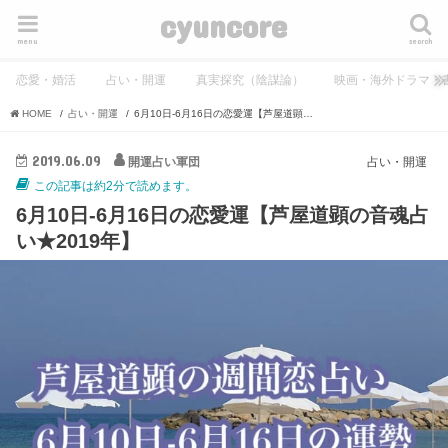
cyuncore
menu
search
恋愛・婚活
占い・開運
真実探究（陰謀論）
映画・海外ドラマ・
HOME
占い・開運
6月10日-6月16日の恋愛運【芦屋道顕の音魂占い★2019年】
2019.06.09
開運占い軍団
占い・開運
この記事は約2分で読めます。
6月10日-6月16日の恋愛運【芦屋道顕の音魂占
い★2019年】