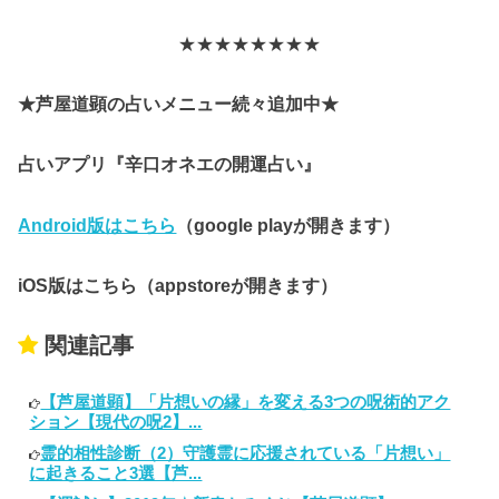
★★★★★★★★
★芦屋道顕の占いメニュー続々追加中★
占いアプリ『辛口オネエの開運占い』
Android版はこちら
（google playが開きます）
iOS版はこちら（appstoreが開きます）
関連記事
【芦屋道顕】「片想いの縁」を変える3つの呪術的アク
ション【現代の呪2】...
霊的相性診断（2）守護霊に応援されている「片想い」
に起きること3選【芦...