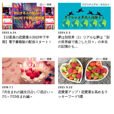
占い・開運
スピリチュアル・オカルト
2022.6.24
2024.2.5
【12星座の恋愛運☆2022年下半
夢は別世界（1）リアルな夢は「別
期】電子書籍版の配信スタート！
の世界線で過ごした日々」の本当
の記憶かも…
占い・開運
占い・開運
2018.7.1
2023.11.22
7月生まれの誕生日占い♡恋占い＜
恋愛運アップ！恋愛運を高めるラ
7/1～7/15生まれ編＞
ッキーフード5選