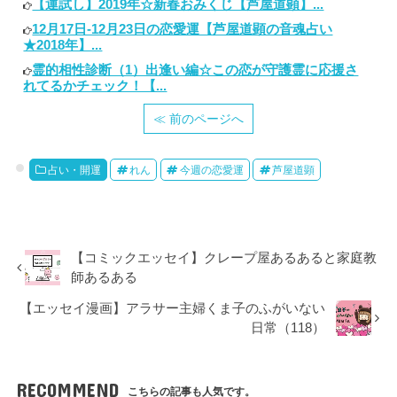
【運試し】2019年☆新春おみくじ【芦屋道顕】...
12月17日-12月23日の恋愛運【芦屋道顕の音魂占い
★2018年】...
霊的相性診断（1）出逢い編☆この恋が守護霊に応援さ
れてるかチェック！【...
≪ 前のページへ
占い・開運
れん
今週の恋愛運
芦屋道顕
【コミックエッセイ】クレープ屋あるあると家庭教
師あるある
【エッセイ漫画】アラサー主婦くま子のふがいない
日常（118）
RECOMMEND
こちらの記事も人気です。