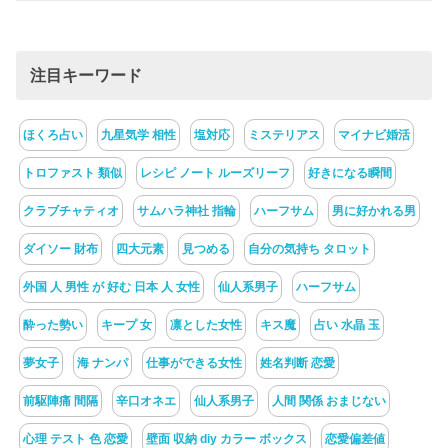
注目キーワード
ほくろ占い
九星気学 相性
塩対応
ミステリアス
マイナビ婚活
トロファスト 類似
レシピ ノート ルーズリーフ
好きになる瞬間
クラブチャティオ
サムハラ神社 指輪
ハーフサム
男に好かれる男
ダイソー 財布
四大元素
見つめる
自分の気持ち タロット
外国 人 男性 が 好む 日本 人 女性
仙人系男子
ハーフサム
酔った勢い
キープ 女
凛とした女性
キス魔
占い 水晶 玉
夢女子
海 ナンパ
仕事ができる女性
姓名判断 恋愛
前駆陣痛 間隔
辛口オネエ
仙人系男子
人間 関係 おまじない
心理 テスト 色 恋愛
壁面 収納 diy カラー ボックス
恋愛偏差値