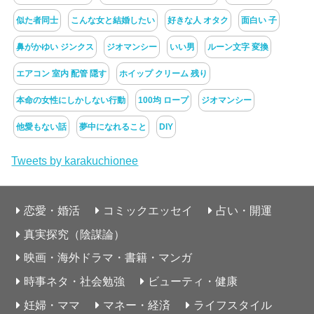
似た者同士
こんな女と結婚したい
好きな人 オタク
面白い 子
鼻がかゆい ジンクス
ジオマンシー
いい男
ルーン文字 変換
エアコン 室内 配管 隠す
ホイップ クリーム 残り
本命の女性にしかしない行動
100均 ロープ
ジオマンシー
他愛もない話
夢中になれること
DIY
Tweets by karakuchionee
恋愛・婚活
コミックエッセイ
占い・開運
真実探究（陰謀論）
映画・海外ドラマ・書籍・マンガ
時事ネタ・社会勉強
ビューティ・健康
妊婦・ママ
マネー・経済
ライフスタイル