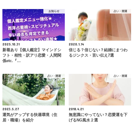
お知らせ
占い・開運
2025.10.31
2020.1.14
新着あり【個人鑑定】マインドシ
信じる？信じない？結婚にまつわ
フト・相性・訳アリ恋愛・人間関
るジンクス・言い伝え7選
係etc.『…
占い・開運
占い・開運
2023.5.27
2018.4.21
運気がアップする快適環境（住
無意識にやってない？恋愛運を下
居・職場）を紹介
げるNG風水２選