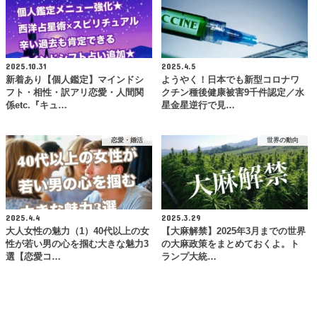
2025.10.31
2025.4.5
新着あり【個人鑑定】マインドシ
ようやく！日本でも新型コロナワ
フト・相性・訳アリ恋愛・人間関
クチン種後健康被害9千件認定／水
係etc.『キュ…
星金星逆行で見…
恋愛・婚活
世界の動向
2025.4.4
2025.3.29
大人女性の魅力（1）40代以上の女
【大麻解禁】2025年3月までの世界
性が若い男の心を掴む大きな魅力3
の大麻政策をまとめておくよ。ト
選【恋愛コ…
ランプ大統…