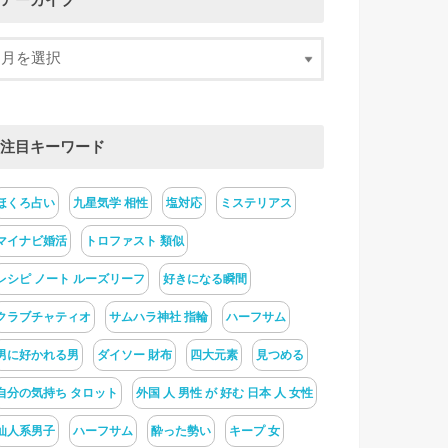
アーカイブ
注目キーワード
ほくろ占い
九星気学 相性
塩対応
ミステリアス
マイナビ婚活
トロファスト 類似
レシピ ノート ルーズリーフ
好きになる瞬間
クラブチャティオ
サムハラ神社 指輪
ハーフサム
男に好かれる男
ダイソー 財布
四大元素
見つめる
自分の気持ち タロット
外国 人 男性 が 好む 日本 人 女性
仙人系男子
ハーフサム
酔った勢い
キープ 女