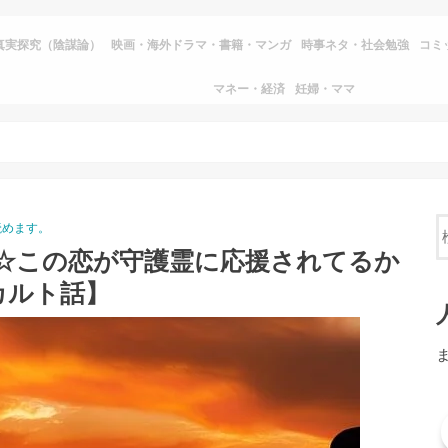
真実探究（陰謀論）
映画・海外ドラマ・書籍・マンガ
時事ネタ・社会勉強
コミ
マネー・経済
妊婦・ママ
読めます。
編☆この恋が守護霊に応援されてるか
カルト話】