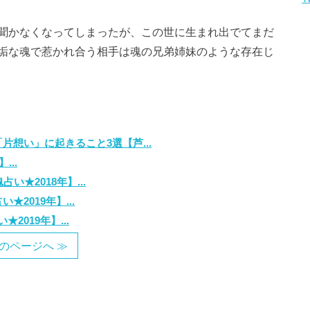
聞かなくなってしまったが、この世に生まれ出でてまだ
垢な魂で惹かれ合う相手は魂の兄弟姉妹のような存在じ
想い」に起きること3選【芦...
..
い★2018年】...
★2019年】...
2019年】...
のページへ ≫