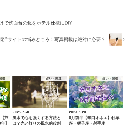
だけで洗面台の鏡をホテル仕様にDIY
婚活サイトの悩みどころ！写真掲載は絶対に必要？
開運
占い・開運
占い・開運
2023.7.30
2023.5.28
運【芦
風水で心を強くする方法と
6月前半【辛口オネエ】牡羊
9年】
は？光と灯りの風水的役割
座・獅子座・射手座