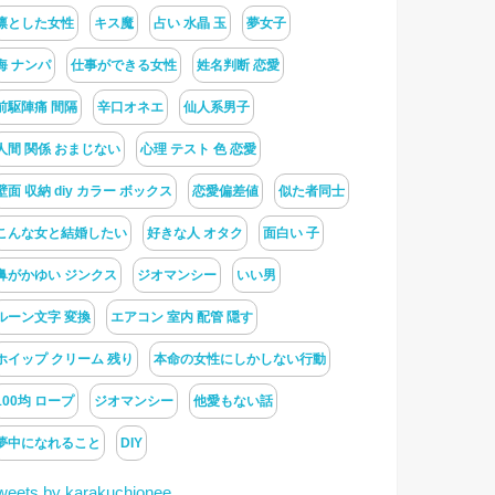
凛とした女性
キス魔
占い 水晶 玉
夢女子
海 ナンパ
仕事ができる女性
姓名判断 恋愛
前駆陣痛 間隔
辛口オネエ
仙人系男子
人間 関係 おまじない
心理 テスト 色 恋愛
壁面 収納 diy カラー ボックス
恋愛偏差値
似た者同士
こんな女と結婚したい
好きな人 オタク
面白い 子
鼻がかゆい ジンクス
ジオマンシー
いい男
ルーン文字 変換
エアコン 室内 配管 隠す
ホイップ クリーム 残り
本命の女性にしかしない行動
100均 ロープ
ジオマンシー
他愛もない話
夢中になれること
DIY
weets by karakuchionee