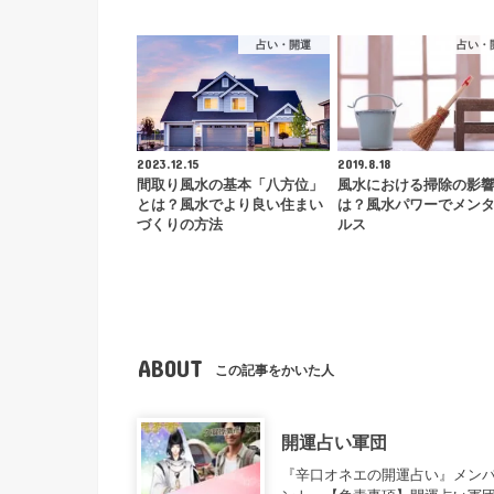
占い・開運
占い・
2023.12.15
2019.8.18
間取り風水の基本「八方位」
風水における掃除の影
とは？風水でより良い住まい
は？風水パワーでメン
づくりの方法
ルス
ABOUT
この記事をかいた人
開運占い軍団
『辛口オネエの開運占い』メンバ