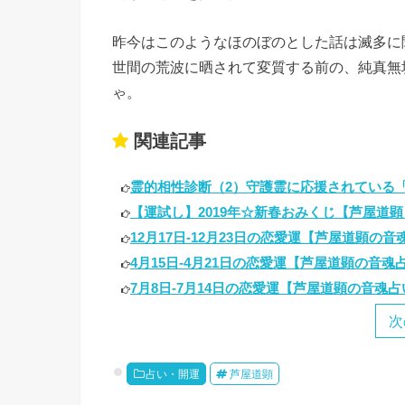
昨今はこのようなほのぼのとした話は滅多に
世間の荒波に晒されて変質する前の、純真無
ゃ。
関連記事
霊的相性診断（2）守護霊に応援されている「片
【運試し】2019年☆新春おみくじ【芦屋道顕】.
12月17日-12月23日の恋愛運【芦屋道顕の音魂占
4月15日-4月21日の恋愛運【芦屋道顕の音魂占い
7月8日-7月14日の恋愛運【芦屋道顕の音魂占い★
次
占い・開運
芦屋道顕