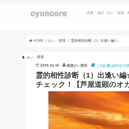
cyuncore
恋愛・婚活
占い・開運
HOME
占い・開運
霊的相性診断（1）出逢い編☆この恋が守護霊に応援されてるかチェック！【芦屋道顕のオカルト話】
占い・開運
2019.04.10
開運占い軍団
この記事は約2分で
霊的相性診断（1）出逢い
チェック！【芦屋道顕のオ