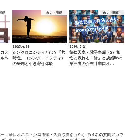
開運
占い・開運
占い・開運
2023.4.28
2019.10.21
響力と
シンクロニシティとは？「共
徳仁天皇・雅子皇后（2）相
タルヘ
時性」（シンクロニシティ）
性に表れる「縁」と成婚時の
の法則と引き寄せ体験
第三者の介在【辛口オ…
ー、辛口オネエ・芦屋道顕・久賀原鷹彦（Ku）の３名の共同アカウ