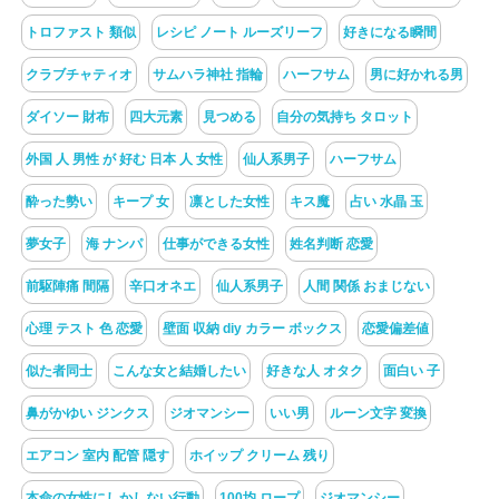
トロファスト 類似
レシピ ノート ルーズリーフ
好きになる瞬間
クラブチャティオ
サムハラ神社 指輪
ハーフサム
男に好かれる男
ダイソー 財布
四大元素
見つめる
自分の気持ち タロット
外国 人 男性 が 好む 日本 人 女性
仙人系男子
ハーフサム
酔った勢い
キープ 女
凛とした女性
キス魔
占い 水晶 玉
夢女子
海 ナンパ
仕事ができる女性
姓名判断 恋愛
前駆陣痛 間隔
辛口オネエ
仙人系男子
人間 関係 おまじない
心理 テスト 色 恋愛
壁面 収納 diy カラー ボックス
恋愛偏差値
似た者同士
こんな女と結婚したい
好きな人 オタク
面白い 子
鼻がかゆい ジンクス
ジオマンシー
いい男
ルーン文字 変換
エアコン 室内 配管 隠す
ホイップ クリーム 残り
本命の女性にしかしない行動
100均 ロープ
ジオマンシー