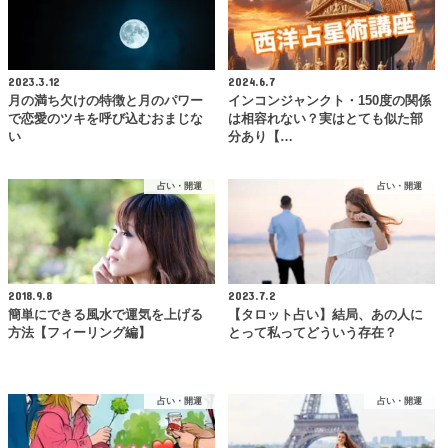
2023.3.12
2024.6.7
月の満ち欠けの特徴と月のパワー
インコンジャンクト・150度の関係
で恋愛のツキを呼び込むおまじな
は相容れない？実はとても似た部
い
分あり【…
占い・開運
占い・開運
2018.9.8
2023.7.2
簡単にできる風水で運気を上げる
【タロット占い】結局、あの人に
方法【フィーリング編】
とって私ってどういう存在？
占い・開運
占い・開運