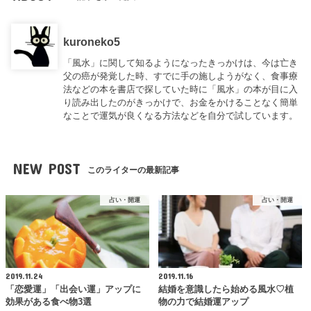
kuroneko5
「風水」に関して知るようになったきっかけは、今は亡き
父の癌が発覚した時、すでに手の施しようがなく、食事療
法などの本を書店で探していた時に「風水」の本が目に入
り読み出したのがきっかけで、お金をかけることなく簡単
なことで運気が良くなる方法などを自分で試しています。
NEW POST
このライターの最新記事
占い・開運
占い・開運
2019.11.24
2019.11.16
「恋愛運」「出会い運」アップに
結婚を意識したら始める風水♡植
効果がある食べ物3選
物の力で結婚運アップ