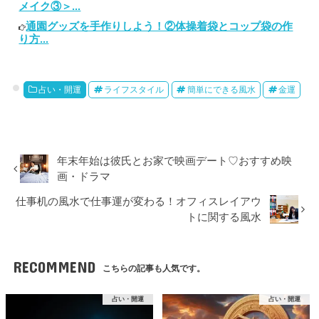
メイク③＞...
通園グッズを手作りしよう！②体操着袋とコップ袋の作
り方...
占い・開運
ライフスタイル
簡単にできる風水
金運
年末年始は彼氏とお家で映画デート♡おすすめ映
画・ドラマ
仕事机の風水で仕事運が変わる！オフィスレイアウ
トに関する風水
RECOMMEND
こちらの記事も人気です。
占い・開運
占い・開運