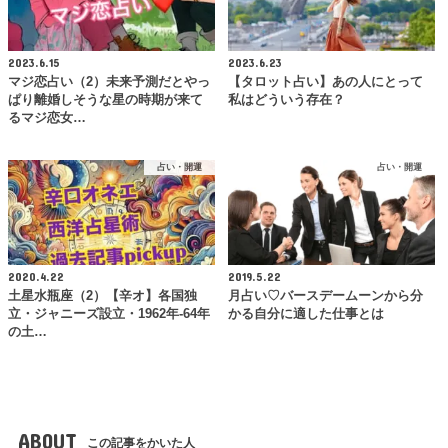
2023.6.15
2023.6.23
マジ恋占い（2）未来予測だとやっ
【タロット占い】あの人にとって
ぱり離婚しそうな星の時期が来て
私はどういう存在？
るマジ恋女…
占い・開運
占い・開運
2020.4.22
2019.5.22
土星水瓶座（2）【辛オ】各国独
月占い♡バースデームーンから分
立・ジャニーズ設立・1962年-64年
かる自分に適した仕事とは
の土…
ABOUT
この記事をかいた人