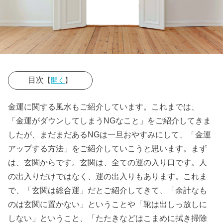
目次
【
開く
】
› 金運アップに
金運に関する風水もご紹介しています。これまでは、
効果のある玄
「金運がダウンしてしまうNGなこと」をご紹介してきま
関の風水①玄
したが、まだまだあるNGは一旦おやすみにして、「金運
関のライト
アップする方法」をご紹介していこうと思います。まず
は、玄関からです。玄関は、全ての運の入り口です。人
› 金運アップに
の出入りだけではなく、運の出入りもあります。これま
効果のある玄
で、「玄関は総合運」だとご紹介してきて、「余計なも
関の風水②観
のは玄関に置かない」ということや「靴は出しっ放しに
葉植物を置く
しない」ということ、「たたきなどはこまめに拭き掃除