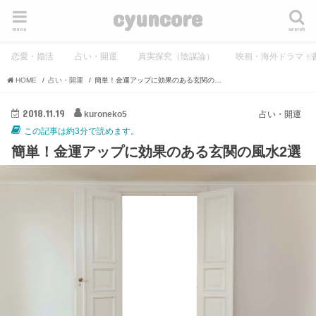
cyuncore
menu
search
恋愛・婚活
占い・開運
真実探究（陰謀論）
映画・海外ドラマ・
HOME
占い・開運
簡単！金運アップに効果のある玄関の風水2選
2018.11.19
kuroneko5
占い・開運
この記事は約3分で読めます。
簡単！金運アップに効果のある玄関の風水2選