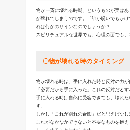
› 〇物が
物が一斉に壊れる時期、というものが実はあ
壊れる時
が壊れてしまうのです。「誰か呪いでもかけ
のタイミ
れは何かのサインなのでしょうか？
ング
スピリチュアルな世界でも、心理の面でも、
› 〇もし
かして自
〇物が壊れる時のタイミング
分がやっ
ている？
› 〇スピ
物が壊れる時は、手に入れた時と反対の力が
リチュア
「必要だから手に入った」これの反対だとす
ルな理由
手に入れる時は自然に受容できても、壊れた
す。
› 〇物が
しかし「これが別れの合図」だと思えば少し
壊れるの
これがなかなかできないと不要なものを抱え
はラッキ
し」をすることになります。