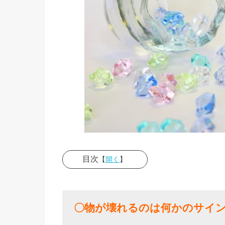
目次
【
開く
】
› 〇物が
壊れるの
は何かの
〇物が壊れるのは何かのサイ
サイン？