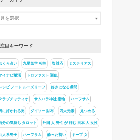
アーカイブ
注目キーワード
ほくろ占い
九星気学 相性
塩対応
ミステリアス
マイナビ婚活
トロファスト 類似
レシピ ノート ルーズリーフ
好きになる瞬間
クラブチャティオ
サムハラ神社 指輪
ハーフサム
男に好かれる男
ダイソー 財布
四大元素
見つめる
自分の気持ち タロット
外国 人 男性 が 好む 日本 人 女性
仙人系男子
ハーフサム
酔った勢い
キープ 女