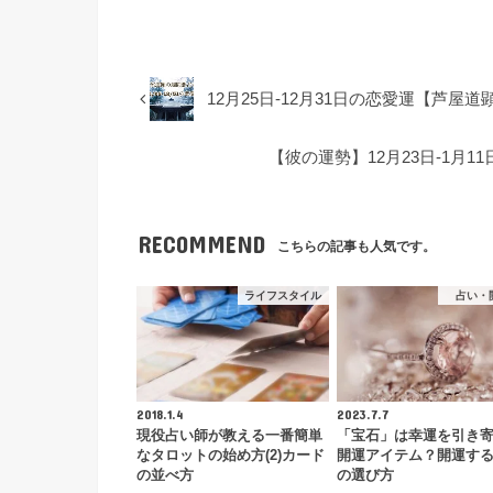
12月25日-12月31日の恋愛運【芦屋
【彼の運勢】12月23日-1月
RECOMMEND
こちらの記事も人気です。
ライフスタイル
占い・
2018.1.4
2023.7.7
現役占い師が教える一番簡単
「宝石」は幸運を引き
なタロットの始め方(2)カード
開運アイテム？開運す
の並べ方
の選び方