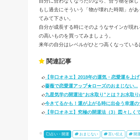
自分に合わなくなったのなら、合う物を探し
もし過去にそういう「物が壊れた時期」があ
てみて下さい。
自分が成長する時にそのようなサインが現れ
の高いものを買ってみましょう。
来年の自分はレベルがひとつ高くなっている
関連記事
【辛口オネエ】2018年の運気・恋愛運を上げ
薔薇で恋愛運アップ★ローズのおまじない...
九星気学の開運法“お水取り”とは？お水取りの
今きてるかも！運が上がる時に出会う幸運のサイ
【辛口オネエ】究極の開運法（3）図々しくてO
占い・開運
おまじない
言い伝え
開