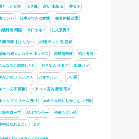
凛とした女性
キス魔
占い 水晶 玉
夢女子
海 ナンパ
仕事ができる女性
姓名判断 恋愛
前駆陣痛 間隔
辛口オネエ
仙人系男子
人間 関係 おまじない
心理 テスト 色 恋愛
壁面 収納 diy カラー ボックス
恋愛偏差値
似た者同士
こんな女と結婚したい
好きな人 オタク
面白い 子
鼻がかゆい ジンクス
ジオマンシー
いい男
ルーン文字 変換
エアコン 室内 配管 隠す
ホイップ クリーム 残り
本命の女性にしかしない行動
100均 ロープ
ジオマンシー
他愛もない話
夢中になれること
DIY
weets by karakuchionee