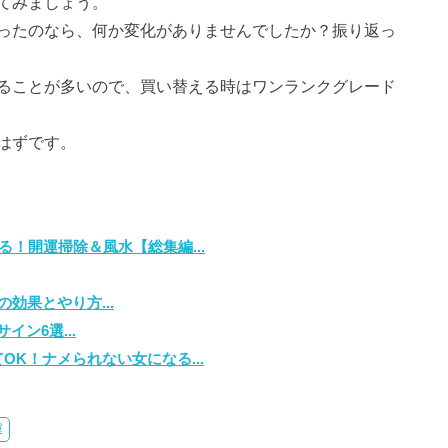
てみましょう。
ったのなら、何か変化がありませんでしたか？振り返っ
ることが多いので、買い替える時はワンランクグレード
はずです。
る！開運掃除＆風水【総集編...
効果とやり方...
ン6選...
K！ナメられない女になる...
運