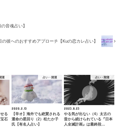
道顕の音魂占い】
11日の彼へのおすすめアプローチ【Kuの恋カレ占い】
開運
占い・開運
占い・開運
2020.2.13
2023.8.23
寄せる
【辛オ】海外でも絶賛される
やる気が出ない（4）太古の
る宝石
運命の星回り（2）松たか子
昔から続けられている『日本
氏【有名人占い】
人全滅計画』は最終段…