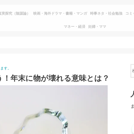
真実探究（陰謀論）
映画・海外ドラマ・書籍・マンガ
時事ネタ・社会勉強
コミ
マネー・経済
妊婦・ママ
めます。
う！年末に物が壊れる意味とは？