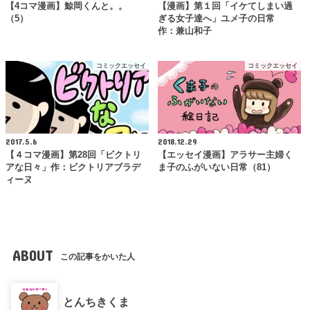
【4コマ漫画】鯨岡くんと。。
【漫画】第１回「イケてしまい過
（5）
ぎる女子達へ」ユメ子の日常
作：兼山和子
コミックエッセイ
コミックエッセイ
2017.5.6
2018.12.29
【４コマ漫画】第28回「ビクトリ
【エッセイ漫画】アラサー主婦く
アな日々」作：ビクトリアブラデ
ま子のふがいない日常（81）
ィーヌ
ABOUT
この記事をかいた人
とんちきくま