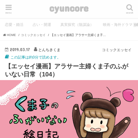
cyuncore
menu
search
恋愛・婚活
占い・開運
真実探究（陰謀論）
映画・海外ドラマ・
HOME
コミックエッセイ
【エッセイ漫画】アラサー主婦くま子のふがいない日常（104）
2019.03.17
とんちきくま
コミックエッセイ
この記事は約0分で読めます。
【エッセイ漫画】アラサー主婦くま子のふが
いない日常（104）