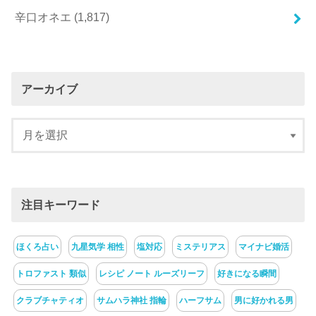
辛口オネエ
(1,817)
アーカイブ
注目キーワード
ほくろ占い
九星気学 相性
塩対応
ミステリアス
マイナビ婚活
トロファスト 類似
レシピ ノート ルーズリーフ
好きになる瞬間
クラブチャティオ
サムハラ神社 指輪
ハーフサム
男に好かれる男