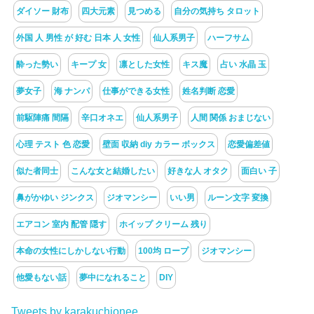
ダイソー 財布
四大元素
見つめる
自分の気持ち タロット
外国 人 男性 が 好む 日本 人 女性
仙人系男子
ハーフサム
酔った勢い
キープ 女
凛とした女性
キス魔
占い 水晶 玉
夢女子
海 ナンパ
仕事ができる女性
姓名判断 恋愛
前駆陣痛 間隔
辛口オネエ
仙人系男子
人間 関係 おまじない
心理 テスト 色 恋愛
壁面 収納 diy カラー ボックス
恋愛偏差値
似た者同士
こんな女と結婚したい
好きな人 オタク
面白い 子
鼻がかゆい ジンクス
ジオマンシー
いい男
ルーン文字 変換
エアコン 室内 配管 隠す
ホイップ クリーム 残り
本命の女性にしかしない行動
100均 ロープ
ジオマンシー
他愛もない話
夢中になれること
DIY
Tweets by karakuchionee