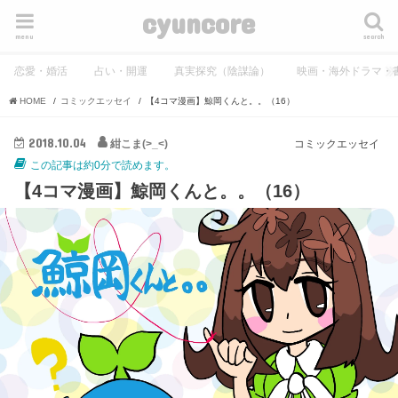
cyuncore
menu
search
恋愛・婚活
占い・開運
真実探究（陰謀論）
映画・海外ドラマ・
HOME
コミックエッセイ
【4コマ漫画】鯨岡くんと。。（16）
2018.10.04
紺こま(>_<)
コミックエッセイ
この記事は約0分で読めます。
【4コマ漫画】鯨岡くんと。。（16）