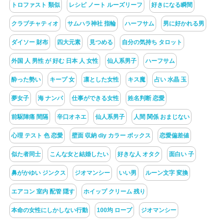
トロファスト 類似
レシピ ノート ルーズリーフ
好きになる瞬間
クラブチャティオ
サムハラ神社 指輪
ハーフサム
男に好かれる男
ダイソー 財布
四大元素
見つめる
自分の気持ち タロット
外国 人 男性 が 好む 日本 人 女性
仙人系男子
ハーフサム
酔った勢い
キープ 女
凛とした女性
キス魔
占い 水晶 玉
夢女子
海 ナンパ
仕事ができる女性
姓名判断 恋愛
前駆陣痛 間隔
辛口オネエ
仙人系男子
人間 関係 おまじない
心理 テスト 色 恋愛
壁面 収納 diy カラー ボックス
恋愛偏差値
似た者同士
こんな女と結婚したい
好きな人 オタク
面白い 子
鼻がかゆい ジンクス
ジオマンシー
いい男
ルーン文字 変換
エアコン 室内 配管 隠す
ホイップ クリーム 残り
本命の女性にしかしない行動
100均 ロープ
ジオマンシー