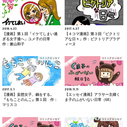
2018.4.23
2017.4.27
【漫画】第１回「イケてしまい過
【４コマ漫画】第３回「ビクトリ
ぎる女子達へ」ユメ子の日常
アな日々」作：ビクトリアブラデ
作：兼山和子
ィーヌ
コミックエッセイ
コミックエッセイ
2017.5.1
2018.11.11
【漫画】妄想女子、鍋をする。
【エッセイ漫画】アラサー主婦く
『もちことのんこ』第１回 作：
ま子のふがいない日常（68）
マリスコ
コミックエッセイ
コミックエッセイ