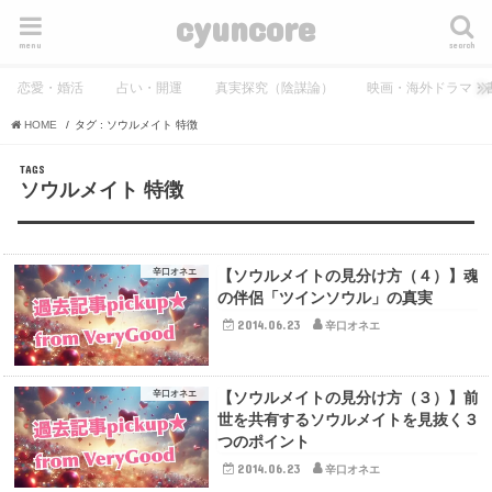
cyuncore
menu
search
恋愛・婚活
占い・開運
真実探究（陰謀論）
映画・海外ドラマ・
HOME
タグ : ソウルメイト 特徴
ソウルメイト 特徴
辛口オネエ
【ソウルメイトの見分け方（４）】魂
の伴侶「ツインソウル」の真実
2014.06.23
辛口オネエ
辛口オネエ
【ソウルメイトの見分け方（３）】前
世を共有するソウルメイトを見抜く３
つのポイント
2014.06.23
辛口オネエ