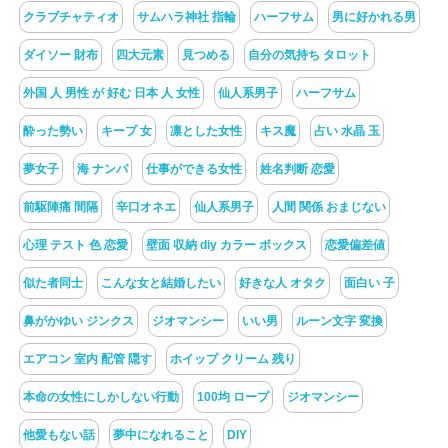
クラブチャティオ
サムハラ神社 指輪
ハーフサム
男に好かれる男
ダイソー 財布
四大元素
見つめる
自分の気持ち タロット
外国 人 男性 が 好む 日本 人 女性
仙人系男子
ハーフサム
酔った勢い
キープ 女
凛とした女性
キス魔
占い 水晶 玉
夢女子
海 ナンパ
仕事ができる女性
姓名判断 恋愛
前駆陣痛 間隔
辛口オネエ
仙人系男子
人間 関係 おまじない
心理 テスト 色 恋愛
壁面 収納 diy カラー ボックス
恋愛偏差値
似た者同士
こんな女と結婚したい
好きな人 オタク
面白い 子
鼻がかゆい ジンクス
ジオマンシー
いい男
ルーン文字 変換
エアコン 室内 配管 隠す
ホイップ クリーム 残り
本命の女性にしかしない行動
100均 ロープ
ジオマンシー
他愛もない話
夢中になれること
DIY