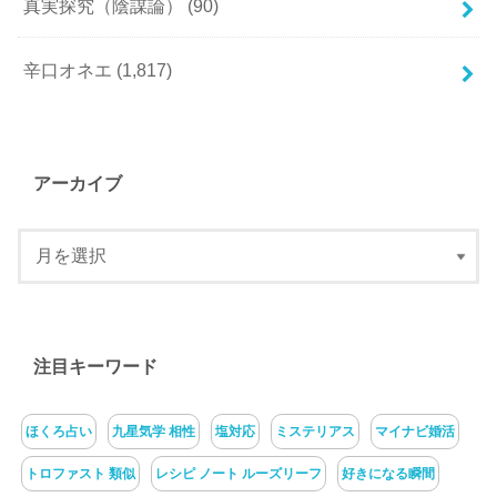
真実探究（陰謀論）
(90)
辛口オネエ
(1,817)
アーカイブ
注目キーワード
ほくろ占い
九星気学 相性
塩対応
ミステリアス
マイナビ婚活
トロファスト 類似
レシピ ノート ルーズリーフ
好きになる瞬間