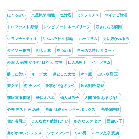
ほくろ占い
九星気学 相性
塩対応
ミステリアス
マイナビ婚活
トロファスト 類似
レシピ ノート ルーズリーフ
好きになる瞬間
クラブチャティオ
サムハラ神社 指輪
ハーフサム
男に好かれる男
ダイソー 財布
四大元素
見つめる
自分の気持ち タロット
外国 人 男性 が 好む 日本 人 女性
仙人系男子
ハーフサム
酔った勢い
キープ 女
凛とした女性
キス魔
占い 水晶 玉
夢女子
海 ナンパ
仕事ができる女性
姓名判断 恋愛
前駆陣痛 間隔
辛口オネエ
仙人系男子
人間 関係 おまじない
心理 テスト 色 恋愛
壁面 収納 diy カラー ボックス
恋愛偏差値
似た者同士
こんな女と結婚したい
好きな人 オタク
面白い 子
鼻がかゆい ジンクス
ジオマンシー
いい男
ルーン文字 変換