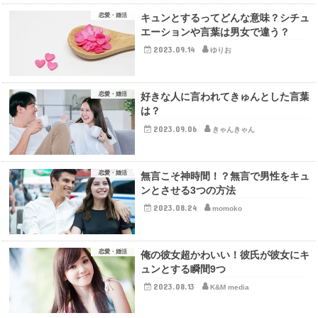
恋愛・婚活
キュンとするってどんな意味？シチュ
エーションや言葉は男女で違う？
2023.09.14
ゆりお
恋愛・婚活
好きな人に言われてきゅんとした言葉
は？
2023.09.06
きゃんきゃん
恋愛・婚活
無言こそ神時間！？無言で男性をキュ
ンとさせる3つの方法
2023.08.24
momoko
恋愛・婚活
俺の彼女超かわいい！彼氏が彼女にキ
ュンとする瞬間9つ
2023.08.13
K&M media