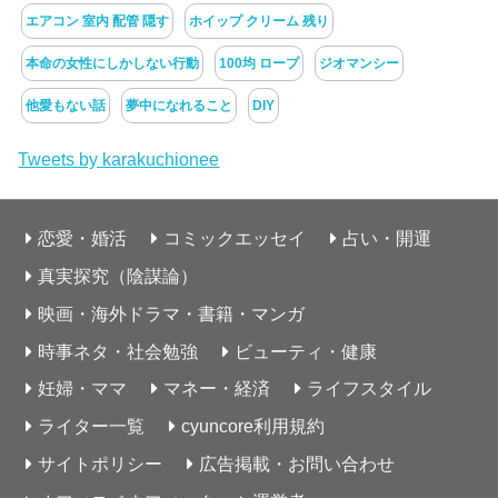
エアコン 室内 配管 隠す
ホイップ クリーム 残り
本命の女性にしかしない行動
100均 ロープ
ジオマンシー
他愛もない話
夢中になれること
DIY
Tweets by karakuchionee
恋愛・婚活
コミックエッセイ
占い・開運
真実探究（陰謀論）
映画・海外ドラマ・書籍・マンガ
時事ネタ・社会勉強
ビューティ・健康
妊婦・ママ
マネー・経済
ライフスタイル
ライター一覧
cyuncore利用規約
サイトポリシー
広告掲載・お問い合わせ