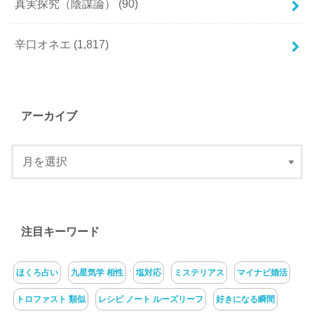
真実探究（陰謀論）
(90)
辛口オネエ
(1,817)
アーカイブ
注目キーワード
ほくろ占い
九星気学 相性
塩対応
ミステリアス
マイナビ婚活
トロファスト 類似
レシピ ノート ルーズリーフ
好きになる瞬間