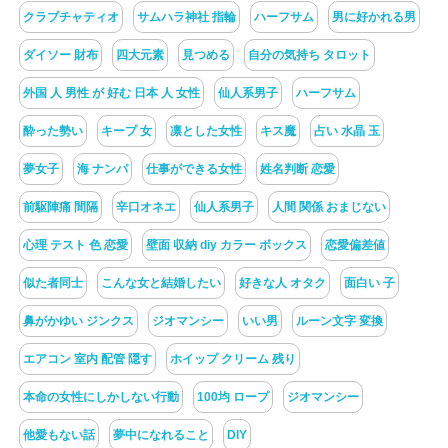
クラブチャティオ
サムハラ神社 指輪
ハーフサム
男に好かれる男
ダイソー 財布
四大元素
見つめる
自分の気持ち タロット
外国 人 男性 が 好む 日本 人 女性
仙人系男子
ハーフサム
酔った勢い
キープ 女
凛とした女性
キス魔
占い 水晶 玉
夢女子
海 ナンパ
仕事ができる女性
姓名判断 恋愛
前駆陣痛 間隔
辛口オネエ
仙人系男子
人間 関係 おまじない
心理 テスト 色 恋愛
壁面 収納 diy カラー ボックス
恋愛偏差値
似た者同士
こんな女と結婚したい
好きな人 オタク
面白い 子
鼻がかゆい ジンクス
ジオマンシー
いい男
ルーン文字 変換
エアコン 室内 配管 隠す
ホイップ クリーム 残り
本命の女性にしかしない行動
100均 ロープ
ジオマンシー
他愛もない話
夢中になれること
DIY