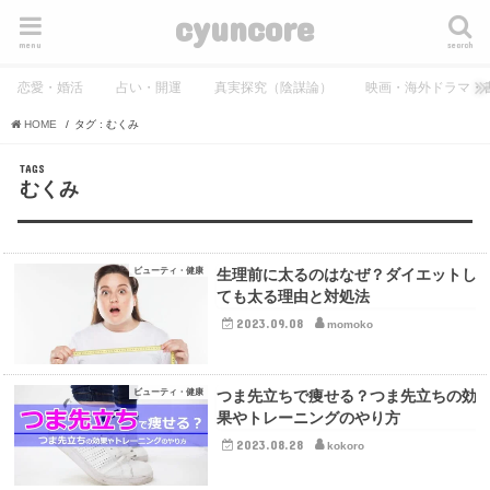
cyuncore
menu
search
恋愛・婚活
占い・開運
真実探究（陰謀論）
映画・海外ドラマ・
HOME
タグ : むくみ
むくみ
ビューティ・健康
生理前に太るのはなぜ？ダイエットし
ても太る理由と対処法
2023.09.08
momoko
ビューティ・健康
つま先立ちで痩せる？つま先立ちの効
果やトレーニングのやり方
2023.08.28
kokoro