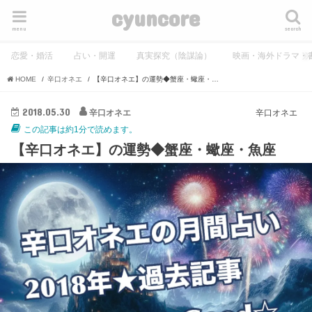
cyuncore
menu
search
恋愛・婚活
占い・開運
真実探究（陰謀論）
映画・海外ドラマ・
HOME
辛口オネエ
【辛口オネエ】の運勢◆蟹座・蠍座・魚座
2018.05.30
辛口オネエ
辛口オネエ
この記事は約1分で読めます。
【辛口オネエ】の運勢◆蟹座・蠍座・魚座