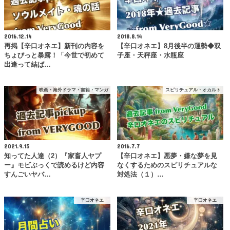
2016.12.14
2018.8.14
再掲【辛口オネエ】新刊の内容を
【辛口オネエ】8月後半の運勢◆双
ちょびっと暴露！「今世で初めて
子座・天秤座・水瓶座
出逢って結ば…
映画・海外ドラマ・書籍・マンガ
スピリチュアル・オカルト
2021.9.15
2016.7.7
知ってた人達（2）『家畜人ヤプ
【辛口オネエ】悪夢・嫌な夢を見
ー』モビぶっくで読めるけど内容
なくするためのスピリチュアルな
すんごいヤバ…
対処法（１）…
辛口オネエ
辛口オネエ