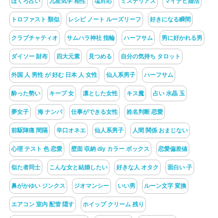
ほくろ占い
九星気学 相性
塩対応
ミステリアス
マイナビ婚活
トロファスト 類似
レシピ ノート ルーズリーフ
好きになる瞬間
クラブチャティオ
サムハラ神社 指輪
ハーフサム
男に好かれる男
ダイソー 財布
四大元素
見つめる
自分の気持ち タロット
外国 人 男性 が 好む 日本 人 女性
仙人系男子
ハーフサム
酔った勢い
キープ 女
凛とした女性
キス魔
占い 水晶 玉
夢女子
海 ナンパ
仕事ができる女性
姓名判断 恋愛
前駆陣痛 間隔
辛口オネエ
仙人系男子
人間 関係 おまじない
心理 テスト 色 恋愛
壁面 収納 diy カラー ボックス
恋愛偏差値
似た者同士
こんな女と結婚したい
好きな人 オタク
面白い 子
鼻がかゆい ジンクス
ジオマンシー
いい男
ルーン文字 変換
エアコン 室内 配管 隠す
ホイップ クリーム 残り