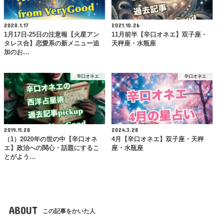
2020.1.17
2021.10.26
1月17日-25日の注意報【火星アン
11月前半【辛口オネエ】双子座・
タレス合】恋愛系の新メニュー追
天秤座・水瓶座
加のお…
辛口オネエ
辛口オネエ
2019.11.28
2024.3.28
（1）2020年の世の中【辛口オネ
4月【辛口オネエ】双子座・天秤
エ】政治への関心・話題にするこ
座・水瓶座
とがよう…
ABOUT
この記事をかいた人