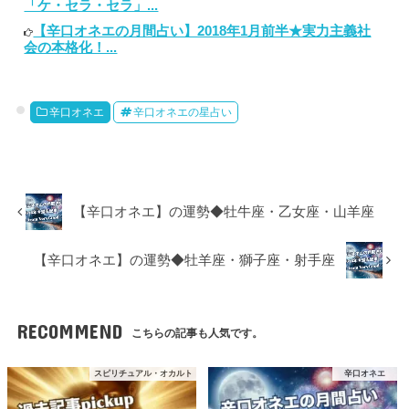
「ケ・セラ・セラ」...
【辛口オネエの月間占い】2018年1月前半★実力主義社
会の本格化！...
辛口オネエ
辛口オネエの星占い
【辛口オネエ】の運勢◆牡牛座・乙女座・山羊座
【辛口オネエ】の運勢◆牡羊座・獅子座・射手座
RECOMMEND
こちらの記事も人気です。
スピリチュアル・オカルト
辛口オネエ