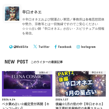
辛口オネエ
※辛口オネエおよび開運占い軍団／事務所は各種思想団体
や勢力、宗教等とは一切無縁ですのでご安心ください
☆☆☆占い師『辛口オネエ』が占い・スピリチュアル情報
を発信。
WebSite
Twitter
Facebook
Instagram
NEW POST
このライターの最新記事
お知らせ
辛口オネエ
2026.4.24
2026.1.27
ベタ褒め占い☆鑑定受付再開【キ
後編☆1月の世の中【辛口オネエ】
ュンコレ占い】
海王星牡羊座時代の本番スタート