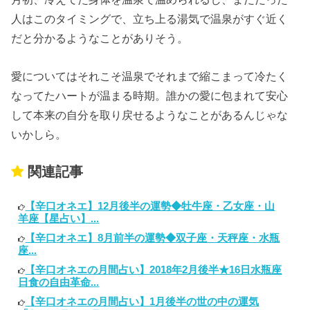
人はこのタイミングで、立ち上る湯気で温泉がすぐ近く
だと分かるようなことがありそう。
愛についてはそれこそ温泉でそれまで縮こまって冷たく
なってたハートが温まる時期。誰かの愛に包まれて安心
して本来の自分を取り戻せるようなことがあるんじゃな
いかしら。
関連記事
【辛口オネエ】12月後半の運勢◆牡牛座・乙女座・山
羊座【星占い】...
【辛口オネエ】8月前半の運勢◆双子座・天秤座・水瓶
座...
【辛口オネエの月間占い】2018年2月後半★16日水瓶座
日食の自由革命...
【辛口オネエの月間占い】1月後半の世の中の運気