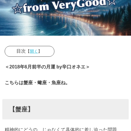
目次
【
開く
】
› 【蟹座】
＜2018年6月前半の月運 by辛口オネエ＞
› 【蠍座】
こちらは蟹座・蠍座・魚座ね。
› 【魚座】
【蟹座】
精神的にどうの、じゃなくて具体的に差し迫った問題、