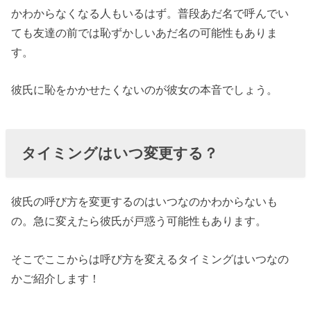
氏から
かわからなくなる人もいるはず。普段あだ名で呼んでい
お願い
ても友達の前では恥ずかしいあだ名の可能性もありま
をされ
す。
た時
› 彼氏がされた
彼氏に恥をかかせたくないのが彼女の本音でしょう。
い呼び方っ
て？
タイミングはいつ変更する？
» １、下
の名前
で呼び
彼氏の呼び方を変更するのはいつなのかわからないも
捨て
の。急に変えたら彼氏が戸惑う可能性もあります。
» ２、君
そこでここからは呼び方を変えるタイミングはいつなの
付け
かご紹介します！
» ３、あ
だ名