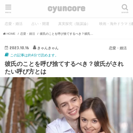
cyuncore
menu
search
恋愛・婚活
占い・開運
真実探究（陰謀論）
映画・海外ドラマ・
HOME
恋愛・婚活
彼氏のことを呼び捨てするべき？彼氏がされたい呼び方とは
2023.10.16
きゃんきゃん
恋愛・婚活
この記事は約4分で読めます。
彼氏のことを呼び捨てするべき？彼氏がされ
たい呼び方とは