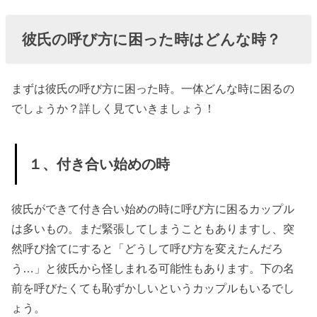
» ２、年
上彼氏
彼氏の呼び方に困った時はどんな時？
や先輩
彼氏の
時
まずは彼氏の呼び方に困った時。一体どんな時に困るの
でしょうか？詳しく見ていきましょう！
» ３、人
前の時
› タイミングは
１、付き合い始めの時
いつ変更す
る？
彼氏ができて付き合い始めの時に呼び方に困るカップル
» １、交
は多いもの。まだ緊張してしまうこともありますし、突
際が決
然呼び捨てにすると「どうして呼び方を変えたんだろ
まった
う…」と彼氏から怪しまれる可能性もあります。下の名
時
前を呼びたくても恥ずかしいというカップルもいるでし
ょう。
» ２、倦