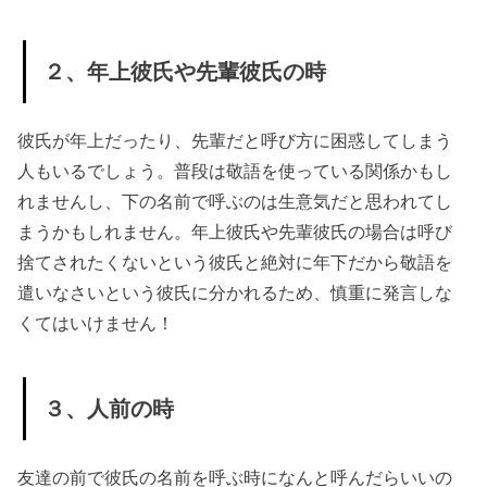
怠期や
マンネ
２、年上彼氏や先輩彼氏の時
リ化し
てきた
彼氏が年上だったり、先輩だと呼び方に困惑してしまう
時
人もいるでしょう。普段は敬語を使っている関係かもし
» ３、場
れませんし、下の名前で呼ぶのは生意気だと思われてし
面によ
まうかもしれません。年上彼氏や先輩彼氏の場合は呼び
ってあ
捨てされたくないという彼氏と絶対に年下だから敬語を
だ名な
遣いなさいという彼氏に分かれるため、慎重に発言しな
どを上
くてはいけません！
手に使
い分け
３、人前の時
る
» ４、彼
友達の前で彼氏の名前を呼ぶ時になんと呼んだらいいの