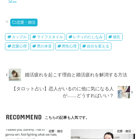
♡...
恋愛・婚活
カップル
ライフスタイル
レディのたしなみ
彼氏
恋愛心理
男の本音
男性心理
自分を変える
婚活疲れを起こす理由と婚活疲れを解消する方法
【タロット占い】恋人がいるのに他に気になる人
が……どうすればいい？
RECOMMEND
こちらの記事も人気です。
恋愛・婚活
恋愛・婚活