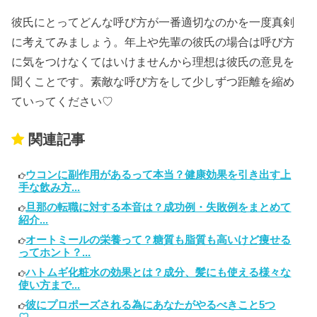
彼氏にとってどんな呼び方が一番適切なのかを一度真剣
に考えてみましょう。年上や先輩の彼氏の場合は呼び方
に気をつけなくてはいけませんから理想は彼氏の意見を
聞くことです。素敵な呼び方をして少しずつ距離を縮め
ていってください♡
関連記事
ウコンに副作用があるって本当？健康効果を引き出す上
手な飲み方...
旦那の転職に対する本音は？成功例・失敗例をまとめて
紹介...
オートミールの栄養って？糖質も脂質も高いけど痩せる
ってホント？...
ハトムギ化粧水の効果とは？成分、髪にも使える様々な
使い方まで...
彼にプロポーズされる為にあなたがやるべきこと5つ