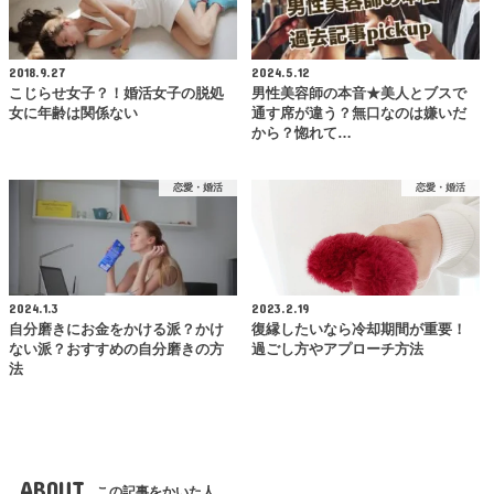
2018.9.27
2024.5.12
こじらせ女子？！婚活女子の脱処
男性美容師の本音★美人とブスで
女に年齢は関係ない
通す席が違う？無口なのは嫌いだ
から？惚れて…
恋愛・婚活
恋愛・婚活
2024.1.3
2023.2.19
自分磨きにお金をかける派？かけ
復縁したいなら冷却期間が重要！
ない派？おすすめの自分磨きの方
過ごし方やアプローチ方法
法
ABOUT
この記事をかいた人