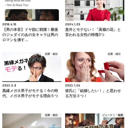
2018.4.10
2024.1.20
【男の本音】ドヤ顔に戦慄！最後
意外とモテない！「高嶺の花」と
のジェダイのあの女キャラは男の
言われる女性の特徴3つ
ロマンを潰す…
恋愛・婚活
恋愛・婚活
2023.5.8
2023.1.26
黒縁メガネ男子がモテる！今の時
彼氏に「結婚したい！」と思わせ
代、メガネ男子がモテる理由５つ
る方法３つ！
恋愛・婚活
ビューティ・健康