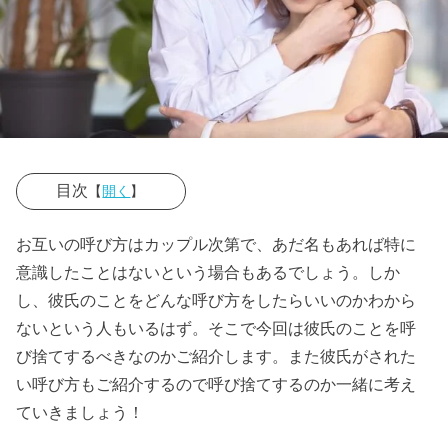
目次
【
開く
】
› 彼氏の呼び方
お互いの呼び方はカップル次第で、あだ名もあれば特に
に困った時は
意識したことはないという場合もあるでしょう。しか
どんな時？
し、彼氏のことをどんな呼び方をしたらいいのかわから
ないという人もいるはず。そこで今回は彼氏のことを呼
» １、付
び捨てするべきなのかご紹介します。また彼氏がされた
き合い
い呼び方もご紹介するので呼び捨てするのか一緒に考え
始めの
ていきましょう！
時