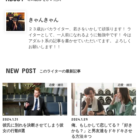
きゃんきゃん
２３歳おバカライター、若さをいかして頑張ります！ ラ
イターとして、一人前になれるように勉強中です！ 今は
アダルト系の記事を書かせていただいてます。 よろしく
お願いします！！
NEW POST
このライターの最新記事
恋愛・婚活
恋愛・婚活
2024.1.31
2024.1.29
彼氏に別れを決断させてしまう彼
俺、もしかして恋してる？「好き
女の行動8選
かも？」と男友達をドキドキさせ
る方法８つ