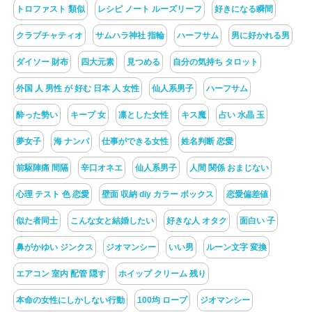
トロファスト 類似
レシピ ノート ルーズリーフ
好きになる瞬間
クラブチャティオ
サムハラ神社 指輪
ハーフサム
男に好かれる男
ダイソー 財布
四大元素
見つめる
自分の気持ち タロット
外国 人 男性 が 好む 日本 人 女性
仙人系男子
ハーフサム
酔った勢い
キープ 女
凛とした女性
キス魔
占い 水晶 玉
夢女子
海 ナンパ
仕事ができる女性
姓名判断 恋愛
前駆陣痛 間隔
辛口オネエ
仙人系男子
人間 関係 おまじない
心理 テスト 色 恋愛
壁面 収納 diy カラー ボックス
恋愛偏差値
似た者同士
こんな女と結婚したい
好きな人 オタク
面白い 子
鼻がかゆい ジンクス
ジオマンシー
いい男
ルーン文字 変換
エアコン 室内 配管 隠す
ホイップ クリーム 残り
本命の女性にしかしない行動
100均 ロープ
ジオマンシー