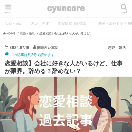
cyuncore
menu
search
恋愛・婚活
占い・開運
真実探究（陰謀論）
映画・海外ドラマ・
HOME
恋愛・婚活
恋愛相談】会社に好きな人がいるけど、仕事が限界。辞める？辞めない？
2024.07.10
開運占い軍団
恋愛・婚活
この記事は約2分で読めます。
恋愛相談】会社に好きな人がいるけど、仕事
が限界。辞める？辞めない？