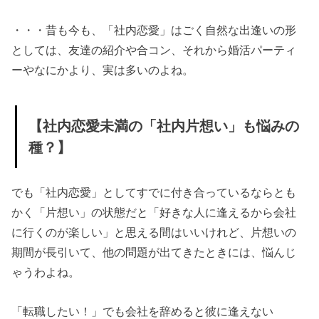
った」
・・・昔も今も、「社内恋愛」はごく自然な出逢いの形
» 【社内
としては、友達の紹介や合コン、それから婚活パーティ
恋愛未
ーやなにかより、実は多いのよね。
満の
「社内
【社内恋愛未満の「社内片想い」も悩みの
片想
種？】
い」も
悩みの
種？】
でも「社内恋愛」としてすでに付き合っているならとも
かく「片想い」の状態だと「好きな人に逢えるから会社
» 恋叶天
に行くのが楽しい」と思える間はいいけれど、片想いの
女から
期間が長引いて、他の問題が出てきたときには、悩んじ
のアド
ゃうわよね。
バイス
「転職したい！」でも会社を辞めると彼に逢えない