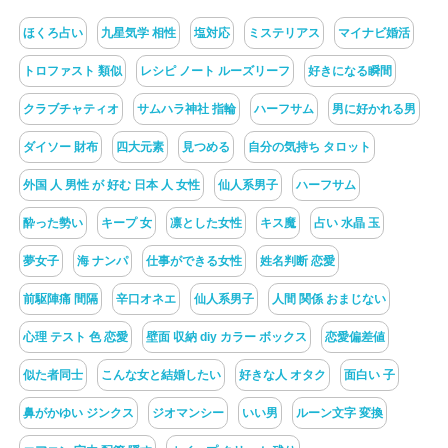
ほくろ占い
九星気学 相性
塩対応
ミステリアス
マイナビ婚活
トロファスト 類似
レシピ ノート ルーズリーフ
好きになる瞬間
クラブチャティオ
サムハラ神社 指輪
ハーフサム
男に好かれる男
ダイソー 財布
四大元素
見つめる
自分の気持ち タロット
外国 人 男性 が 好む 日本 人 女性
仙人系男子
ハーフサム
酔った勢い
キープ 女
凛とした女性
キス魔
占い 水晶 玉
夢女子
海 ナンパ
仕事ができる女性
姓名判断 恋愛
前駆陣痛 間隔
辛口オネエ
仙人系男子
人間 関係 おまじない
心理 テスト 色 恋愛
壁面 収納 diy カラー ボックス
恋愛偏差値
似た者同士
こんな女と結婚したい
好きな人 オタク
面白い 子
鼻がかゆい ジンクス
ジオマンシー
いい男
ルーン文字 変換