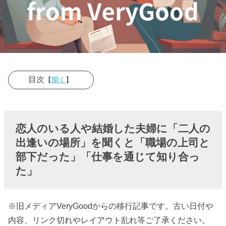
目次
【
開く
】
› 恋人のいる人
や結婚した夫
恋人のいる人や結婚した夫婦に「二人の
婦に「二人の
出逢いの場所」を聞くと「職場の上司と
出逢いの場
部下だった」「仕事を通じて知り合っ
所」を聞くと
た」
「職場の上司
と部下だっ
※旧メディアVeryGoodからの移行記事です。古い日付や
た」「仕事を
内容、リンク切れやレイアウト乱れ等ご了承ください。
通じて知り合