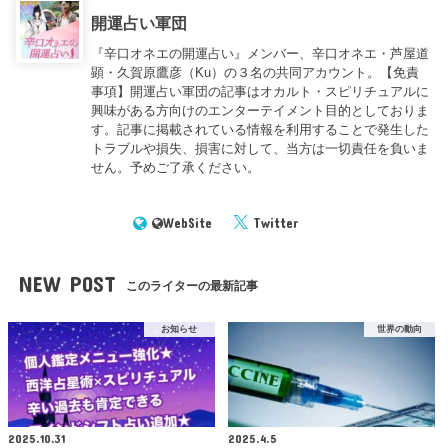
開運占い軍団
『辛口オネエの開運占い』メンバー、辛口オネエ・芦屋道
顕・久賀原鷹彦（Ku）の３名の共同アカウント。【免責
事項】開運占い軍団の記事はオカルト・スピリチュアルに
興味がある方向けのエンターテイメント目的としておりま
す。記事に掲載されている情報を利用することで発生した
トラブルや損失、損害に対して、当方は一切責任を負いま
せん。予めご了承ください。
WebSite
Twitter
NEW POST
このライターの最新記事
お知らせ
世界の動向
2025.10.31
2025.4.5