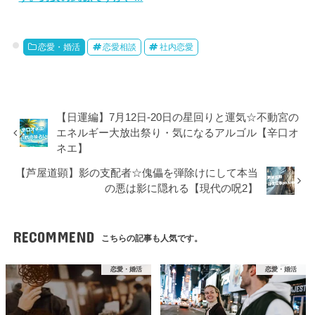
恋愛・婚活
恋愛相談
社内恋愛
【日運編】7月12日-20日の星回りと運気☆不動宮の
エネルギー大放出祭り・気になるアルゴル【辛口オ
ネエ】
【芦屋道顕】影の支配者☆傀儡を弾除けにして本当
の悪は影に隠れる【現代の呪2】
RECOMMEND
こちらの記事も人気です。
恋愛・婚活
恋愛・婚活