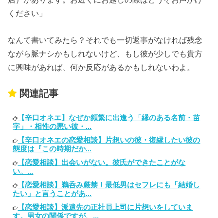
ください」
なんて書いてみたら？それでも一切返事がなければ残念
ながら脈ナシかもしれないけど、もし彼が少しでも貴方
に興味があれば、何か反応があるかもしれないわよ。
関連記事
【辛口オネエ】なぜか頻繁に出逢う「縁のある名前・苗
字」・相性の悪い彼・...
【辛口オネエの恋愛相談】片想いの彼・復縁したい彼の
態度は『この時期だか...
【恋愛相談】出会いがない。彼氏ができたことがな
い。...
【恋愛相談】鵜呑み厳禁！最低男はセフレにも「結婚し
たい」と言うことがあ...
【恋愛相談】派遣先の正社員上司に片想いをしていま
す。男女の関係ですが、...