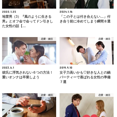
2022.1.25
2024.1.16
地雷男（3）『風のように生きる
「この子とは付き合えない…」付
男』とオフ会で会ってドン引きし
き合う前に冷めてしまう瞬間８選
た女性の話【…
恋愛・婚活
恋愛・婚活
2023.6.1
2019.9.10
彼氏に浮気されない６つの方法！
女子力高いかも♡好きな人との鍋
重いオンナは卒業しよう
パーティーで喜ばれる女性の準備
７選
恋愛・婚活
恋愛・婚活