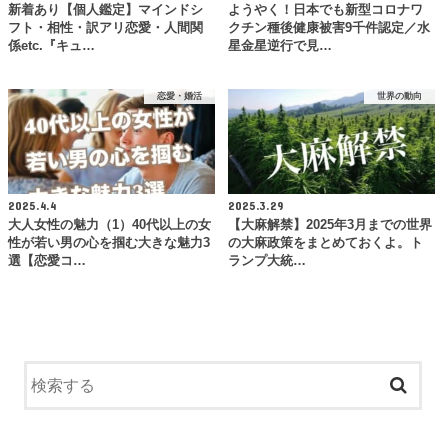
新着あり【個人鑑定】マインドシ
ようやく！日本でも新型コロナワ
フト・相性・訳アリ恋愛・人間関
クチン種後健康被害9千件認定／水
係etc.『キュ…
星金星逆行で見…
恋愛・婚活
世界の動向
2025.4.4
2025.3.29
大人女性の魅力（1）40代以上の女
【大麻解禁】2025年3月までの世界
性が若い男の心を掴む大きな魅力3
の大麻政策をまとめておくよ。ト
選【恋愛コ…
ランプ大統…