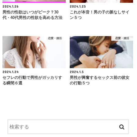
2024.1.26
2024.1.25
男性の性欲はいつがピーク？30
これが本音！男の子の脈なしサイ
代・40代男性の性欲を高める方法
ン５つ
恋愛・婚活
恋愛・婚活
2024.1.24
2024.1.5
セフレの行動で男性がガッカリす
男性が興奮するセックス前の彼女
る瞬間６選
の行動５つ