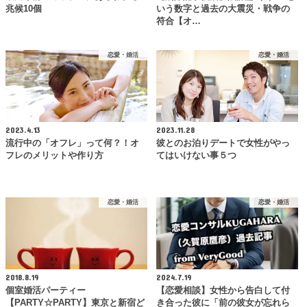
兆候10個
いう数字と過去の大震災・戦争の
符合【オ…
恋愛・婚活
恋愛・婚活
2023.4.13
2023.11.28
流行中の「オフレ」って何？！オ
彼とのお泊りデートで女性がやっ
フレのメリットや作り方
てはいけない事５つ
恋愛・婚活
恋愛・婚活
2018.8.19
2024.7.19
個室婚活パーティー
【恋愛相談】女性から告白して付
【PARTY☆PARTY】東京と新宿ど
き合った彼に「前の彼女が忘れら