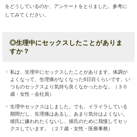
生理中
をどうしているのか、アンケートをとりました。参考に
のセッ
してみてください。
クスの
注意
点：コ
◎生理中にセックスしたことがありま
ンドー
すか？
ムはつ
ける
私は、生理中にセックスしたことがあります。体調が
» ０２、
よくなって、生理痛がなくなった6日目くらいです。い
生理中
つものセックスより気持ち良くなかったかな。（３０
歳・女性・会社員）
のセッ
クスの
生理中セックスはしました。でも、イライラしている
期間だし、生理痛はあるし、あまり気分はよくない。
注意
彼氏に嫌われたくないし、彼氏のために我慢してセッ
点：生
クスしています。（２７歳・女性・医療事務）
理痛が