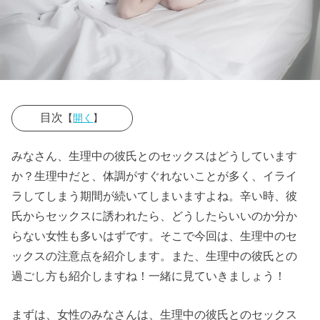
目次
【
開く
】
› ◎生理中にセ
みなさん、生理中の彼氏とのセックスはどうしています
ックスしたこ
か？生理中だと、体調がすぐれないことが多く、イライ
とがあります
ラしてしまう期間が続いてしまいますよね。辛い時、彼
か？
氏からセックスに誘われたら、どうしたらいいのか分か
らない女性も多いはずです。そこで今回は、生理中のセ
› ◎生理中にセ
ックスの注意点を紹介します。また、生理中の彼氏との
ックスすると
過ごし方も紹介しますね！一緒に見ていきましょう！
きの注意点
» ０１、
まずは、女性のみなさんは、生理中の彼氏とのセックス