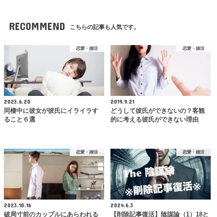
RECOMMEND
こちらの記事も人気です。
恋愛・婚活
恋愛・婚活
2023.6.20
2019.9.21
同棲中に彼女が彼氏にイライラす
どうして彼氏ができないの？客観
ること６選
的に考える彼氏ができない理由
恋愛・婚活
恋愛・婚活
2023.10.16
2024.6.3
破局寸前のカップルにあらわれる
【削除記事復活】陰謀論（1）18と