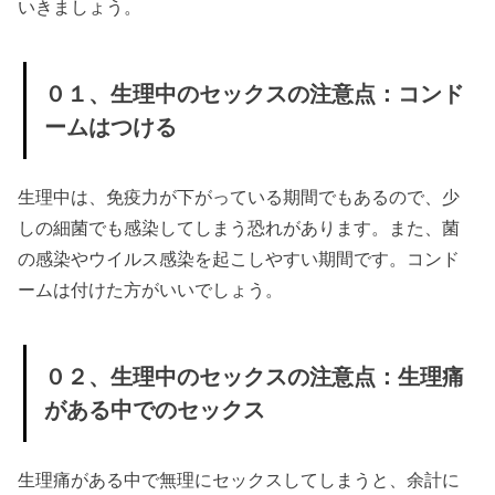
いきましょう。
のセッ
クスの
０１、生理中のセックスの注意点：コンド
注意
ームはつける
点：イ
ライラ
を彼氏
生理中は、免疫力が下がっている期間でもあるので、少
にぶつ
しの細菌でも感染してしまう恐れがあります。また、菌
の感染やウイルス感染を起こしやすい期間です。コンド
けない
ームは付けた方がいいでしょう。
› ◎生理中の彼
氏との過ごし
方
０２、生理中のセックスの注意点：生理痛
» ０１、
がある中でのセックス
生理中
の彼氏
生理痛がある中で無理にセックスしてしまうと、余計に