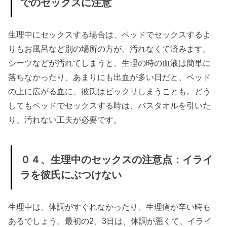
でのセックスに注意
生理中
の彼氏
生理中にセックスする場合は、ベッドでセックスするよ
との過
りもお風呂など別の場所の方が、汚れなくて済みます。
ごし
シーツなどが汚れてしまうと、生理の時の血液は簡単に
方：体
落ちなかったり、あまりにも出血が多い日だと、ベッド
調が良
の上に広がる血に、彼氏はビックリしまうことも。どう
ければ
してもベッドでセックスする時は、バスタオルを引いた
セック
り、汚れない工夫が必要です。
スも◎
› ◎最後に
０４、生理中のセックスの注意点：イライ
ラを彼氏にぶつけない
生理中は、体調がすぐれなかったり、生理痛が辛い時も
あるでしょう。最初の2、3日は、体調が悪くて、イライ