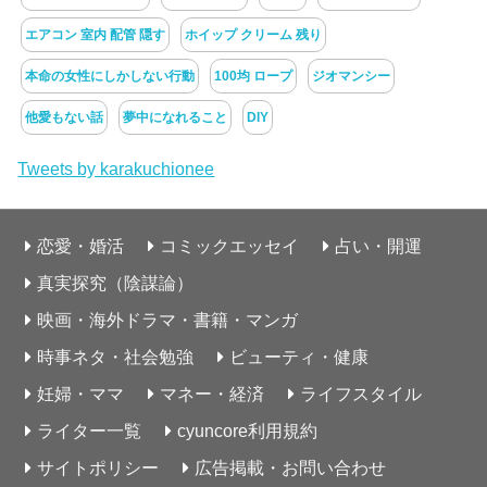
エアコン 室内 配管 隠す
ホイップ クリーム 残り
本命の女性にしかしない行動
100均 ロープ
ジオマンシー
他愛もない話
夢中になれること
DIY
Tweets by karakuchionee
恋愛・婚活
コミックエッセイ
占い・開運
真実探究（陰謀論）
映画・海外ドラマ・書籍・マンガ
時事ネタ・社会勉強
ビューティ・健康
妊婦・ママ
マネー・経済
ライフスタイル
ライター一覧
cyuncore利用規約
サイトポリシー
広告掲載・お問い合わせ