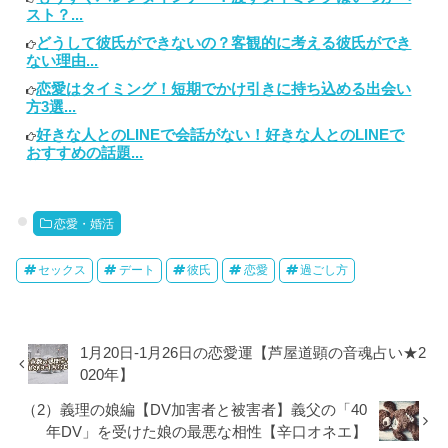
スト？...
どうして彼氏ができないの？客観的に考える彼氏ができ
ない理由...
恋愛はタイミング！短期でかけ引きに持ち込める出会い
方3選...
好きな人とのLINEで会話がない！好きな人とのLINEで
おすすめの話題...
恋愛・婚活
セックス
デート
彼氏
恋愛
過ごし方
1月20日-1月26日の恋愛運【芦屋道顕の音魂占い★2
020年】
（2）義理の娘編【DV加害者と被害者】義父の「40
年DV」を受けた娘の最悪な相性【辛口オネエ】