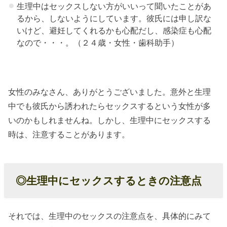
生理中はセックスしない方がいいって聞いたことがあ
ある中
るから、しないようにしています。彼氏には申し訳な
でのセ
いけど、避妊してくれるかも心配だし、感染症も心配
ックス
なので・・・。（２４歳・女性・歯科助手）
» ０３、
生理中
のセッ
女性のみなさん、ありがとうございました。意外と生理
クスの
中でも彼氏から誘われたらセックスするという女性が多
注意
いのかもしれませんね。しかし、生理中にセックスする
点：ベ
時は、注意することがあります。
ッドで
のセッ
クスに
◎生理中にセックスするときの注意点
注意
» ０４、
それでは、生理中のセックスの注意点を、具体的にみて
生理中