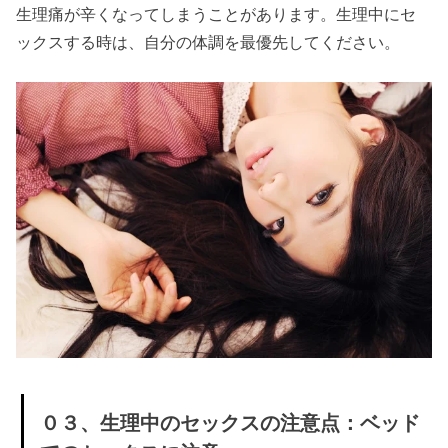
との過
生理痛が辛くなってしまうことがあります。生理中にセ
ごし
ックスする時は、自分の体調を最優先してください。
方：自
宅でま
ったり
» ０２、
生理中
の彼氏
との過
ごし
方：手
と口で
してあ
げる
０３、生理中のセックスの注意点：ベッド
» ０３、