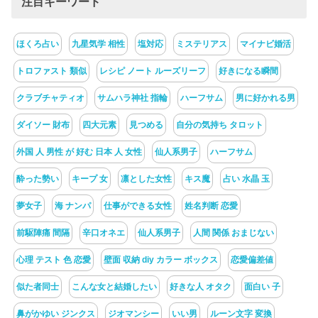
注目キーワード
ほくろ占い
九星気学 相性
塩対応
ミステリアス
マイナビ婚活
トロファスト 類似
レシピ ノート ルーズリーフ
好きになる瞬間
クラブチャティオ
サムハラ神社 指輪
ハーフサム
男に好かれる男
ダイソー 財布
四大元素
見つめる
自分の気持ち タロット
外国 人 男性 が 好む 日本 人 女性
仙人系男子
ハーフサム
酔った勢い
キープ 女
凛とした女性
キス魔
占い 水晶 玉
夢女子
海 ナンパ
仕事ができる女性
姓名判断 恋愛
前駆陣痛 間隔
辛口オネエ
仙人系男子
人間 関係 おまじない
心理 テスト 色 恋愛
壁面 収納 diy カラー ボックス
恋愛偏差値
似た者同士
こんな女と結婚したい
好きな人 オタク
面白い 子
鼻がかゆい ジンクス
ジオマンシー
いい男
ルーン文字 変換