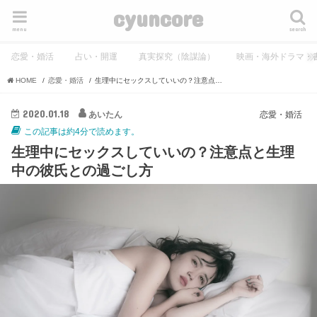
cyuncore
menu
search
恋愛・婚活
占い・開運
真実探究（陰謀論）
映画・海外ドラマ・
HOME
恋愛・婚活
生理中にセックスしていいの？注意点と生理中の彼氏との過ごし方
2020.01.18
あいたん
恋愛・婚活
この記事は約4分で読めます。
生理中にセックスしていいの？注意点と生理
中の彼氏との過ごし方