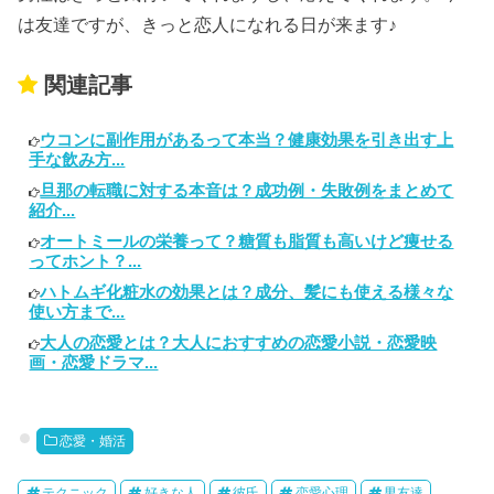
は友達ですが、きっと恋人になれる日が来ます♪
関連記事
ウコンに副作用があるって本当？健康効果を引き出す上
手な飲み方...
旦那の転職に対する本音は？成功例・失敗例をまとめて
紹介...
オートミールの栄養って？糖質も脂質も高いけど痩せる
ってホント？...
ハトムギ化粧水の効果とは？成分、髪にも使える様々な
使い方まで...
大人の恋愛とは？大人におすすめの恋愛小説・恋愛映
画・恋愛ドラマ...
恋愛・婚活
テクニック
好きな人
彼氏
恋愛心理
男友達