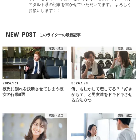
アダルト系の記事を書かせていただいてます。 よろしく
お願いします！！
NEW POST
このライターの最新記事
恋愛・婚活
恋愛・婚活
2024.1.31
2024.1.29
彼氏に別れを決断させてしまう彼
俺、もしかして恋してる？「好き
女の行動8選
かも？」と男友達をドキドキさせ
る方法８つ
恋愛・婚活
恋愛・婚活