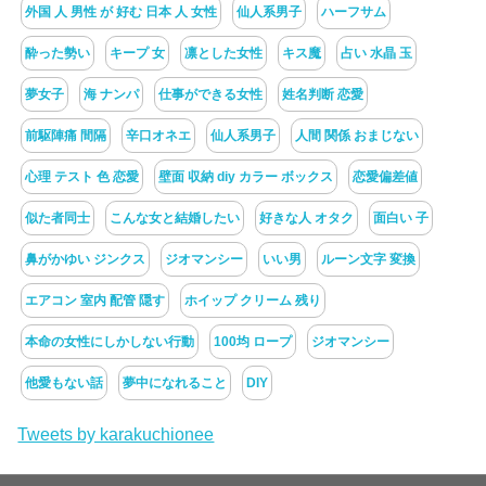
外国 人 男性 が 好む 日本 人 女性
仙人系男子
ハーフサム
酔った勢い
キープ 女
凛とした女性
キス魔
占い 水晶 玉
夢女子
海 ナンパ
仕事ができる女性
姓名判断 恋愛
前駆陣痛 間隔
辛口オネエ
仙人系男子
人間 関係 おまじない
心理 テスト 色 恋愛
壁面 収納 diy カラー ボックス
恋愛偏差値
似た者同士
こんな女と結婚したい
好きな人 オタク
面白い 子
鼻がかゆい ジンクス
ジオマンシー
いい男
ルーン文字 変換
エアコン 室内 配管 隠す
ホイップ クリーム 残り
本命の女性にしかしない行動
100均 ロープ
ジオマンシー
他愛もない話
夢中になれること
DIY
Tweets by karakuchionee