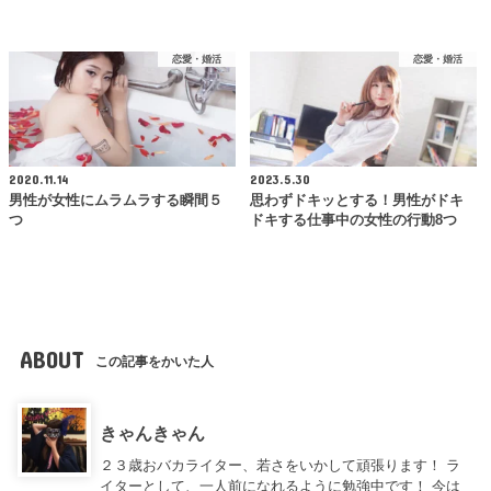
恋愛・婚活
恋愛・婚活
2020.11.14
2023.5.30
男性が女性にムラムラする瞬間５
思わずドキッとする！男性がドキ
つ
ドキする仕事中の女性の行動8つ
ABOUT
この記事をかいた人
きゃんきゃん
２３歳おバカライター、若さをいかして頑張ります！ ラ
イターとして、一人前になれるように勉強中です！ 今は