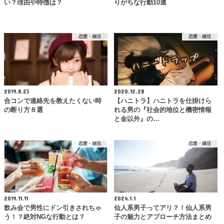
い？理由や特徴は？
りがちな行動10選
恋愛・婚活
恋愛・婚活
2019.8.23
2020.12.28
合コンで連絡先を教えたくない時
【ハニトラ】ハニトラを仕掛けら
の断り方８選
れる男の『社会的地位と機密情報
と金以外』の…
恋愛・婚活
恋愛・婚活
2019.11.11
2024.1.1
飲み会で男性にドン引きされちゃ
仙人系男子ってアリ？！仙人系男
う！？絶対NGな行動とは？
子の魅力とアプローチ方法まとめ