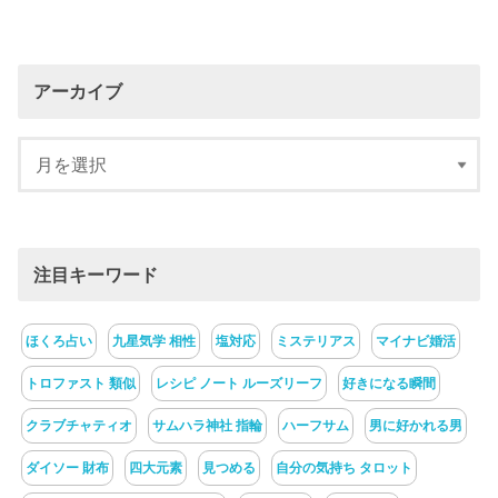
アーカイブ
注目キーワード
ほくろ占い
九星気学 相性
塩対応
ミステリアス
マイナビ婚活
トロファスト 類似
レシピ ノート ルーズリーフ
好きになる瞬間
クラブチャティオ
サムハラ神社 指輪
ハーフサム
男に好かれる男
ダイソー 財布
四大元素
見つめる
自分の気持ち タロット