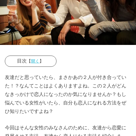
目次
【
開く
】
› ◎友達から恋
友達だと思っていたら、まさかあの２人が付き合ってい
人になったこ
た！？なんてことはよくありますよね。この２人がどん
とはあります
なきっかけで恋人になったのか気になりませんか？もし
か？そのきっ
悩んでいる女性がいたら、自分も恋人になれる方法をぜ
かけは？
ひ知りたいですよね？
› ０１、友達か
今回はそんな女性のみなさんのために、友達から恋愛に
ら恋人になる
発展させる方法、友達から恋人になる方法を紹介しま