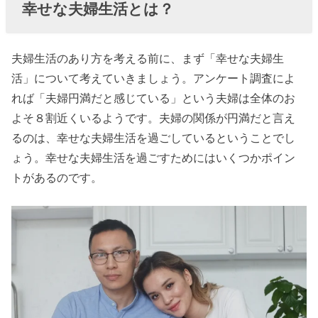
幸せな夫婦生活とは？
» 幸せな
夫婦生
夫婦生活のあり方を考える前に、まず「幸せな夫婦生
活をお
活」について考えていきましょう。アンケート調査によ
くるた
れば「夫婦円満だと感じている」という夫婦は全体のお
めのポ
よそ８割近くいるようです。夫婦の関係が円満だと言え
イント
るのは、幸せな夫婦生活を過ごしているということでし
④ 同じ
ょう。幸せな夫婦生活を過ごすためにはいくつかポイン
空間で
トがあるのです。
眠る
» 幸せな
夫婦生
活をお
くるた
めのポ
イント