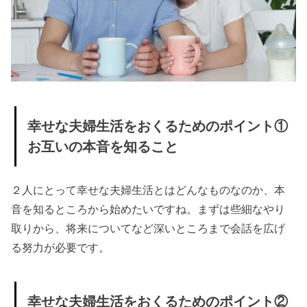
⑤ きち
んと
「あり
がと
う」を
伝える
幸せな夫婦生活をおくるためのポイント①
お互いの本音を知ること
› 夫婦生活のあ
り方について
考えよう
２人にとって幸せな夫婦生活とはどんなものなのか、本
音を知るところから始めたいですね。まずは些細なやり
› 理想の夫婦生
取りから、将来についてなど深いところまで会話を広げ
活と現実の違
る努力が必要です。
い、受け入れ
方は？
› 最後に
幸せな夫婦生活をおくるためのポイント②