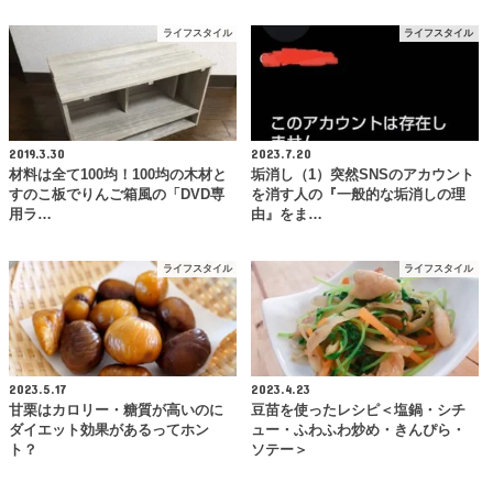
ライフスタイル
ライフスタイル
2019.3.30
2023.7.20
材料は全て100均！100均の木材と
垢消し（1）突然SNSのアカウント
すのこ板でりんご箱風の「DVD専
を消す人の『一般的な垢消しの理
用ラ…
由』をま…
ライフスタイル
ライフスタイル
2023.5.17
2023.4.23
甘栗はカロリー・糖質が高いのに
豆苗を使ったレシピ＜塩鍋・シチ
ダイエット効果があるってホン
ュー・ふわふわ炒め・きんぴら・
ト？
ソテー＞