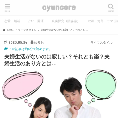
cyuncore
menu
search
恋愛・婚活
占い・開運
真実探究（陰謀論）
映画・海外ドラマ・
HOME
ライフスタイル
夫婦生活がないのは寂しい？それとも楽？夫婦生活のあり方とは…
2023.05.24
ゆりお
ライフスタイル
この記事は約4分で読めます。
夫婦生活がないのは寂しい？それとも楽？夫
婦生活のあり方とは…