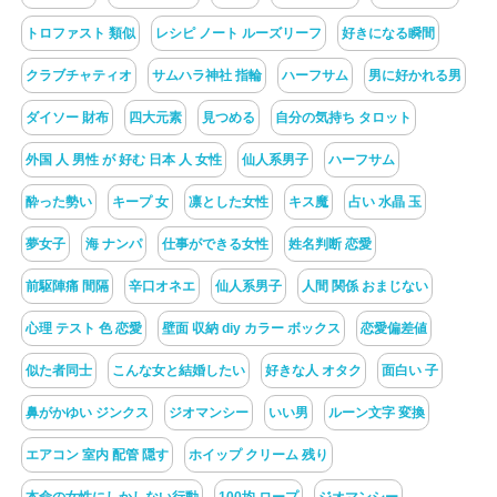
トロファスト 類似
レシピ ノート ルーズリーフ
好きになる瞬間
クラブチャティオ
サムハラ神社 指輪
ハーフサム
男に好かれる男
ダイソー 財布
四大元素
見つめる
自分の気持ち タロット
外国 人 男性 が 好む 日本 人 女性
仙人系男子
ハーフサム
酔った勢い
キープ 女
凛とした女性
キス魔
占い 水晶 玉
夢女子
海 ナンパ
仕事ができる女性
姓名判断 恋愛
前駆陣痛 間隔
辛口オネエ
仙人系男子
人間 関係 おまじない
心理 テスト 色 恋愛
壁面 収納 diy カラー ボックス
恋愛偏差値
似た者同士
こんな女と結婚したい
好きな人 オタク
面白い 子
鼻がかゆい ジンクス
ジオマンシー
いい男
ルーン文字 変換
エアコン 室内 配管 隠す
ホイップ クリーム 残り