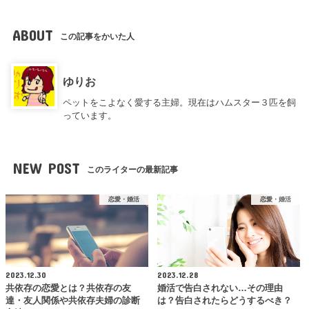
ABOUT
この記事をかいた人
ゆりお
ペットをこよなく愛する主婦。現在はハムスター３匹を飼
っています。
NEW POST
このライターの最新記事
恋愛・婚活
恋愛・婚活
2023.12.30
2023.12.28
共依存の恋愛とは？共依存の友
婚活で告白されない…その理由
達・友人関係や共依存夫婦の診断
は？告白されたらどうするべき？