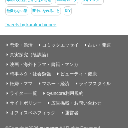
本命の女性にしかしない行動
100均 ロープ
ジオマンシー
他愛もない話
夢中になれること
DIY
Tweets by karakuchionee
恋愛・婚活
コミックエッセイ
占い・開運
真実探究（陰謀論）
映画・海外ドラマ・書籍・マンガ
時事ネタ・社会勉強
ビューティ・健康
妊婦・ママ
マネー・経済
ライフスタイル
ライター一覧
cyuncore利用規約
サイトポリシー
広告掲載・お問い合わせ
オフィスベネフィック
運営者
©Copyright2026
cyuncore
.All Rights Reserved.