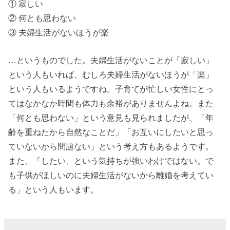
① 寂しい
ちで向
② 何とも思わない
き合う
③ 夫婦生活がないほうが楽
» 幸せな
夫婦生
…というものでした。夫婦生活がないことが「寂しい」
活をお
という人もいれば、むしろ夫婦生活がないほうが「楽」
くるた
という人もいるようですね。子育てが忙しい女性にとっ
めのポ
てはなかなか時間も体力も余裕がありませんよね。また
イント
「何とも思わない」という意見も見られましたが、「年
③ コミ
齢を重ねたから自然なことだ」「お互いにしたいと思っ
ていないから問題ない」という考え方もあるようです。
ュニケ
また、「したい、という気持ちが強いわけではない。で
ーショ
も子供がほしいのに夫婦生活がないから離婚を考えてい
ンは会
る」という人もいます。
話とボ
ディタ
ッチ