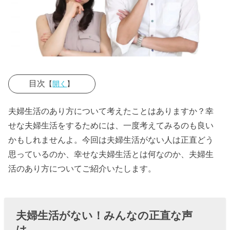
目次
【
開く
】
› 夫婦生活がな
夫婦生活のあり方について考えたことはありますか？幸
い！みんなの
せな夫婦生活をするためには、一度考えてみるのも良い
正直な声は…
かもしれませんよ。今回は夫婦生活がない人は正直どう
思っているのか、幸せな夫婦生活とは何なのか、夫婦生
› 幸せな夫婦生
活のあり方についてご紹介いたします。
活とは？
» 幸せな
夫婦生
夫婦生活がない！みんなの正直な声
活をお
は…