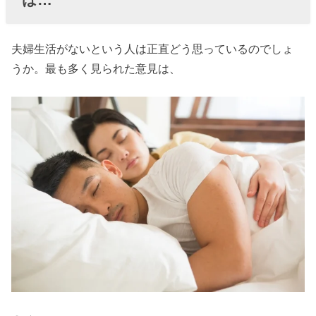
くるた
めのポ
イント
夫婦生活がないという人は正直どう思っているのでしょ
① お互
うか。最も多く見られた意見は、
いの本
音を知
ること
» 幸せな
夫婦生
活をお
くるた
めのポ
イント
② 素直
な気持