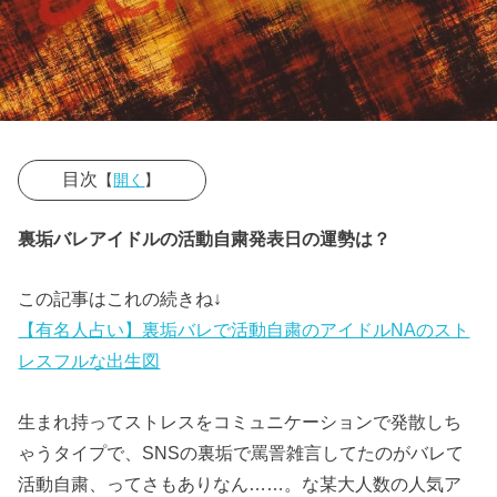
目次
【
開く
】
» 【某アイド
裏垢バレアイドルの活動自粛発表日の運勢は？
ルNA出生図×
活動自粛発表
この記事はこれの続きね↓
日】
【有名人占い】裏垢バレで活動自粛のアイドルNAのスト
» ★NAのスト
レスフルな出生図
レスフルな水
星に活動自粛
生まれ持ってストレスをコミュニケーションで発散しち
発表日は月海
ゃうタイプで、SNSの裏垢で罵詈雑言してたのがバレて
王星が合
活動自粛、ってさもありなん……。な某大人数の人気ア
» ★トランジ