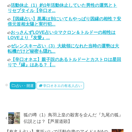
活動休止（1）約1年活動休止していた男性の運気とト
リセプタイル【辛口オ...
【因縁占い】黒幕は別にいてもやっぱり因縁の相性？安
倍元首相太陽と実行犯...
おっさんずLOVE占い☆マクロン＆トルドーの相性は
LOVEより『友愛』...
ゼレンスキー占い（3）大統領になれた当時の運勢は大
転機だけど秘密も隠れ...
【辛口オネエ】親子説のあるトルドーとカストロは星回
りで『縁』はある？【...
占い・開運
辛口オネエの有名人占い
狐の噂（1）鳥羽上皇の殺害を企んだ『九尾の狐』
伝説とは？【芦屋道顕】
【有名人占い】裏垢バレで活動自粛のアイドルNAの