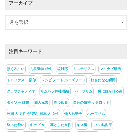
アーカイブ
注目キーワード
ほくろ占い
九星気学 相性
塩対応
ミステリアス
マイナビ婚活
トロファスト 類似
レシピ ノート ルーズリーフ
好きになる瞬間
クラブチャティオ
サムハラ神社 指輪
ハーフサム
男に好かれる男
ダイソー 財布
四大元素
見つめる
自分の気持ち タロット
外国 人 男性 が 好む 日本 人 女性
仙人系男子
ハーフサム
酔った勢い
キープ 女
凛とした女性
キス魔
占い 水晶 玉