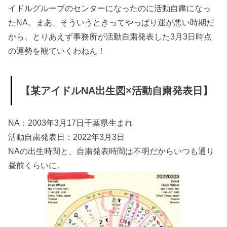
イドルグループのセンターになったのに活動自粛になっ
ット海王星の
たNA。まあ、そういうときってやっぱり運が悪い時期だ
タイトなアス
から、とりあえず事務所が活動自粛発表した3月3日時点
ペクトの影響
の運勢を観ていくわねん！
は？
» ★NAの金星
に自粛発表日
【某アイドルNA出生図×活動自粛発表日】
の水星土星が
合
NA：2003年3月17日千葉県生まれ
活動自粛発表日：2022年3月3日
NAの出生時間と、自粛発表時間は不明だからいつも通り
昼前くらいに。