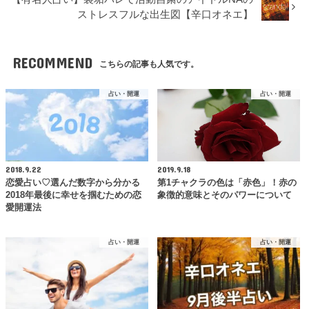
ストレスフルな出生図【辛口オネエ】
RECOMMEND
こちらの記事も人気です。
占い・開運
占い・開運
2018.9.22
2019.9.18
恋愛占い♡選んだ数字から分かる
第1チャクラの色は「赤色」！赤の
2018年最後に幸せを掴むための恋
象徴的意味とそのパワーについて
愛開運法
占い・開運
占い・開運