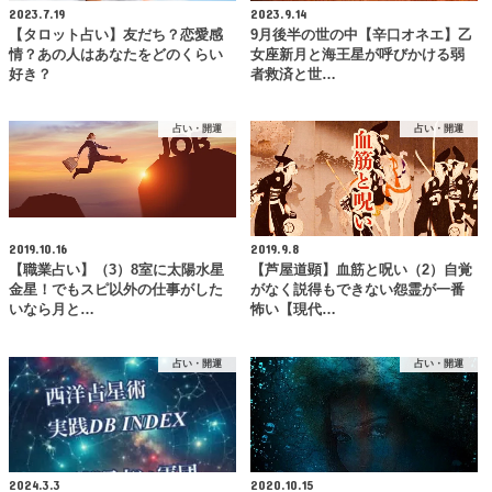
2023.7.19
2023.9.14
【タロット占い】友だち？恋愛感
9月後半の世の中【辛口オネエ】乙
情？あの人はあなたをどのくらい
女座新月と海王星が呼びかける弱
好き？
者救済と世…
占い・開運
占い・開運
2019.10.16
2019.9.8
【職業占い】（3）8室に太陽水星
【芦屋道顕】血筋と呪い（2）自覚
金星！でもスピ以外の仕事がした
がなく説得もできない怨霊が一番
いなら月と…
怖い【現代…
占い・開運
占い・開運
2024.3.3
2020.10.15