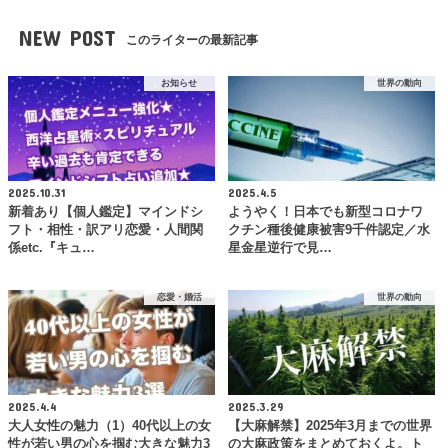
NEW POST
このライターの最新記事
お知らせ
世界の動向
2025.10.31
2025.4.5
新着あり【個人鑑定】マインドシ
ようやく！日本でも新型コロナワ
フト・相性・訳アリ恋愛・人間関
クチン種後健康被害9千件認定／水
係etc.『キュ…
星金星逆行で見…
恋愛・婚活
世界の動向
2025.4.4
2025.3.29
大人女性の魅力（1）40代以上の女
【大麻解禁】2025年3月までの世界
性が若い男の心を掴む大きな魅力3
の大麻政策をまとめておくよ。ト