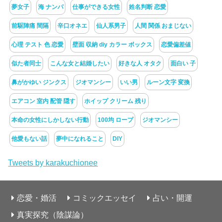
夢女子
海 ナンパ
仕事ができる女性
姓名判断 恋愛
前駆陣痛 間隔
辛口オネエ
仙人系男子
人間 関係 おまじない
心理 テスト 色 恋愛
壁面 収納 diy カラー ボックス
恋愛偏差値
似た者同士
こんな女と結婚したい
好きな人 オタク
面白い 子
鼻がかゆい ジンクス
ジオマンシー
いい男
ルーン文字 変換
エアコン 室内 配管 隠す
ホイップ クリーム 残り
本命の女性にしかしない行動
100均 ロープ
ジオマンシー
他愛もない話
夢中になれること
DIY
Tweets by karakuchionee
恋愛・婚活
コミックエッセイ
占い・開運
真実探究（陰謀論）