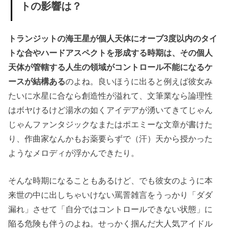
トの影響は？
トランジットの海王星が個人天体にオーブ3度以内のタイ
トな合やハードアスペクトを形成する時期は、その個人
天体が管轄する人生の領域がコントロール不能になるケ
ースが結構ある
のよね。良いほうに出ると例えば彼女み
たいに水星に合なら創造性が溢れて、文筆業なら論理性
はボヤけるけど湯水の如くアイデアが湧いてきてじゃん
じゃんファンタジックなまたはポエミーな文章が書けた
り、作曲家なんかもお薬要らずで（汗）天から授かった
ようなメロディが浮かんできたり。
そんな時期になることもあるけど、でも彼女のように本
来世の中に出しちゃいけない罵詈雑言をうっかり「ダダ
漏れ」させて「自分ではコントロールできない状態」に
陥る危険も伴うのよね。せっかく掴んだ大人気アイドル