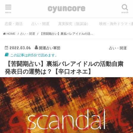
cyuncore
menu
search
恋愛・婚活
占い・開運
真実探究（陰謀論）
映画・海外ドラマ・
HOME
占い・開運
【苦闘期占い】裏垢バレアイドルの活動自粛発表日の運勢は？【辛口オネエ】
2022.03.06
開運占い軍団
占い・開運
この記事は約5分で読めます。
【苦闘期占い】裏垢バレアイドルの活動自粛
発表日の運勢は？【辛口オネエ】