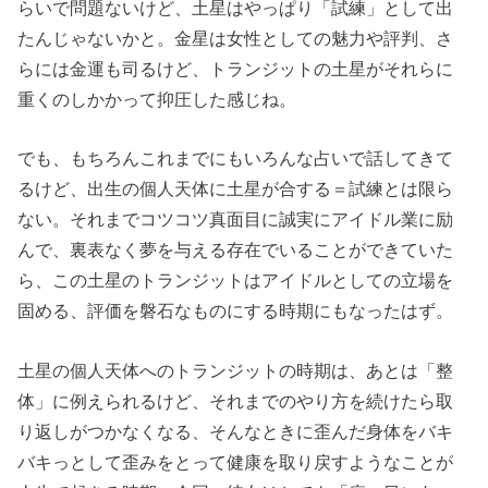
らいで問題ないけど、土星はやっぱり「試練」として出
たんじゃないかと。金星は女性としての魅力や評判、さ
らには金運も司るけど、トランジットの土星がそれらに
重くのしかかって抑圧した感じね。
でも、もちろんこれまでにもいろんな占いで話してきて
るけど、出生の個人天体に土星が合する＝試練とは限ら
ない。それまでコツコツ真面目に誠実にアイドル業に励
んで、裏表なく夢を与える存在でいることができていた
ら、この土星のトランジットはアイドルとしての立場を
固める、評価を磐石なものにする時期にもなったはず。
土星の個人天体へのトランジットの時期は、あとは「整
体」に例えられるけど、それまでのやり方を続けたら取
り返しがつかなくなる、そんなときに歪んだ身体をバキ
バキっとして歪みをとって健康を取り戻すようなことが