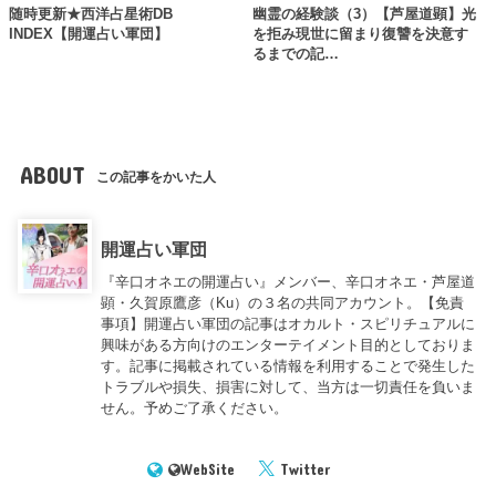
随時更新★西洋占星術DB
幽霊の経験談（3）【芦屋道顕】光
INDEX【開運占い軍団】
を拒み現世に留まり復讐を決意す
るまでの記…
ABOUT
この記事をかいた人
開運占い軍団
『辛口オネエの開運占い』メンバー、辛口オネエ・芦屋道
顕・久賀原鷹彦（Ku）の３名の共同アカウント。【免責
事項】開運占い軍団の記事はオカルト・スピリチュアルに
興味がある方向けのエンターテイメント目的としておりま
す。記事に掲載されている情報を利用することで発生した
トラブルや損失、損害に対して、当方は一切責任を負いま
せん。予めご了承ください。
WebSite
Twitter