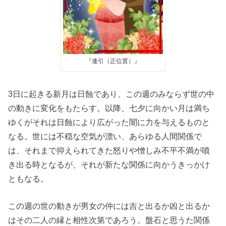
『逢引（正位置）』
3日に起きる新月は日蝕であり、この週のみならず世の中
の動きに変化をもたらす。以降、七夕に向かい月は満ち
ゆくがそれは日蝕により広がった闇に力を与えるものと
なる。世には不穏な空気が漂い、あらゆる人間関係で
は、それまで抑えられてきた怒りや憎しみ不平不満が噴
き出る時となるが、それが新たな関係に向かうきっかけ
ともなる。
この週の世の動きが男女の仲には吉と出るか凶と出るか
はその二人の縁と相性次第であろう。盤石と思うた関係