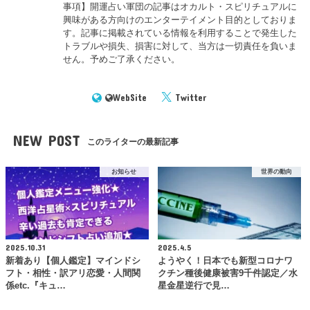
事項】開運占い軍団の記事はオカルト・スピリチュアルに
興味がある方向けのエンターテイメント目的としておりま
す。記事に掲載されている情報を利用することで発生した
トラブルや損失、損害に対して、当方は一切責任を負いま
せん。予めご了承ください。
WebSite
Twitter
NEW POST
このライターの最新記事
お知らせ
世界の動向
2025.10.31
2025.4.5
新着あり【個人鑑定】マインドシ
ようやく！日本でも新型コロナワ
フト・相性・訳アリ恋愛・人間関
クチン種後健康被害9千件認定／水
係etc.『キュ…
星金星逆行で見…