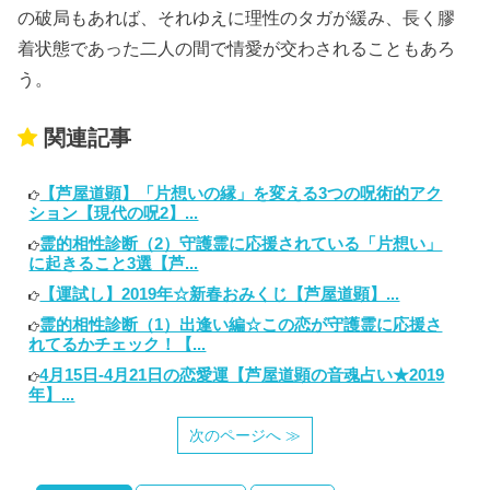
の破局もあれば、それゆえに理性のタガが緩み、長く膠
着状態であった二人の間で情愛が交わされることもあろ
う。
関連記事
【芦屋道顕】「片想いの縁」を変える3つの呪術的アク
ション【現代の呪2】...
霊的相性診断（2）守護霊に応援されている「片想い」
に起きること3選【芦...
【運試し】2019年☆新春おみくじ【芦屋道顕】...
霊的相性診断（1）出逢い編☆この恋が守護霊に応援さ
れてるかチェック！【...
4月15日-4月21日の恋愛運【芦屋道顕の音魂占い★2019
年】...
次のページへ ≫