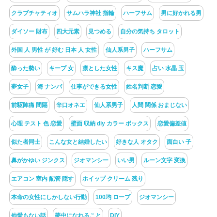
クラブチャティオ
サムハラ神社 指輪
ハーフサム
男に好かれる男
ダイソー 財布
四大元素
見つめる
自分の気持ち タロット
外国 人 男性 が 好む 日本 人 女性
仙人系男子
ハーフサム
酔った勢い
キープ 女
凛とした女性
キス魔
占い 水晶 玉
夢女子
海 ナンパ
仕事ができる女性
姓名判断 恋愛
前駆陣痛 間隔
辛口オネエ
仙人系男子
人間 関係 おまじない
心理 テスト 色 恋愛
壁面 収納 diy カラー ボックス
恋愛偏差値
似た者同士
こんな女と結婚したい
好きな人 オタク
面白い 子
鼻がかゆい ジンクス
ジオマンシー
いい男
ルーン文字 変換
エアコン 室内 配管 隠す
ホイップ クリーム 残り
本命の女性にしかしない行動
100均 ロープ
ジオマンシー
他愛もない話
夢中になれること
DIY