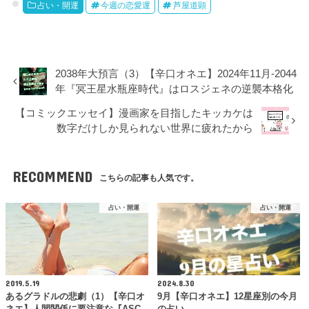
占い・開運
今週の恋愛運
芦屋道顕
2038年大預言（3）【辛口オネエ】2024年11月-2044
年『冥王星水瓶座時代』はロスジェネの逆襲本格化
【コミックエッセイ】漫画家を目指したキッカケは
数字だけしか見られない世界に疲れたから
RECOMMEND
こちらの記事も人気です。
占い・開運
占い・開運
2019.5.19
2024.8.30
あるグラドルの悲劇（1）【辛口オ
9月【辛口オネエ】12星座別の今月