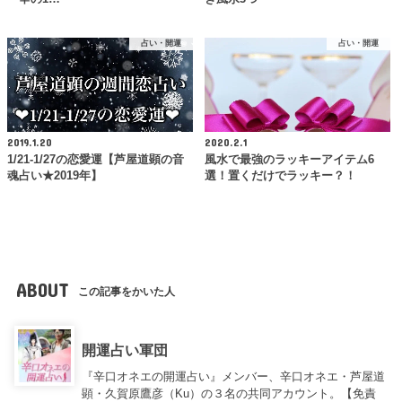
占い・開運
占い・開運
2019.1.20
2020.2.1
1/21-1/27の恋愛運【芦屋道顕の音
風水で最強のラッキーアイテム6
魂占い★2019年】
選！置くだけでラッキー？！
ABOUT
この記事をかいた人
開運占い軍団
『辛口オネエの開運占い』メンバー、辛口オネエ・芦屋道
顕・久賀原鷹彦（Ku）の３名の共同アカウント。【免責