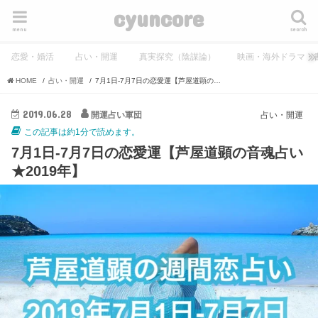
cyuncore
menu
search
恋愛・婚活
占い・開運
真実探究（陰謀論）
映画・海外ドラマ・
HOME
占い・開運
7月1日-7月7日の恋愛運【芦屋道顕の音魂占い★2019年】
2019.06.28
開運占い軍団
占い・開運
この記事は約1分で読めます。
7月1日-7月7日の恋愛運【芦屋道顕の音魂占い
★2019年】