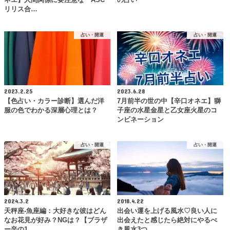
ネエ】人間関係に要注意な『ASC
の占い
リリス合…
占い・開運
占い・開運
2023.2.25
2023.6.28
【色占い・カラー診断】選んだ洋
7月前半の世の中【辛口オネエ】獅
服の色でわかる深層心理とは？
子座の水星金星と乙女座火星のコ
ンビネーション
占い・開運
占い・開運
2024.3.2
2018.4.22
天秤座-魚座編：大好きな彼はどん
出会い運を上げる風水♡良い人に
なお花見が好み？NGは？【ブラザ
出会えたと感じたら絶対にやるべ
ー辛の1…
き風水3つ