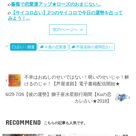
薔薇で恋愛運アップ★ローズのおまじない...
【サイコロ占い】2つのサイコロで今日の運勢を占って
みよう！...
次のページへ ≫
占い・開運
今週の恋愛運
芦屋道顕の週間恋占い
不幸はおぬしのせいではない！呪いのせいじゃ！解
けるのじゃ！【芦屋道顕】電子書籍配信開始★
6/29-7/26【彼の運勢】獅子座水星順行期間【Kuの恋
カレ占い★2018】
RECOMMEND
こちらの記事も人気です。