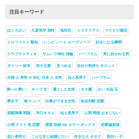
注目キーワード
ほくろ占い
九星気学 相性
塩対応
ミステリアス
マイナビ婚活
トロファスト 類似
レシピ ノート ルーズリーフ
好きになる瞬間
クラブチャティオ
サムハラ神社 指輪
ハーフサム
男に好かれる男
ダイソー 財布
四大元素
見つめる
自分の気持ち タロット
外国 人 男性 が 好む 日本 人 女性
仙人系男子
ハーフサム
酔った勢い
キープ 女
凛とした女性
キス魔
占い 水晶 玉
夢女子
海 ナンパ
仕事ができる女性
姓名判断 恋愛
前駆陣痛 間隔
辛口オネエ
仙人系男子
人間 関係 おまじない
心理 テスト 色 恋愛
壁面 収納 diy カラー ボックス
恋愛偏差値
似た者同士
こんな女と結婚したい
好きな人 オタク
面白い 子