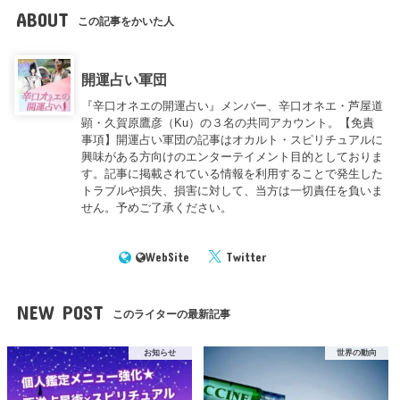
ABOUT
この記事をかいた人
開運占い軍団
『辛口オネエの開運占い』メンバー、辛口オネエ・芦屋道
顕・久賀原鷹彦（Ku）の３名の共同アカウント。【免責
事項】開運占い軍団の記事はオカルト・スピリチュアルに
興味がある方向けのエンターテイメント目的としておりま
す。記事に掲載されている情報を利用することで発生した
トラブルや損失、損害に対して、当方は一切責任を負いま
せん。予めご了承ください。
WebSite
Twitter
NEW POST
このライターの最新記事
お知らせ
世界の動向