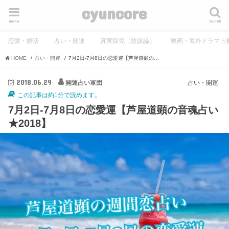
cyuncore
menu
search
恋愛・婚活
占い・開運
真実探究（陰謀論）
映画・海外ドラマ・
HOME
占い・開運
7月2日-7月8日の恋愛運【芦屋道顕の音魂占い★2018】
2018.06.29
開運占い軍団
占い・開運
この記事は約1分で読めます。
7月2日-7月8日の恋愛運【芦屋道顕の音魂占い
★2018】