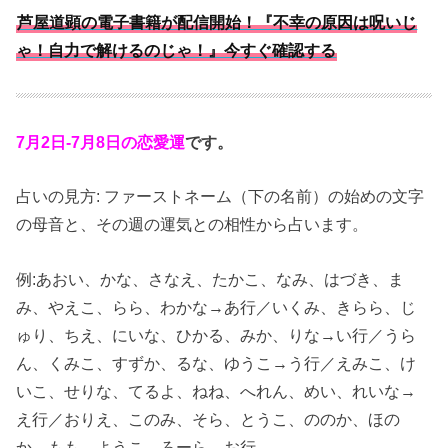
芦屋道顕の電子書籍が配信開始！『不幸の原因は呪いじ
ゃ！自力で解けるのじゃ！』今すぐ確認する
7月2日-7月8日の恋愛運
です。
占いの見方: ファーストネーム（下の名前）の始めの文字
の母音と、その週の運気との相性から占います。
例:あおい、かな、さなえ、たかこ、なみ、はづき、ま
み、やえこ、らら、わかな→あ行／いくみ、きらら、じ
ゅり、ちえ、にいな、ひかる、みか、りな→い行／うら
ん、くみこ、すずか、るな、ゆうこ→う行／えみこ、け
いこ、せりな、てるよ、ねね、へれん、めい、れいな→
え行／おりえ、このみ、そら、とうこ、ののか、ほの
か、もも、ようこ、ろーら→お行