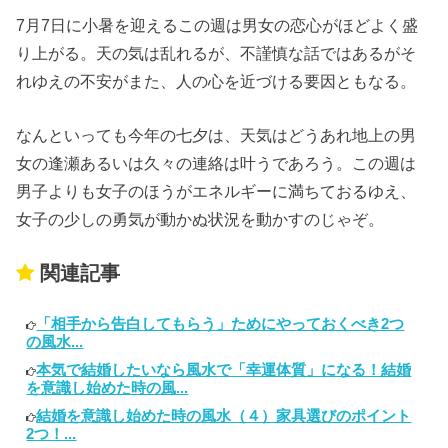
7月7日に小暑を迎えるこの週は男女の恋心がほどよく盛
り上がる。天の気は乱れるが、不謹慎な話ではあるがそ
れゆえの不安がまた、人の心を近づける要因ともなる。
なんといっても今年の七夕は、天気はどうあれ地上の男
女の逢瀬あるいは久々の連絡は叶うであろう。この週は
男子よりも女子のほうがエネルギーに満ちておるゆえ、
女子の少しの勇気が動かぬ状況を動かすのじゃぞ。
関連記事
「相手から告白してもらう」ためにやっておくべき2つ
の風水...
本気で結婚したいなら風水で「幸運体質」になる！結婚
を意識し始めた時の風...
結婚を意識し始めた時の風水（４）家具選びのポイント
2つ！...