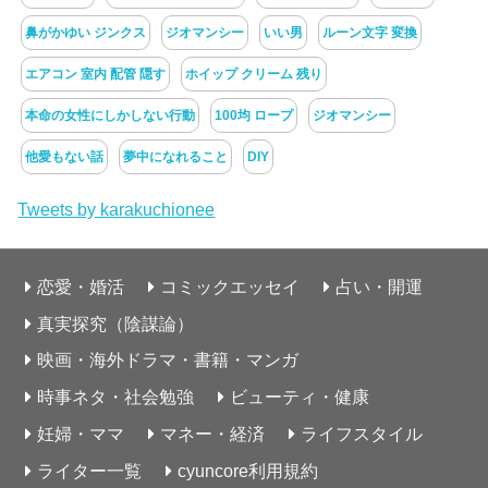
鼻がかゆい ジンクス
ジオマンシー
いい男
ルーン文字 変換
エアコン 室内 配管 隠す
ホイップ クリーム 残り
本命の女性にしかしない行動
100均 ロープ
ジオマンシー
他愛もない話
夢中になれること
DIY
Tweets by karakuchionee
恋愛・婚活
コミックエッセイ
占い・開運
真実探究（陰謀論）
映画・海外ドラマ・書籍・マンガ
時事ネタ・社会勉強
ビューティ・健康
妊婦・ママ
マネー・経済
ライフスタイル
ライター一覧
cyuncore利用規約