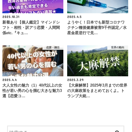
2025.10.31
2025.4.5
新着あり【個人鑑定】マインドシ
ようやく！日本でも新型コロナワ
フト・相性・訳アリ恋愛・人間関
クチン種後健康被害9千件認定／水
係etc.『キュ…
星金星逆行で見…
恋愛・婚活
世界の動向
2025.4.4
2025.3.29
大人女性の魅力（1）40代以上の女
【大麻解禁】2025年3月までの世界
性が若い男の心を掴む大きな魅力3
の大麻政策をまとめておくよ。ト
選【恋愛コ…
ランプ大統…