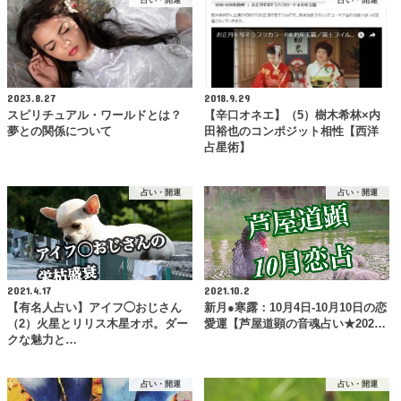
占い・開運
占い・開運
2023.8.27
2018.9.29
スピリチュアル・ワールドとは？
【辛口オネエ】（5）樹木希林×内
夢との関係について
田裕也のコンポジット相性【西洋
占星術】
占い・開運
占い・開運
2021.4.17
2021.10.2
【有名人占い】アイフ◯おじさん
新月●寒露：10月4日-10月10日の恋
（2）火星とリリス木星オポ。ダー
愛運【芦屋道顕の音魂占い★202…
クな魅力と…
占い・開運
占い・開運