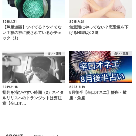
2018.1.31
2018.4.21
【芦屋道顕】ツイてる？ツイてな
無意識にやってない？恋愛運を下
い？福の神に愛されているかチェ
げるNG風水２選
ック（1）
占い・開運
占い・開運
2019.11.16
2023.8.14
批判を浴びやすい時期（2）ネイタ
8月後半【辛口オネエ】蟹座・蠍
ルリリスへのトランジットは要注
座・魚座
意【辛口オ…