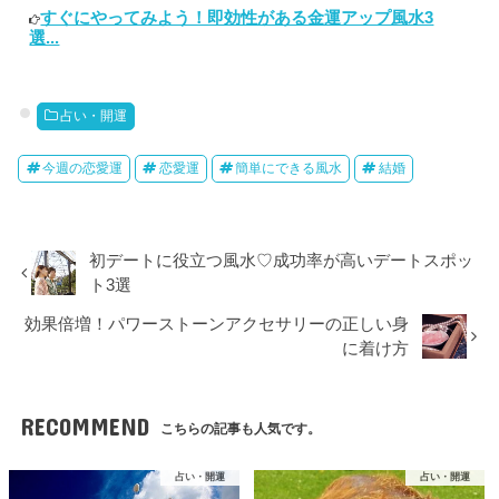
すぐにやってみよう！即効性がある金運アップ風水3
選...
占い・開運
今週の恋愛運
恋愛運
簡単にできる風水
結婚
初デートに役立つ風水♡成功率が高いデートスポッ
ト3選
効果倍増！パワーストーンアクセサリーの正しい身
に着け方
RECOMMEND
こちらの記事も人気です。
占い・開運
占い・開運