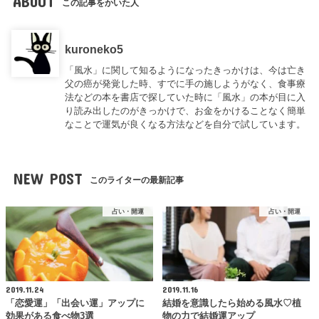
ABOUT
この記事をかいた人
kuroneko5
「風水」に関して知るようになったきっかけは、今は亡き
父の癌が発覚した時、すでに手の施しようがなく、食事療
法などの本を書店で探していた時に「風水」の本が目に入
り読み出したのがきっかけで、お金をかけることなく簡単
なことで運気が良くなる方法などを自分で試しています。
NEW POST
このライターの最新記事
占い・開運
占い・開運
2019.11.24
2019.11.16
「恋愛運」「出会い運」アップに
結婚を意識したら始める風水♡植
効果がある食べ物3選
物の力で結婚運アップ