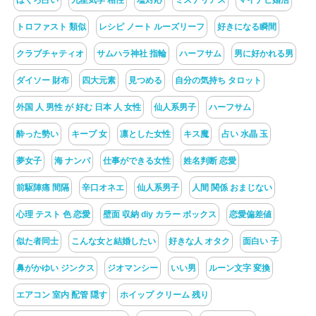
トロファスト 類似
レシピ ノート ルーズリーフ
好きになる瞬間
クラブチャティオ
サムハラ神社 指輪
ハーフサム
男に好かれる男
ダイソー 財布
四大元素
見つめる
自分の気持ち タロット
外国 人 男性 が 好む 日本 人 女性
仙人系男子
ハーフサム
酔った勢い
キープ 女
凛とした女性
キス魔
占い 水晶 玉
夢女子
海 ナンパ
仕事ができる女性
姓名判断 恋愛
前駆陣痛 間隔
辛口オネエ
仙人系男子
人間 関係 おまじない
心理 テスト 色 恋愛
壁面 収納 diy カラー ボックス
恋愛偏差値
似た者同士
こんな女と結婚したい
好きな人 オタク
面白い 子
鼻がかゆい ジンクス
ジオマンシー
いい男
ルーン文字 変換
エアコン 室内 配管 隠す
ホイップ クリーム 残り