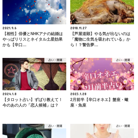
2021.9.6
2018.11.27
【相性】俳優とNHKアナの結婚は
【芦屋道顕】やる気が出ないのは
やっぱリリスとネイタル土星効果
「魔物に生気を吸われている」か
かも【辛口…
ら！？警告夢…
占い・開運
占い・開運
2024.1.8
2023.1.28
【タロット占い】ずばり教えて！
2月前半【辛口オネエ】蟹座・蠍
今のあの人の「恋人候補」は？
座・魚座
占い・開運
占い・開運