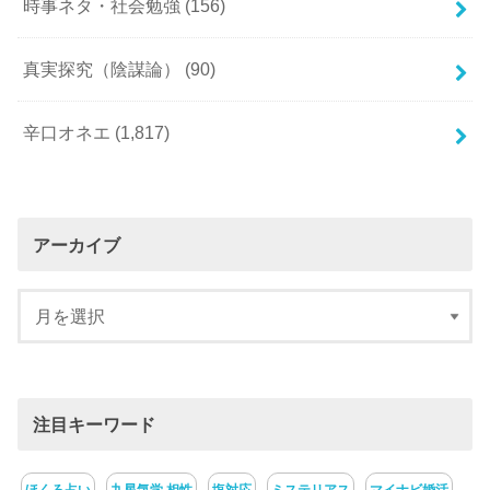
時事ネタ・社会勉強
(156)
真実探究（陰謀論）
(90)
辛口オネエ
(1,817)
アーカイブ
注目キーワード
ほくろ占い
九星気学 相性
塩対応
ミステリアス
マイナビ婚活