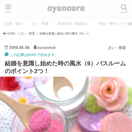
cyuncore
menu
search
恋愛・婚活
占い・開運
真実探究（陰謀論）
映画・海外ドラマ・
HOME
占い・開運
結婚を意識し始めた時の風水（6）バスルームのポイント2つ！
2018.06.06
kuroneko5
占い・開運
この記事は約4分で読めます。
結婚を意識し始めた時の風水（6）バスルーム
のポイント2つ！