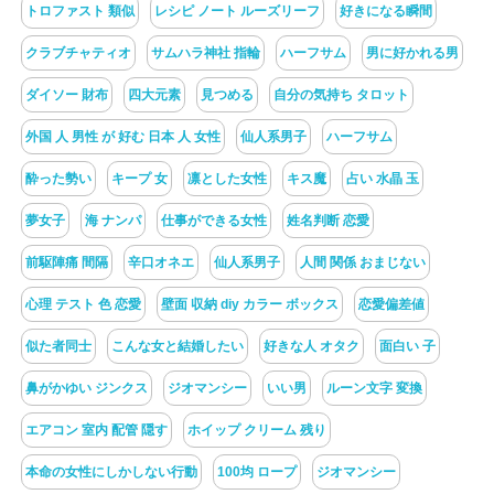
トロファスト 類似
レシピ ノート ルーズリーフ
好きになる瞬間
クラブチャティオ
サムハラ神社 指輪
ハーフサム
男に好かれる男
ダイソー 財布
四大元素
見つめる
自分の気持ち タロット
外国 人 男性 が 好む 日本 人 女性
仙人系男子
ハーフサム
酔った勢い
キープ 女
凛とした女性
キス魔
占い 水晶 玉
夢女子
海 ナンパ
仕事ができる女性
姓名判断 恋愛
前駆陣痛 間隔
辛口オネエ
仙人系男子
人間 関係 おまじない
心理 テスト 色 恋愛
壁面 収納 diy カラー ボックス
恋愛偏差値
似た者同士
こんな女と結婚したい
好きな人 オタク
面白い 子
鼻がかゆい ジンクス
ジオマンシー
いい男
ルーン文字 変換
エアコン 室内 配管 隠す
ホイップ クリーム 残り
本命の女性にしかしない行動
100均 ロープ
ジオマンシー