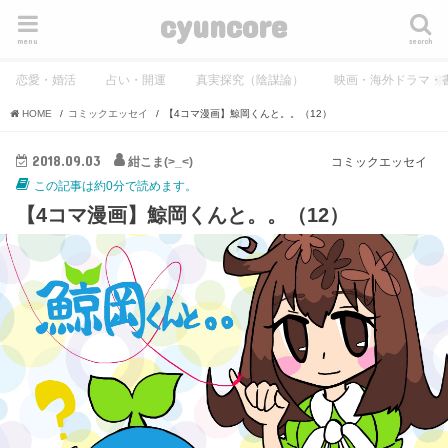
cyuncore
menu
search
恋愛・婚活
占い・開運
真実探究（陰謀論）
映画・海外ドラマ・
HOME
コミックエッセイ
【4コマ漫画】鯨岡くんと。。（12）
2018.09.03
紺こま(>_<)
コミックエッセイ
この記事は約0分で読めます。
【4コマ漫画】鯨岡くんと。。（12）