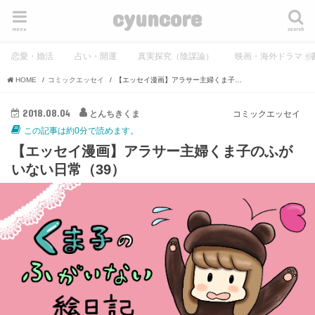
cyuncore
menu
search
恋愛・婚活
占い・開運
真実探究（陰謀論）
映画・海外ドラマ・
HOME
コミックエッセイ
【エッセイ漫画】アラサー主婦くま子のふがいない日常（39）
2018.08.04
とんちきくま
コミックエッセイ
この記事は約0分で読めます。
【エッセイ漫画】アラサー主婦くま子のふが
いない日常（39）