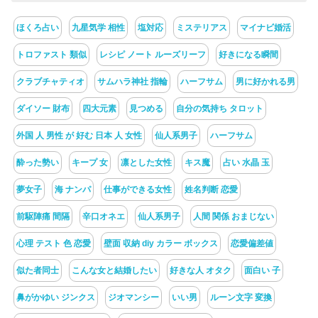
ほくろ占い
九星気学 相性
塩対応
ミステリアス
マイナビ婚活
トロファスト 類似
レシピ ノート ルーズリーフ
好きになる瞬間
クラブチャティオ
サムハラ神社 指輪
ハーフサム
男に好かれる男
ダイソー 財布
四大元素
見つめる
自分の気持ち タロット
外国 人 男性 が 好む 日本 人 女性
仙人系男子
ハーフサム
酔った勢い
キープ 女
凛とした女性
キス魔
占い 水晶 玉
夢女子
海 ナンパ
仕事ができる女性
姓名判断 恋愛
前駆陣痛 間隔
辛口オネエ
仙人系男子
人間 関係 おまじない
心理 テスト 色 恋愛
壁面 収納 diy カラー ボックス
恋愛偏差値
似た者同士
こんな女と結婚したい
好きな人 オタク
面白い 子
鼻がかゆい ジンクス
ジオマンシー
いい男
ルーン文字 変換