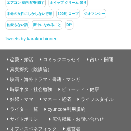
エアコン 室内 配管 隠す
ホイップ クリーム 残り
本命の女性にしかしない行動
100均 ロープ
ジオマンシー
他愛もない話
夢中になれること
DIY
Tweets by karakuchionee
恋愛・婚活
コミックエッセイ
占い・開運
真実探究（陰謀論）
映画・海外ドラマ・書籍・マンガ
時事ネタ・社会勉強
ビューティ・健康
妊婦・ママ
マネー・経済
ライフスタイル
ライター一覧
cyuncore利用規約
サイトポリシー
広告掲載・お問い合わせ
オフィスベネフィック
運営者