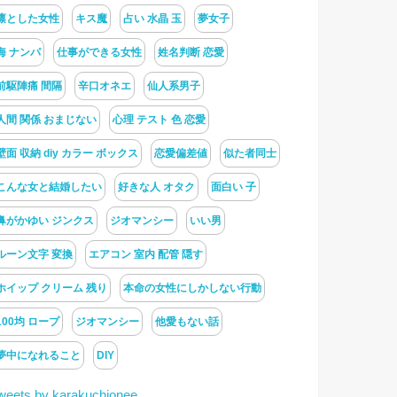
凛とした女性
キス魔
占い 水晶 玉
夢女子
海 ナンパ
仕事ができる女性
姓名判断 恋愛
前駆陣痛 間隔
辛口オネエ
仙人系男子
人間 関係 おまじない
心理 テスト 色 恋愛
壁面 収納 diy カラー ボックス
恋愛偏差値
似た者同士
こんな女と結婚したい
好きな人 オタク
面白い 子
鼻がかゆい ジンクス
ジオマンシー
いい男
ルーン文字 変換
エアコン 室内 配管 隠す
ホイップ クリーム 残り
本命の女性にしかしない行動
100均 ロープ
ジオマンシー
他愛もない話
夢中になれること
DIY
weets by karakuchionee