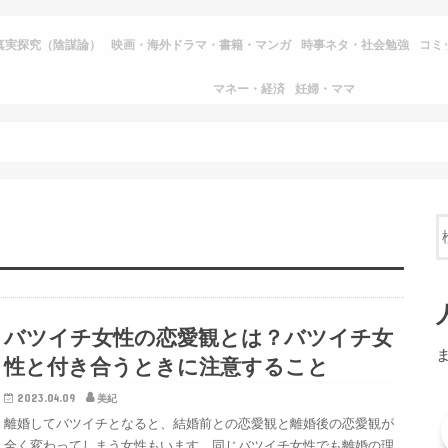
真実探究（陰謀論）
映画・海外ドラマ・書籍・マンガ
時事ネタ・社会勉強
コミ
マネー・経済
妊婦・ママ
バツイチ女性の恋愛観とは？バツイチ女
性と付き合うときに注意すること
2023.04.09
美紀
離婚してバツイチとなると、結婚前との恋愛観と離婚後の恋愛観が
全く変わってしまう女性もいます。同じバツイチ女性でも離婚の理