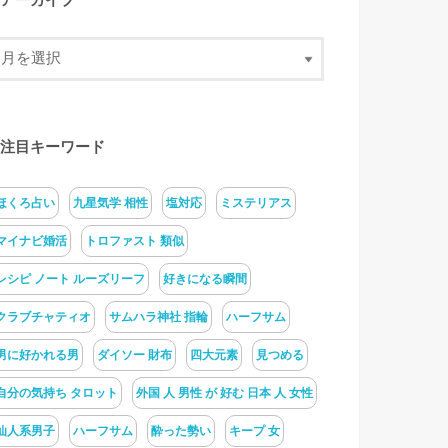
アーカイブ
注目キーワード
ほくろ占い
九星気学 相性
塩対応
ミステリアス
マイナビ婚活
トロファスト 類似
レシピ ノート ルーズリーフ
好きになる瞬間
クラブチャティオ
サムハラ神社 指輪
ハーフサム
男に好かれる男
ダイソー 財布
四大元素
見つめる
自分の気持ち タロット
外国 人 男性 が 好む 日本 人 女性
仙人系男子
ハーフサム
酔った勢い
キープ 女