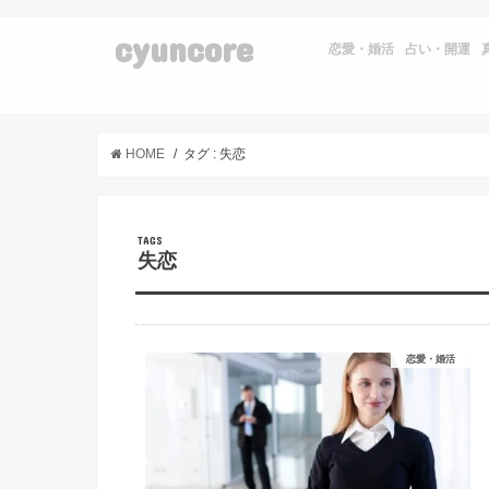
cyuncore
恋愛・婚活
占い・開運
HOME
タグ : 失恋
失恋
恋愛・婚活