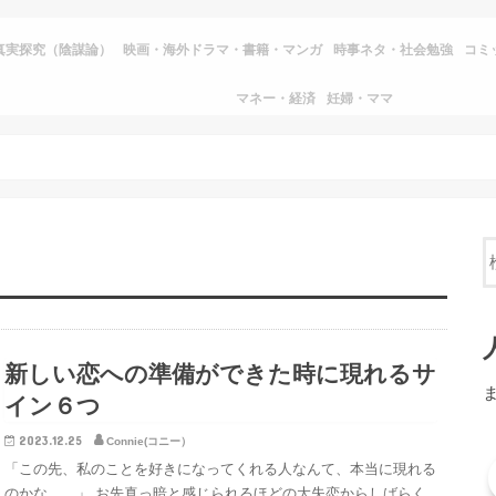
真実探究（陰謀論）
映画・海外ドラマ・書籍・マンガ
時事ネタ・社会勉強
コミ
マネー・経済
妊婦・ママ
新しい恋への準備ができた時に現れるサ
イン６つ
2023.12.25
Connie(コニー）
「この先、私のことを好きになってくれる人なんて、本当に現れる
のかな……」 お先真っ暗と感じられるほどの大失恋からしばらく