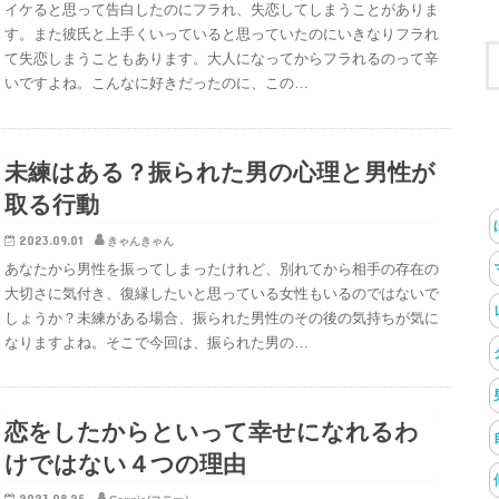
イケると思って告白したのにフラれ、失恋してしまうことがありま
す。また彼氏と上手くいっていると思っていたのにいきなりフラれ
て失恋しまうこともあります。大人になってからフラれるのって辛
いですよね。こんなに好きだったのに、この…
未練はある？振られた男の心理と男性が
取る行動
2023.09.01
きゃんきゃん
あなたから男性を振ってしまったけれど、別れてから相手の存在の
大切さに気付き、復縁したいと思っている女性もいるのではないで
しょうか？未練がある場合、振られた男性のその後の気持ちが気に
なりますよね。そこで今回は、振られた男の…
恋をしたからといって幸せになれるわ
けではない４つの理由
2023.08.25