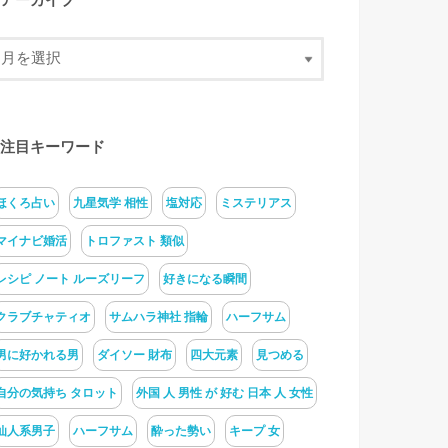
アーカイブ
注目キーワード
ほくろ占い
九星気学 相性
塩対応
ミステリアス
マイナビ婚活
トロファスト 類似
レシピ ノート ルーズリーフ
好きになる瞬間
クラブチャティオ
サムハラ神社 指輪
ハーフサム
男に好かれる男
ダイソー 財布
四大元素
見つめる
自分の気持ち タロット
外国 人 男性 が 好む 日本 人 女性
仙人系男子
ハーフサム
酔った勢い
キープ 女