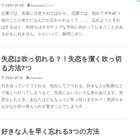
2023.07.20
Connie(コニー）
仕事では、先輩に注意されてばかり。 恋愛では、別れて半年経つ
彼のことが未だになんだか忘れられなくて……。 忘れようとすれ
ばするほど、気持ちはネガティブな方向に向かってしまうことがあ
るかもしれません。かといって、無理にポジ…
失恋は吹っ切れる？！失恋を潔く吹っ切
る方法7つ
2023.07.10
momoko
付き合っていてフラれる、告白してフラれる、好きな人が転勤など
で遠くへ行ってしまうなど、失恋にもいろいろな形があります。失
恋をしたとき、あなたはどんなふうに吹っ切りますか？！気持ちを
なかなか切り替えられず塞ぎこんでしまう方…
好きな人を早く忘れる3つの方法