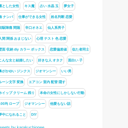
凛とした女性
キス魔
占い 水晶 玉
夢女子
海 ナンパ
仕事ができる女性
姓名判断 恋愛
前駆陣痛 間隔
辛口オネエ
仙人系男子
人間 関係 おまじない
心理 テスト 色 恋愛
壁面 収納 diy カラー ボックス
恋愛偏差値
似た者同士
こんな女と結婚したい
好きな人 オタク
面白い 子
鼻がかゆい ジンクス
ジオマンシー
いい男
ルーン文字 変換
エアコン 室内 配管 隠す
ホイップ クリーム 残り
本命の女性にしかしない行動
100均 ロープ
ジオマンシー
他愛もない話
夢中になれること
DIY
weets by karakuchionee