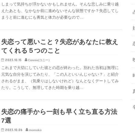
しまって気持ちが浮かないかもしれません。そんな悲しみに乗り越
えたあとも、なかなか前に進めないそんな状態ですか？失恋してし
まうと前に進むにも勇気と体力が必要なので…
失恋って悪いこと？失恋があなたに教え
てくれる５つのこと
2023.10.15
Connie(コニー）
これまで大切にしていた彼との恋が終わった。別れた当初は無理に
元気な自分を演じてみたり、「この人といいんじゃない？」と紹介
されるがまま、（気乗りはしないけれど）なんとなくデートしてみ
たり。こうして、無理してきた時期を乗り越…
失恋の痛手から一刻も早く立ち直る方法
7選
2023.10.06
momoko