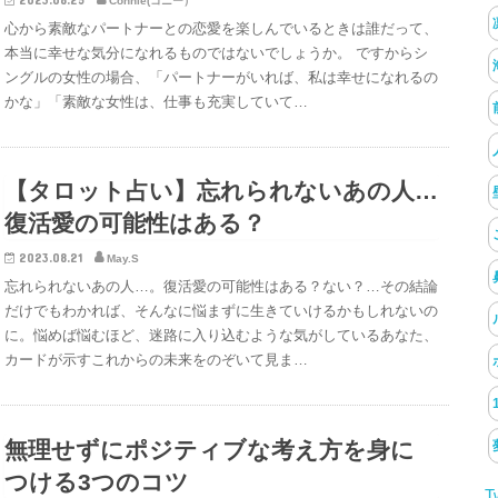
Connie(コニー）
心から素敵なパートナーとの恋愛を楽しんでいるときは誰だって、
本当に幸せな気分になれるものではないでしょうか。 ですからシ
ングルの女性の場合、「パートナーがいれば、私は幸せになれるの
かな」「素敵な女性は、仕事も充実していて…
【タロット占い】忘れられないあの人…
復活愛の可能性はある？
2023.08.21
May.S
忘れられないあの人…。復活愛の可能性はある？ない？…その結論
だけでもわかれば、そんなに悩まずに生きていけるかもしれないの
に。悩めば悩むほど、迷路に入り込むような気がしているあなた、
カードが示すこれからの未来をのぞいて見ま…
無理せずにポジティブな考え方を身に
つける3つのコツ
T