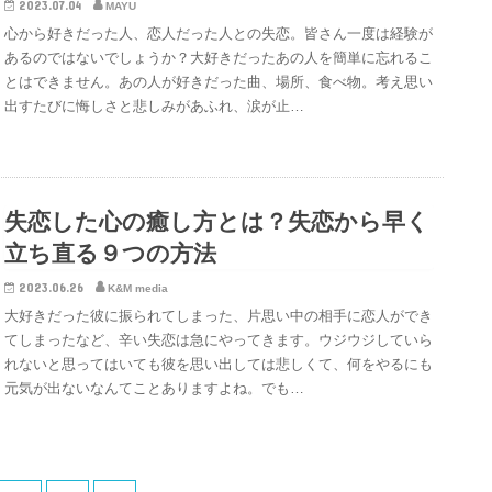
2023.07.04
MAYU
心から好きだった人、恋人だった人との失恋。皆さん一度は経験が
あるのではないでしょうか？大好きだったあの人を簡単に忘れるこ
とはできません。あの人が好きだった曲、場所、食べ物。考え思い
出すたびに悔しさと悲しみがあふれ、涙が止…
失恋した心の癒し方とは？失恋から早く
立ち直る９つの方法
2023.06.26
K&M media
大好きだった彼に振られてしまった、片思い中の相手に恋人ができ
てしまったなど、辛い失恋は急にやってきます。ウジウジしていら
れないと思ってはいても彼を思い出しては悲しくて、何をやるにも
元気が出ないなんてことありますよね。でも…