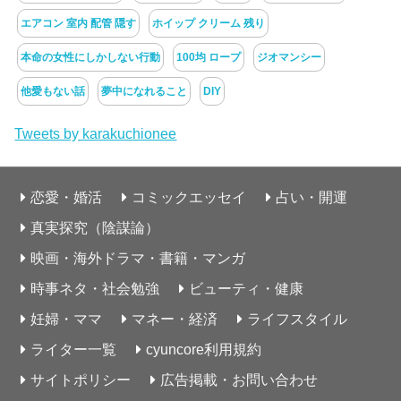
エアコン 室内 配管 隠す
ホイップ クリーム 残り
本命の女性にしかしない行動
100均 ロープ
ジオマンシー
他愛もない話
夢中になれること
DIY
Tweets by karakuchionee
恋愛・婚活
コミックエッセイ
占い・開運
真実探究（陰謀論）
映画・海外ドラマ・書籍・マンガ
時事ネタ・社会勉強
ビューティ・健康
妊婦・ママ
マネー・経済
ライフスタイル
ライター一覧
cyuncore利用規約
サイトポリシー
広告掲載・お問い合わせ