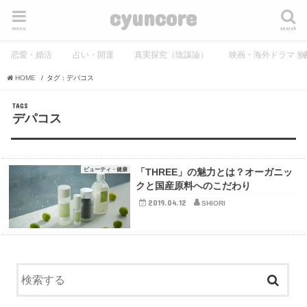
cyuncore
menu
search
恋愛・婚活
占い・開運
真実探究（陰謀論）
映画・海外ドラマ・
HOME
タグ : デパコス
デパコス
ビューティ・健康
「THREE」の魅力とは？オーガニッ
クと国産原料へのこだわり
2019.04.12
SHIORI