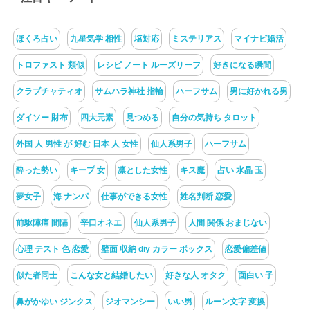
ほくろ占い
九星気学 相性
塩対応
ミステリアス
マイナビ婚活
トロファスト 類似
レシピ ノート ルーズリーフ
好きになる瞬間
クラブチャティオ
サムハラ神社 指輪
ハーフサム
男に好かれる男
ダイソー 財布
四大元素
見つめる
自分の気持ち タロット
外国 人 男性 が 好む 日本 人 女性
仙人系男子
ハーフサム
酔った勢い
キープ 女
凛とした女性
キス魔
占い 水晶 玉
夢女子
海 ナンパ
仕事ができる女性
姓名判断 恋愛
前駆陣痛 間隔
辛口オネエ
仙人系男子
人間 関係 おまじない
心理 テスト 色 恋愛
壁面 収納 diy カラー ボックス
恋愛偏差値
似た者同士
こんな女と結婚したい
好きな人 オタク
面白い 子
鼻がかゆい ジンクス
ジオマンシー
いい男
ルーン文字 変換