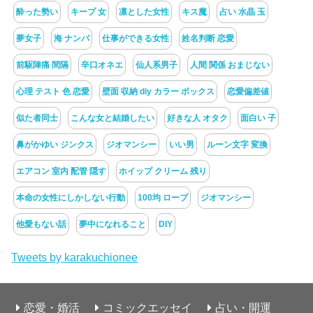
酔った勢い
キープ 女
凛とした女性
キス魔
占い 水晶 玉
夢女子
海 ナンパ
仕事ができる女性
姓名判断 恋愛
前駆陣痛 間隔
辛口オネエ
仙人系男子
人間 関係 おまじない
心理 テスト 色 恋愛
壁面 収納 diy カラー ボックス
恋愛偏差値
似た者同士
こんな女と結婚したい
好きな人 オタク
面白い 子
鼻がかゆい ジンクス
ジオマンシー
いい男
ルーン文字 変換
エアコン 室内 配管 隠す
ホイップ クリーム 残り
本命の女性にしかしない行動
100均 ロープ
ジオマンシー
他愛もない話
夢中になれること
DIY
Tweets by karakuchionee
恋愛・婚活
コミックエッセイ
占い・開運