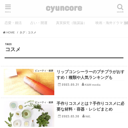
cyuncore
menu
search
恋愛・婚活
占い・開運
真実探究（陰謀論）
映画・海外ドラマ・
HOME
タグ : コスメ
コスメ
ビューティ・健康
リップコンシーラーのプチプラがおす
すめ！種類や人気ランキングも
2023.05.31
K&M media
ビューティ・健康
手作りコスメとは？手作りコスメに必
要な材料・容器・レシピまとめ
2023.03.30
NiE.