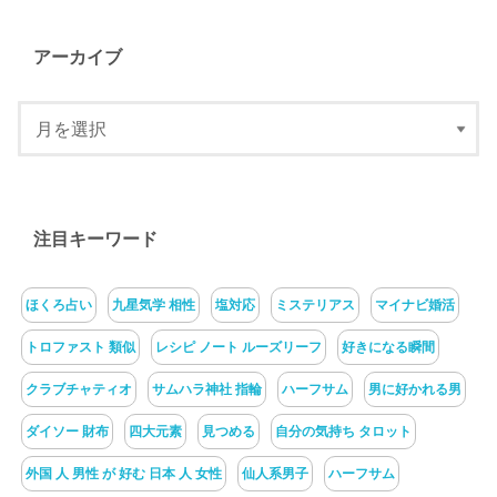
アーカイブ
注目キーワード
ほくろ占い
九星気学 相性
塩対応
ミステリアス
マイナビ婚活
トロファスト 類似
レシピ ノート ルーズリーフ
好きになる瞬間
クラブチャティオ
サムハラ神社 指輪
ハーフサム
男に好かれる男
ダイソー 財布
四大元素
見つめる
自分の気持ち タロット
外国 人 男性 が 好む 日本 人 女性
仙人系男子
ハーフサム