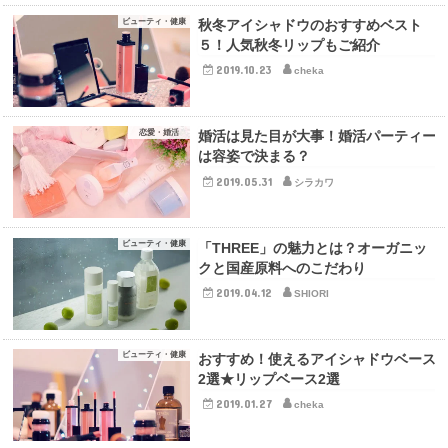
ビューティ・健康
秋冬アイシャドウのおすすめベスト
５！人気秋冬リップもご紹介
2019.10.23
cheka
恋愛・婚活
婚活は見た目が大事！婚活パーティー
は容姿で決まる？
2019.05.31
シラカワ
ビューティ・健康
「THREE」の魅力とは？オーガニッ
クと国産原料へのこだわり
2019.04.12
SHIORI
ビューティ・健康
おすすめ！使えるアイシャドウベース
2選★リップベース2選
2019.01.27
cheka