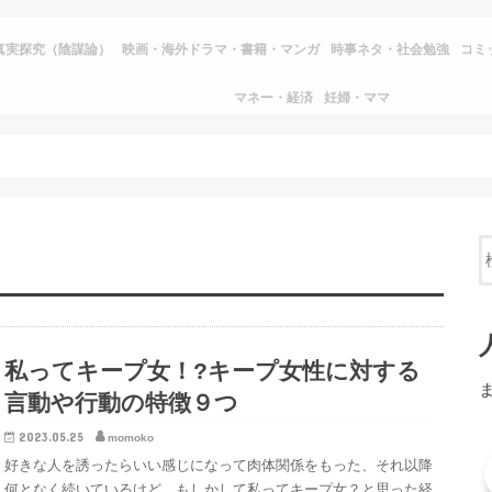
真実探究（陰謀論）
映画・海外ドラマ・書籍・マンガ
時事ネタ・社会勉強
コミ
マネー・経済
妊婦・ママ
私ってキープ女！?キープ女性に対する
言動や行動の特徴９つ
2023.05.25
momoko
好きな人を誘ったらいい感じになって肉体関係をもった、それ以降
何となく続いているけど、もしかして私ってキープ女？と思った経