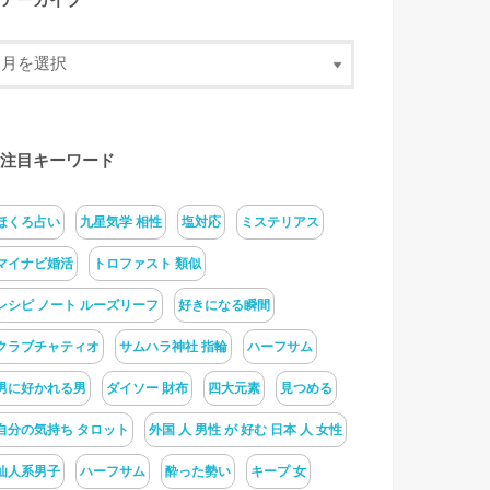
アーカイブ
注目キーワード
ほくろ占い
九星気学 相性
塩対応
ミステリアス
マイナビ婚活
トロファスト 類似
レシピ ノート ルーズリーフ
好きになる瞬間
クラブチャティオ
サムハラ神社 指輪
ハーフサム
男に好かれる男
ダイソー 財布
四大元素
見つめる
自分の気持ち タロット
外国 人 男性 が 好む 日本 人 女性
仙人系男子
ハーフサム
酔った勢い
キープ 女