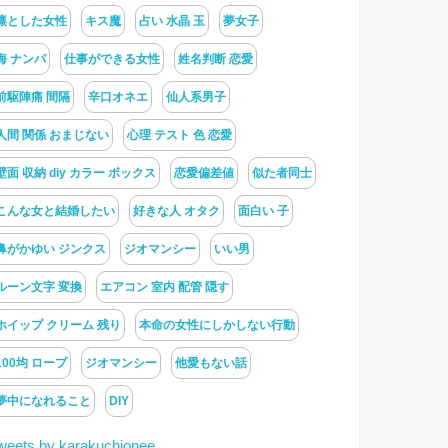
凛とした女性
キス魔
占い 水晶 玉
夢女子
海 ナンパ
仕事ができる女性
姓名判断 恋愛
前駆陣痛 間隔
辛口オネエ
仙人系男子
人間 関係 おまじない
心理 テスト 色 恋愛
壁面 収納 diy カラー ボックス
恋愛偏差値
似た者同士
こんな女と結婚したい
好きな人 オタク
面白い 子
鼻がかゆい ジンクス
ジオマンシー
いい男
ルーン文字 変換
エアコン 室内 配管 隠す
ホイップ クリーム 残り
本命の女性にしかしない行動
100均 ロープ
ジオマンシー
他愛もない話
夢中になれること
DIY
weets by karakuchionee