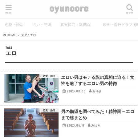
cyuncore
menu
search
恋愛・婚活
占い・開運
真実探究（陰謀論）
映画・海外ドラマ・
HOME
タグ : エロ
エロ
恋愛・婚活
エロい男はモテる説の真相に迫る！女
性を魅了するエロい男の特徴
2023.08.05
みゆき
恋愛・婚活
男の願望を調べてみた！精神面～エロ
まで総まとめ
2023.06.17
みゆき