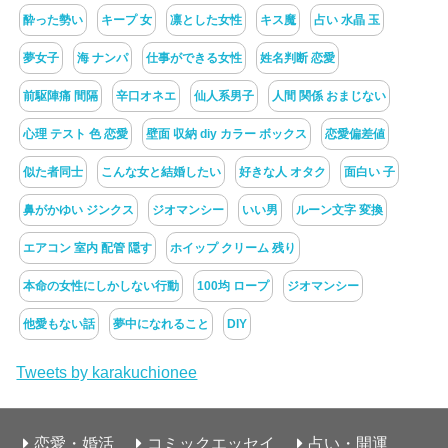
酔った勢い
キープ 女
凛とした女性
キス魔
占い 水晶 玉
夢女子
海 ナンパ
仕事ができる女性
姓名判断 恋愛
前駆陣痛 間隔
辛口オネエ
仙人系男子
人間 関係 おまじない
心理 テスト 色 恋愛
壁面 収納 diy カラー ボックス
恋愛偏差値
似た者同士
こんな女と結婚したい
好きな人 オタク
面白い 子
鼻がかゆい ジンクス
ジオマンシー
いい男
ルーン文字 変換
エアコン 室内 配管 隠す
ホイップ クリーム 残り
本命の女性にしかしない行動
100均 ロープ
ジオマンシー
他愛もない話
夢中になれること
DIY
Tweets by karakuchionee
恋愛・婚活
コミックエッセイ
占い・開運