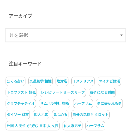
アーカイブ
注目キーワード
ほくろ占い
九星気学 相性
塩対応
ミステリアス
マイナビ婚活
トロファスト 類似
レシピ ノート ルーズリーフ
好きになる瞬間
クラブチャティオ
サムハラ神社 指輪
ハーフサム
男に好かれる男
ダイソー 財布
四大元素
見つめる
自分の気持ち タロット
外国 人 男性 が 好む 日本 人 女性
仙人系男子
ハーフサム