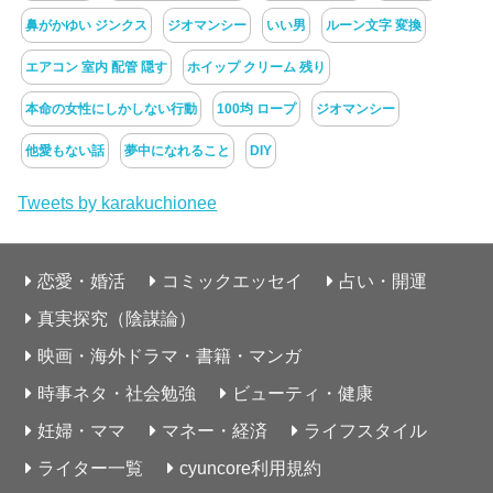
鼻がかゆい ジンクス
ジオマンシー
いい男
ルーン文字 変換
エアコン 室内 配管 隠す
ホイップ クリーム 残り
本命の女性にしかしない行動
100均 ロープ
ジオマンシー
他愛もない話
夢中になれること
DIY
Tweets by karakuchionee
恋愛・婚活
コミックエッセイ
占い・開運
真実探究（陰謀論）
映画・海外ドラマ・書籍・マンガ
時事ネタ・社会勉強
ビューティ・健康
妊婦・ママ
マネー・経済
ライフスタイル
ライター一覧
cyuncore利用規約