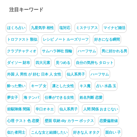
注目キーワード
ほくろ占い
九星気学 相性
塩対応
ミステリアス
マイナビ婚活
トロファスト 類似
レシピ ノート ルーズリーフ
好きになる瞬間
クラブチャティオ
サムハラ神社 指輪
ハーフサム
男に好かれる男
ダイソー 財布
四大元素
見つめる
自分の気持ち タロット
外国 人 男性 が 好む 日本 人 女性
仙人系男子
ハーフサム
酔った勢い
キープ 女
凛とした女性
キス魔
占い 水晶 玉
夢女子
海 ナンパ
仕事ができる女性
姓名判断 恋愛
前駆陣痛 間隔
辛口オネエ
仙人系男子
人間 関係 おまじない
心理 テスト 色 恋愛
壁面 収納 diy カラー ボックス
恋愛偏差値
似た者同士
こんな女と結婚したい
好きな人 オタク
面白い 子