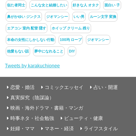
似た者同士
こんな女と結婚したい
好きな人 オタク
面白い 子
鼻がかゆい ジンクス
ジオマンシー
いい男
ルーン文字 変換
エアコン 室内 配管 隠す
ホイップ クリーム 残り
本命の女性にしかしない行動
100均 ロープ
ジオマンシー
他愛もない話
夢中になれること
DIY
Tweets by karakuchionee
恋愛・婚活
コミックエッセイ
占い・開運
真実探究（陰謀論）
映画・海外ドラマ・書籍・マンガ
時事ネタ・社会勉強
ビューティ・健康
妊婦・ママ
マネー・経済
ライフスタイル