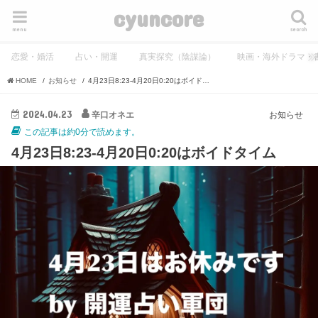
cyuncore
menu
search
恋愛・婚活
占い・開運
真実探究（陰謀論）
映画・海外ドラマ・
HOME
お知らせ
4月23日8:23-4月20日0:20はボイドタイム
2024.04.23
辛口オネエ
お知らせ
この記事は約0分で読めます。
4月23日8:23-4月20日0:20はボイドタイム