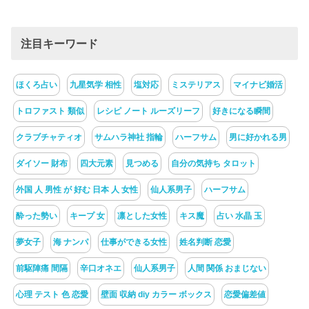
注目キーワード
ほくろ占い
九星気学 相性
塩対応
ミステリアス
マイナビ婚活
トロファスト 類似
レシピ ノート ルーズリーフ
好きになる瞬間
クラブチャティオ
サムハラ神社 指輪
ハーフサム
男に好かれる男
ダイソー 財布
四大元素
見つめる
自分の気持ち タロット
外国 人 男性 が 好む 日本 人 女性
仙人系男子
ハーフサム
酔った勢い
キープ 女
凛とした女性
キス魔
占い 水晶 玉
夢女子
海 ナンパ
仕事ができる女性
姓名判断 恋愛
前駆陣痛 間隔
辛口オネエ
仙人系男子
人間 関係 おまじない
心理 テスト 色 恋愛
壁面 収納 diy カラー ボックス
恋愛偏差値