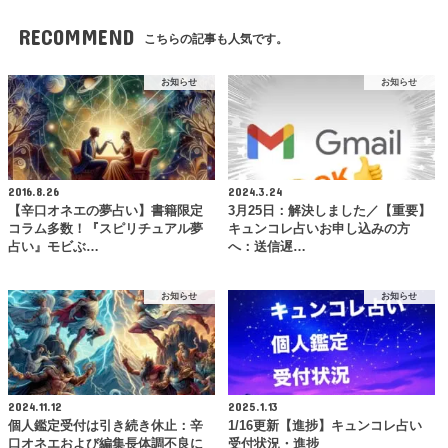
RECOMMEND
こちらの記事も人気です。
お知らせ
お知らせ
2016.8.26
2024.3.24
【辛口オネエの夢占い】書籍限定
3月25日：解決しました／【重要】
コラム多数！『スピリチュアル夢
キュンコレ占いお申し込みの方
占い』モビぶ…
へ：送信遅…
お知らせ
お知らせ
2024.11.12
2025.1.13
個人鑑定受付は引き続き休止：辛
1/16更新【進捗】キュンコレ占い
口オネエおよび編集長体調不良に
受付状況・進捗