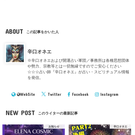
ABOUT
この記事をかいた人
辛口オネエ
※辛口オネエおよび開運占い軍団／事務所は各種思想団体
や勢力、宗教等とは一切無縁ですのでご安心ください
☆☆☆占い師『辛口オネエ』が占い・スピリチュアル情報
を発信。
WebSite
Twitter
Facebook
Instagram
NEW POST
このライターの最新記事
お知らせ
辛口オネエ