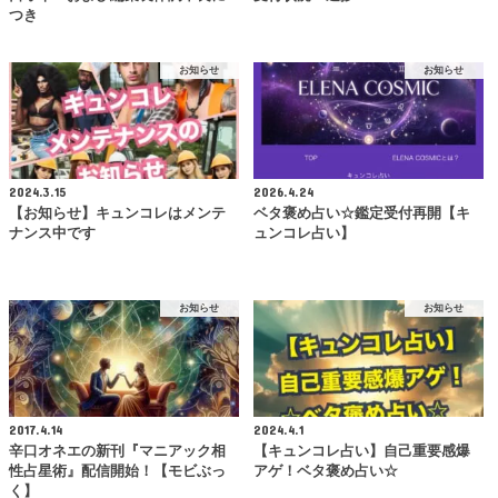
つき
お知らせ
お知らせ
2024.3.15
2026.4.24
【お知らせ】キュンコレはメンテ
ベタ褒め占い☆鑑定受付再開【キ
ナンス中です
ュンコレ占い】
お知らせ
お知らせ
2017.4.14
2024.4.1
辛口オネエの新刊『マニアック相
【キュンコレ占い】自己重要感爆
性占星術』配信開始！【モビぶっ
アゲ！ベタ褒め占い☆
く】