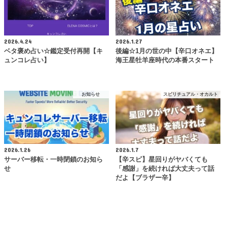
2026.4.24
2026.1.27
ベタ褒め占い☆鑑定受付再開【キ
後編☆1月の世の中【辛口オネエ】
ュンコレ占い】
海王星牡羊座時代の本番スタート
お知らせ
スピリチュアル・オカルト
2026.1.26
2026.1.7
サーバー移転・一時閉鎖のお知ら
【辛スピ】星回りがヤバくても
せ
「感謝」を続ければ大丈夫って話
だよ【ブラザー辛】