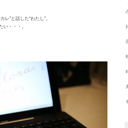
カレ”と話した“わたし”。
たい・・・。