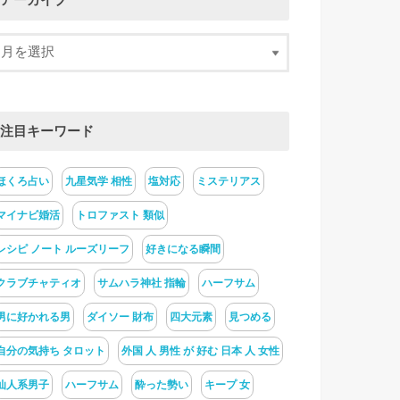
アーカイブ
注目キーワード
ほくろ占い
九星気学 相性
塩対応
ミステリアス
マイナビ婚活
トロファスト 類似
レシピ ノート ルーズリーフ
好きになる瞬間
クラブチャティオ
サムハラ神社 指輪
ハーフサム
男に好かれる男
ダイソー 財布
四大元素
見つめる
自分の気持ち タロット
外国 人 男性 が 好む 日本 人 女性
仙人系男子
ハーフサム
酔った勢い
キープ 女