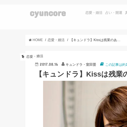
cyuncore
恋愛・婚活
占い・開運
HOME
恋愛・婚活
【キュンドラ】Kissは残業のあとで ～同期のカレ～ #002
恋愛・婚活
2017.08.16
キュンドラ・室田晋
この記事は約
【キュンドラ】Kissは残業の