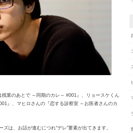
は残業のあとで ～同期のカレ～ #001』、リョースケくん
001』、マヒロさんの『恋する診察室 ～お医者さんのカ
ーズは、お話が進むにつれ“デレ”要素が出てきます。