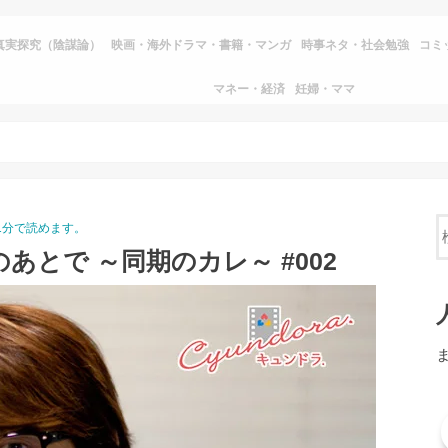
真実探究（陰謀論）
映画・海外ドラマ・書籍・マンガ
時事ネタ・社会勉強
コミ
マネー・経済
妊婦・ママ
1分で読めます。
あとで ～同期のカレ～ #002