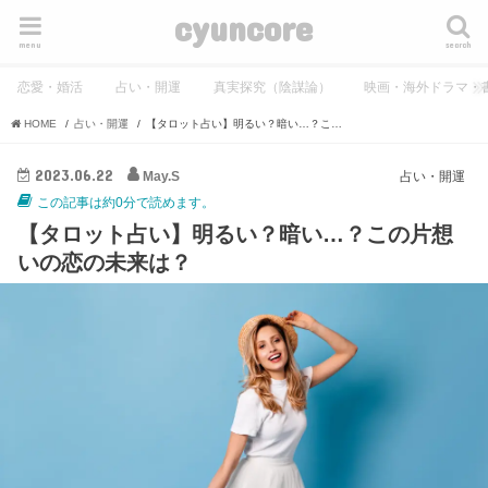
cyuncore
menu
search
恋愛・婚活
占い・開運
真実探究（陰謀論）
映画・海外ドラマ・
HOME
占い・開運
【タロット占い】明るい？暗い…？この片想いの恋の未来は？
2023.06.22
May.S
占い・開運
この記事は約0分で読めます。
【タロット占い】明るい？暗い…？この片想
いの恋の未来は？