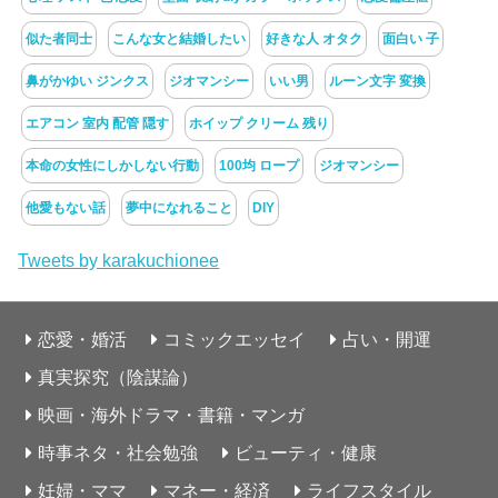
似た者同士
こんな女と結婚したい
好きな人 オタク
面白い 子
鼻がかゆい ジンクス
ジオマンシー
いい男
ルーン文字 変換
エアコン 室内 配管 隠す
ホイップ クリーム 残り
本命の女性にしかしない行動
100均 ロープ
ジオマンシー
他愛もない話
夢中になれること
DIY
Tweets by karakuchionee
恋愛・婚活
コミックエッセイ
占い・開運
真実探究（陰謀論）
映画・海外ドラマ・書籍・マンガ
時事ネタ・社会勉強
ビューティ・健康
妊婦・ママ
マネー・経済
ライフスタイル