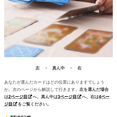
左 ・ 真ん中 ・ 右
あなたが選んだカードはどの位置にありますでしょう
か。次のページから解説して行きます。
左を選んだ場合
は
2ページ目
へ、真ん中は
3ページ目
へ、右は
4ペー
ジ目
をご覧ください。