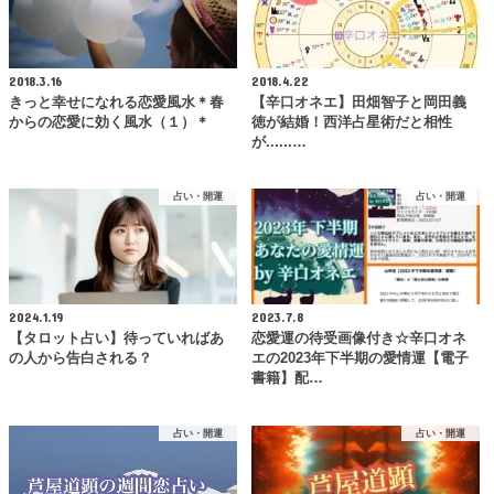
2018.3.16
2018.4.22
きっと幸せになれる恋愛風水＊春
【辛口オネエ】田畑智子と岡田義
からの恋愛に効く風水（１）＊
徳が結婚！西洋占星術だと相性
が......…
占い・開運
占い・開運
2024.1.19
2023.7.8
【タロット占い】待っていればあ
恋愛運の待受画像付き☆辛口オネ
の人から告白される？
エの2023年下半期の愛情運【電子
書籍】配…
占い・開運
占い・開運