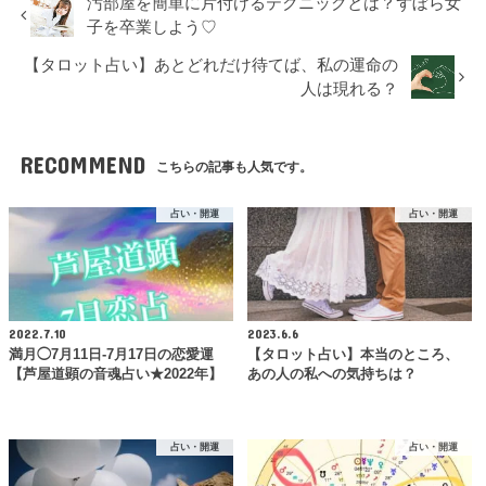
汚部屋を簡単に片付けるテクニックとは？ずぼら女
子を卒業しよう♡
【タロット占い】あとどれだけ待てば、私の運命の
人は現れる？
RECOMMEND
こちらの記事も人気です。
占い・開運
占い・開運
2022.7.10
2023.6.6
満月◯7月11日-7月17日の恋愛運
【タロット占い】本当のところ、
【芦屋道顕の音魂占い★2022年】
あの人の私への気持ちは？
占い・開運
占い・開運