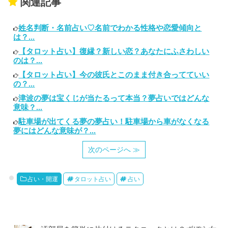
関連記事
姓名判断・名前占い♡名前でわかる性格や恋愛傾向と
は？...
【タロット占い】復縁？新しい恋？あなたにふさわしい
のは？...
【タロット占い】今の彼氏とこのまま付き合ってていい
の？...
津波の夢は宝くじが当たるって本当？夢占いではどんな
意味？...
駐車場が出てくる夢の夢占い！駐車場から車がなくなる
夢にはどんな意味が？...
次のページへ ≫
占い・開運
タロット占い
占い