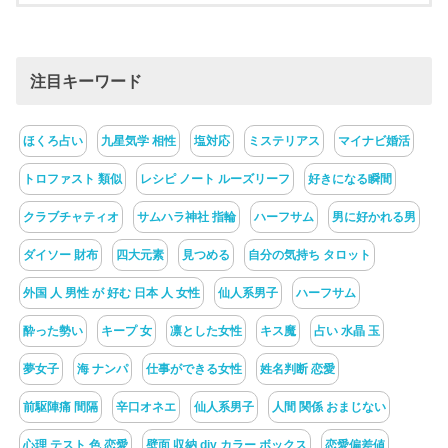
注目キーワード
ほくろ占い
九星気学 相性
塩対応
ミステリアス
マイナビ婚活
トロファスト 類似
レシピ ノート ルーズリーフ
好きになる瞬間
クラブチャティオ
サムハラ神社 指輪
ハーフサム
男に好かれる男
ダイソー 財布
四大元素
見つめる
自分の気持ち タロット
外国 人 男性 が 好む 日本 人 女性
仙人系男子
ハーフサム
酔った勢い
キープ 女
凛とした女性
キス魔
占い 水晶 玉
夢女子
海 ナンパ
仕事ができる女性
姓名判断 恋愛
前駆陣痛 間隔
辛口オネエ
仙人系男子
人間 関係 おまじない
心理 テスト 色 恋愛
壁面 収納 diy カラー ボックス
恋愛偏差値