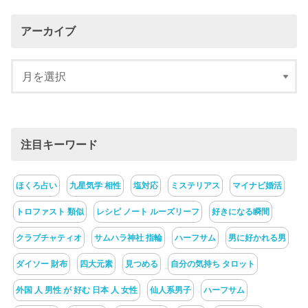
アーカイブ
注目キーワード
ほくろ占い
九星気学 相性
塩対応
ミステリアス
マイナビ婚活
トロファスト 類似
レシピ ノート ルーズリーフ
好きになる瞬間
クラブチャティオ
サムハラ神社 指輪
ハーフサム
男に好かれる男
ダイソー 財布
四大元素
見つめる
自分の気持ち タロット
外国 人 男性 が 好む 日本 人 女性
仙人系男子
ハーフサム