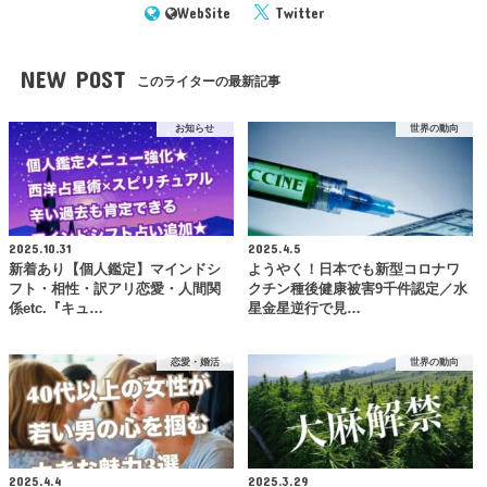
WebSite
Twitter
NEW POST
このライターの最新記事
お知らせ
世界の動向
2025.10.31
2025.4.5
新着あり【個人鑑定】マインドシ
ようやく！日本でも新型コロナワ
フト・相性・訳アリ恋愛・人間関
クチン種後健康被害9千件認定／水
係etc.『キュ…
星金星逆行で見…
恋愛・婚活
世界の動向
2025.4.4
2025.3.29