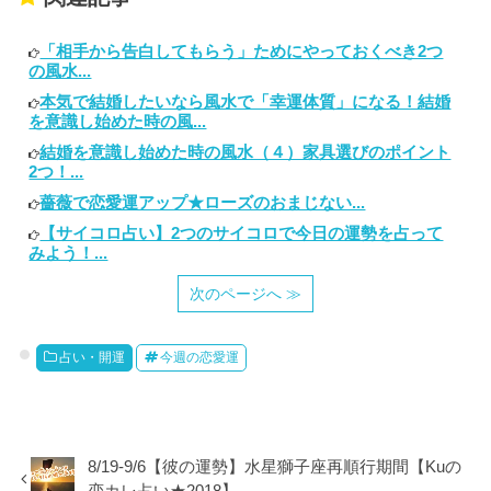
「相手から告白してもらう」ためにやっておくべき2つ
の風水...
本気で結婚したいなら風水で「幸運体質」になる！結婚
を意識し始めた時の風...
結婚を意識し始めた時の風水（４）家具選びのポイント
2つ！...
薔薇で恋愛運アップ★ローズのおまじない...
【サイコロ占い】2つのサイコロで今日の運勢を占って
みよう！...
次のページへ ≫
占い・開運
今週の恋愛運
8/19-9/6【彼の運勢】水星獅子座再順行期間【Kuの
恋カレ占い★2018】