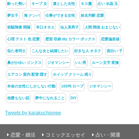
酔った勢い
キープ 女
凛とした女性
キス魔
占い 水晶 玉
夢女子
海 ナンパ
仕事ができる女性
姓名判断 恋愛
前駆陣痛 間隔
辛口オネエ
仙人系男子
人間 関係 おまじない
心理 テスト 色 恋愛
壁面 収納 diy カラー ボックス
恋愛偏差値
似た者同士
こんな女と結婚したい
好きな人 オタク
面白い 子
鼻がかゆい ジンクス
ジオマンシー
いい男
ルーン文字 変換
エアコン 室内 配管 隠す
ホイップ クリーム 残り
本命の女性にしかしない行動
100均 ロープ
ジオマンシー
他愛もない話
夢中になれること
DIY
Tweets by karakuchionee
恋愛・婚活
コミックエッセイ
占い・開運