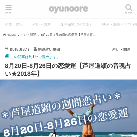
cyuncore
menu
search
恋愛・婚活
占い・開運
真実探究（陰謀論）
映画・海外ドラマ・
HOME
占い・開運
8月20日-8月26日の恋愛運【芦屋道顕の音魂占い★2018年】
2018.08.17
開運占い軍団
占い・開運
この記事は約1分で読めます。
8月20日-8月26日の恋愛運【芦屋道顕の音魂占
い★2018年】