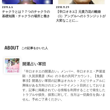
2019.6.6
2018.11.29
チャクラとは？７つのチャクラの
【辛口オネエ】元貴乃花の離婚
基礎知識・チャクラの場所と働き
（1）アングルへのトランジットが
大変なことに…
ABOUT
この記事をかいた人
開運占い軍団
『辛口オネエの開運占い』メンバー、辛口オネエ・芦屋道
顕・久賀原鷹彦（Ku）の３名の共同アカウント。【免責
事項】開運占い軍団の記事はオカルト・スピリチュアルに
興味がある方向けのエンターテイメント目的としておりま
す。記事に掲載されている情報を利用することで発生した
トラブルや損失、損害に対して、当方は一切責任を負いま
せん。予めご了承ください。