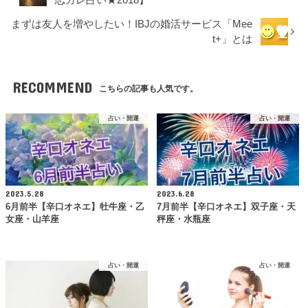
まずは友人を増やしたい！IBJの婚活サービス「Mee
t+」とは
RECOMMEND
こちらの記事も人気です。
占い・開運
占い・開運
2023.5.28
2023.6.28
6月前半【辛口オネエ】牡牛座・乙
7月前半【辛口オネエ】双子座・天
女座・山羊座
秤座・水瓶座
占い・開運
占い・開運