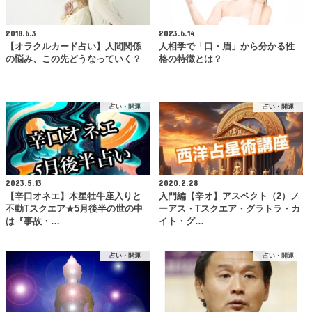
2018.6.3
2023.6.14
【オラクルカード占い】人間関係
人相学で「口・眉」から分かる性
の悩み、この先どうなっていく？
格の特徴とは？
占い・開運
占い・開運
2023.5.13
2020.2.28
【辛口オネエ】木星牡牛座入りと
入門編【辛オ】アスペクト（2）ノ
不動Tスクエア★5月後半の世の中
ーアス・Tスクエア・グラトラ・カ
は『事故・…
イト・グ…
占い・開運
占い・開運