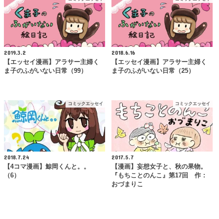
2019.3.2
2018.6.16
【エッセイ漫画】アラサー主婦く
【エッセイ漫画】アラサー主婦く
ま子のふがいない日常（99）
ま子のふがいない日常（25）
コミックエッセイ
コミックエッセイ
2018.7.24
2017.5.7
【4コマ漫画】鯨岡くんと。。
【漫画】妄想女子と、秋の果物。
（6）
『もちことのんこ』第17回 作：
おづまりこ