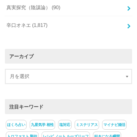
真実探究（陰謀論）
(90)
辛口オネエ
(1,817)
アーカイブ
注目キーワード
ほくろ占い
九星気学 相性
塩対応
ミステリアス
マイナビ婚活
トロファスト 類似
レシピ ノート ルーズリーフ
好きになる瞬間