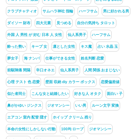
クラブチャティオ
サムハラ神社 指輪
ハーフサム
男に好かれる男
ダイソー 財布
四大元素
見つめる
自分の気持ち タロット
外国 人 男性 が 好む 日本 人 女性
仙人系男子
ハーフサム
酔った勢い
キープ 女
凛とした女性
キス魔
占い 水晶 玉
夢女子
海 ナンパ
仕事ができる女性
姓名判断 恋愛
前駆陣痛 間隔
辛口オネエ
仙人系男子
人間 関係 おまじない
心理 テスト 色 恋愛
壁面 収納 diy カラー ボックス
恋愛偏差値
似た者同士
こんな女と結婚したい
好きな人 オタク
面白い 子
鼻がかゆい ジンクス
ジオマンシー
いい男
ルーン文字 変換
エアコン 室内 配管 隠す
ホイップ クリーム 残り
本命の女性にしかしない行動
100均 ロープ
ジオマンシー