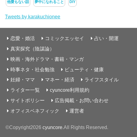
他愛もない話
夢中になれること
DIY
Tweets by karakuchionee
恋愛・婚活
コミックエッセイ
占い・開運
真実探究（陰謀論）
映画・海外ドラマ・書籍・マンガ
時事ネタ・社会勉強
ビューティ・健康
妊婦・ママ
マネー・経済
ライフスタイル
ライター一覧
cyuncore利用規約
サイトポリシー
広告掲載・お問い合わせ
オフィスベネフィック
運営者
©Copyright2026
cyuncore
.All Rights Reserved.