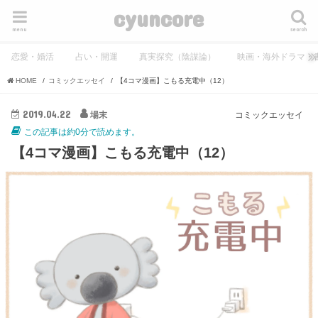
cyuncore
menu
search
恋愛・婚活
占い・開運
真実探究（陰謀論）
映画・海外ドラマ・
HOME
コミックエッセイ
【4コマ漫画】こもる充電中（12）
2019.04.22
場末
コミックエッセイ
この記事は約0分で読めます。
【4コマ漫画】こもる充電中（12）