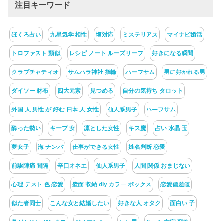
注目キーワード
ほくろ占い
九星気学 相性
塩対応
ミステリアス
マイナビ婚活
トロファスト 類似
レシピ ノート ルーズリーフ
好きになる瞬間
クラブチャティオ
サムハラ神社 指輪
ハーフサム
男に好かれる男
ダイソー 財布
四大元素
見つめる
自分の気持ち タロット
外国 人 男性 が 好む 日本 人 女性
仙人系男子
ハーフサム
酔った勢い
キープ 女
凛とした女性
キス魔
占い 水晶 玉
夢女子
海 ナンパ
仕事ができる女性
姓名判断 恋愛
前駆陣痛 間隔
辛口オネエ
仙人系男子
人間 関係 おまじない
心理 テスト 色 恋愛
壁面 収納 diy カラー ボックス
恋愛偏差値
似た者同士
こんな女と結婚したい
好きな人 オタク
面白い 子