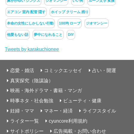
鼻がかゆい ジンクス
ジオマンシー
いい男
ルーン文字 変換
エアコン 室内 配管 隠す
ホイップ クリーム 残り
本命の女性にしかしない行動
100均 ロープ
ジオマンシー
他愛もない話
夢中になれること
DIY
Tweets by karakuchionee
恋愛・婚活
コミックエッセイ
占い・開運
真実探究（陰謀論）
映画・海外ドラマ・書籍・マンガ
時事ネタ・社会勉強
ビューティ・健康
妊婦・ママ
マネー・経済
ライフスタイル
ライター一覧
cyuncore利用規約
サイトポリシー
広告掲載・お問い合わせ