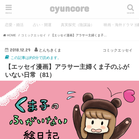
cyuncore
menu
search
恋愛・婚活
占い・開運
真実探究（陰謀論）
映画・海外ドラマ・
HOME
コミックエッセイ
【エッセイ漫画】アラサー主婦くま子のふがいない日常（81）
2018.12.29
とんちきくま
コミックエッセイ
この記事は約0分で読めます。
【エッセイ漫画】アラサー主婦くま子のふが
いない日常（81）