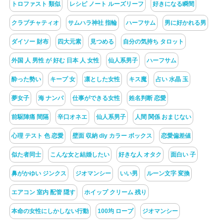
トロファスト 類似
レシピ ノート ルーズリーフ
好きになる瞬間
クラブチャティオ
サムハラ神社 指輪
ハーフサム
男に好かれる男
ダイソー 財布
四大元素
見つめる
自分の気持ち タロット
外国 人 男性 が 好む 日本 人 女性
仙人系男子
ハーフサム
酔った勢い
キープ 女
凛とした女性
キス魔
占い 水晶 玉
夢女子
海 ナンパ
仕事ができる女性
姓名判断 恋愛
前駆陣痛 間隔
辛口オネエ
仙人系男子
人間 関係 おまじない
心理 テスト 色 恋愛
壁面 収納 diy カラー ボックス
恋愛偏差値
似た者同士
こんな女と結婚したい
好きな人 オタク
面白い 子
鼻がかゆい ジンクス
ジオマンシー
いい男
ルーン文字 変換
エアコン 室内 配管 隠す
ホイップ クリーム 残り
本命の女性にしかしない行動
100均 ロープ
ジオマンシー