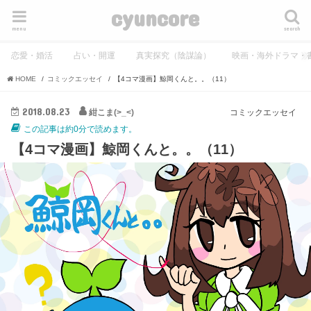
cyuncore
menu
search
恋愛・婚活
占い・開運
真実探究（陰謀論）
映画・海外ドラマ・
HOME
コミックエッセイ
【4コマ漫画】鯨岡くんと。。（11）
2018.08.23
紺こま(>_<)
コミックエッセイ
この記事は約0分で読めます。
【4コマ漫画】鯨岡くんと。。（11）