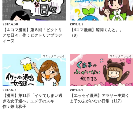
2017.4.30
2018.8.9
【４コマ漫画】第８回「ビクトリ
【4コマ漫画】鯨岡くんと。。
アな日々」作：ビクトリアブラデ
（9）
ィーヌ
コミックエッセイ
コミックエッセイ
2017.5.6
2019.6.1
【漫画】第11回「イケてしまい過
【エッセイ漫画】アラサー主婦く
ぎる女子達へ」ユメ子のスキ
ま子のふがいない日常（117）
作：兼山和子