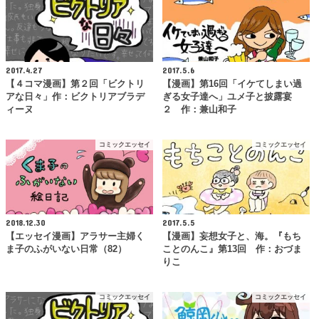
2017.4.27
2017.5.6
【４コマ漫画】第２回「ビクトリ
【漫画】第16回「イケてしまい過
アな日々」作：ビクトリアブラデ
ぎる女子達へ」ユメ子と披露宴
ィーヌ
２ 作：兼山和子
コミックエッセイ
コミックエッセイ
2018.12.30
2017.5.5
【エッセイ漫画】アラサー主婦く
【漫画】妄想女子と、海。『もち
ま子のふがいない日常（82）
ことのんこ』第13回 作：おづま
りこ
コミックエッセイ
コミックエッセイ