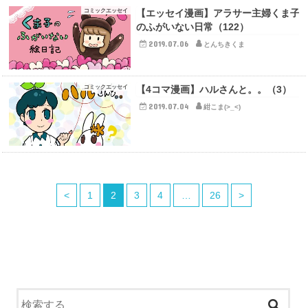
コミックエッセイ
【エッセイ漫画】アラサー主婦くま子
のふがいない日常（122）
2019.07.06
とんちきくま
コミックエッセイ
【4コマ漫画】ハルさんと。。（3）
2019.07.04
紺こま(>_<)
<
1
2
3
4
…
26
>