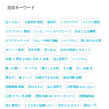
注目キーワード
ほくろ占い
九星気学 相性
塩対応
ミステリアス
マイナビ婚活
トロファスト 類似
レシピ ノート ルーズリーフ
好きになる瞬間
クラブチャティオ
サムハラ神社 指輪
ハーフサム
男に好かれる男
ダイソー 財布
四大元素
見つめる
自分の気持ち タロット
外国 人 男性 が 好む 日本 人 女性
仙人系男子
ハーフサム
酔った勢い
キープ 女
凛とした女性
キス魔
占い 水晶 玉
夢女子
海 ナンパ
仕事ができる女性
姓名判断 恋愛
前駆陣痛 間隔
辛口オネエ
仙人系男子
人間 関係 おまじない
心理 テスト 色 恋愛
壁面 収納 diy カラー ボックス
恋愛偏差値
似た者同士
こんな女と結婚したい
好きな人 オタク
面白い 子