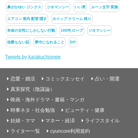
鼻がかゆい ジンクス
ジオマンシー
いい男
ルーン文字 変換
エアコン 室内 配管 隠す
ホイップ クリーム 残り
本命の女性にしかしない行動
100均 ロープ
ジオマンシー
他愛もない話
夢中になれること
DIY
Tweets by karakuchionee
恋愛・婚活
コミックエッセイ
占い・開運
真実探究（陰謀論）
映画・海外ドラマ・書籍・マンガ
時事ネタ・社会勉強
ビューティ・健康
妊婦・ママ
マネー・経済
ライフスタイル
ライター一覧
cyuncore利用規約