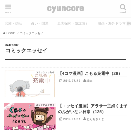
cyuncore
menu
search
恋愛・婚活
占い・開運
真実探究（陰謀論）
映画・海外ドラマ・
HOME
コミックエッセイ
コミックエッセイ
コミックエッセイ
【4コマ漫画】こもる充電中（26）
2019.07.29
場末
コミックエッセイ
【エッセイ漫画】アラサー主婦くま子
のふがいない日常（125）
2019.07.27
とんちきくま