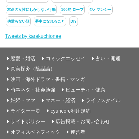
本命の女性にしかしない行動
100均 ロープ
ジオマンシー
他愛もない話
夢中になれること
DIY
Tweets by karakuchionee
恋愛・婚活
コミックエッセイ
占い・開運
真実探究（陰謀論）
映画・海外ドラマ・書籍・マンガ
時事ネタ・社会勉強
ビューティ・健康
妊婦・ママ
マネー・経済
ライフスタイル
ライター一覧
cyuncore利用規約
サイトポリシー
広告掲載・お問い合わせ
オフィスベネフィック
運営者