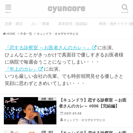
cyuncore
menu
search
恋愛・婚活
占い・開運
真実探究（陰謀論）
映画・海外ドラマ・
HOME
作者一覧
キュンドラ・オカザキマサヒロ
『恋する診察室 ～お医者さんのカレ～』
に出演。
ひょんなことがきっかけで真面目で優しすぎるお医者様
に病院で毎週会うことになってしまい・・・
『年上のカレ』
に出演。
いつも厳しい会社の先輩。でも時折垣間見せる優しさと
笑顔に思わずときめいてしまい・・・
恋愛・婚活
【キュンドラ】恋する診察室 ～お医
者さんのカレ～ #006【完結編】
2017.09.08
キュンドラ・オカザキマサヒロ
恋愛・婚活