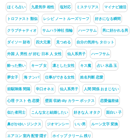
ほくろ占い
九星気学 相性
塩対応
ミステリアス
マイナビ婚活
トロファスト 類似
レシピ ノート ルーズリーフ
好きになる瞬間
クラブチャティオ
サムハラ神社 指輪
ハーフサム
男に好かれる男
ダイソー 財布
四大元素
見つめる
自分の気持ち タロット
外国 人 男性 が 好む 日本 人 女性
仙人系男子
ハーフサム
酔った勢い
キープ 女
凛とした女性
キス魔
占い 水晶 玉
夢女子
海 ナンパ
仕事ができる女性
姓名判断 恋愛
前駆陣痛 間隔
辛口オネエ
仙人系男子
人間 関係 おまじない
心理 テスト 色 恋愛
壁面 収納 diy カラー ボックス
恋愛偏差値
似た者同士
こんな女と結婚したい
好きな人 オタク
面白い 子
鼻がかゆい ジンクス
ジオマンシー
いい男
ルーン文字 変換
エアコン 室内 配管 隠す
ホイップ クリーム 残り