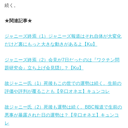
続く。
★関連記事★
ジャニーズ終焉（1）ジャニーズ報道はそれ自体が大変化
だけど裏にもっと大きな動きがあるよ【Ku】
ジャニーズ終焉（2）会見が7日だったのは『ワクチン問
題研究会』立ち上げ会見隠し？【Ku】
故ジャニー氏（1）死後もこの世での運勢は続く。生前の
評価や評判が覆ることも【辛口オネエ】キュンコレ
故ジャニー氏（2）死後も運勢は続く。BBC報道で生前の
悪事が暴露された日の運勢は？【辛口オネエ】キュンコ
レ