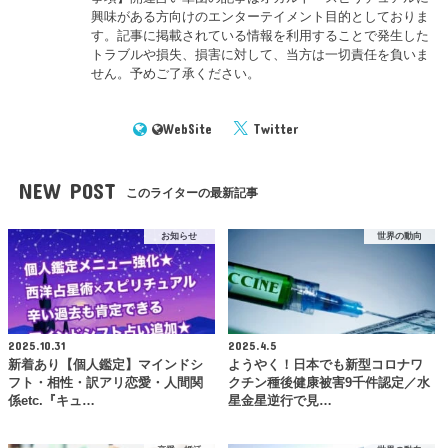
興味がある方向けのエンターテイメント目的としておりま
す。記事に掲載されている情報を利用することで発生した
トラブルや損失、損害に対して、当方は一切責任を負いま
せん。予めご了承ください。
WebSite
Twitter
NEW POST
このライターの最新記事
お知らせ
世界の動向
2025.10.31
2025.4.5
新着あり【個人鑑定】マインドシ
ようやく！日本でも新型コロナワ
フト・相性・訳アリ恋愛・人間関
クチン種後健康被害9千件認定／水
係etc.『キュ…
星金星逆行で見…