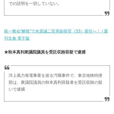
での説明を一切していない。
統一教会“解散”で木原誠二官房副長官（53）留任へ！ | 週
刊文春 電子版
★秋本真利衆議院議員を受託収賄容疑で逮捕
洋上風力発電事業を巡る汚職事件で、東京地検特捜
部は、衆議院議員の秋本真利容疑者を受託収賄の疑
いで逮捕