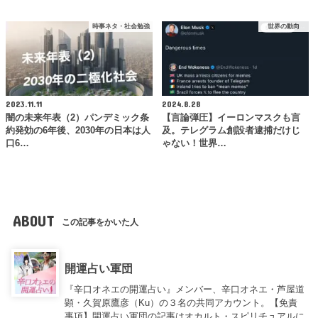
時事ネタ・社会勉強
世界の動向
2023.11.11
2024.8.28
闇の未来年表（2）パンデミック条
【言論弾圧】イーロンマスクも言
約発効の6年後、2030年の日本は人
及。テレグラム創設者逮捕だけじ
口6…
ゃない！世界…
ABOUT
この記事をかいた人
開運占い軍団
『辛口オネエの開運占い』メンバー、辛口オネエ・芦屋道
顕・久賀原鷹彦（Ku）の３名の共同アカウント。【免責
事項】開運占い軍団の記事はオカルト・スピリチュアルに