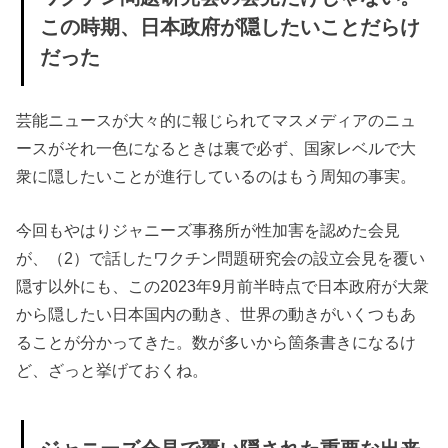
» ジャニーズ
この時期、日本政府が隠したいことだらけ
会見で覆い隠
だった
された重要な
出来事5選
芸能ニュースが大々的に報じられてマスメディアのニュ
ースがそれ一色になるときは裏で必ず、国家レベルで大
衆に隠したいことが進行しているのはもう周知の事実。
今回もやはりジャニーズ事務所が性加害を認めた会見
が、（2）で話したワクチン問題研究会の設立会見を覆い
隠す以外にも、この2023年9月前半時点で日本政府が大衆
から隠したい日本国内の動き、世界の動きがいくつもあ
ることが分かってきた。数が多いから箇条書きになるけ
ど、ざっと挙げておくね。