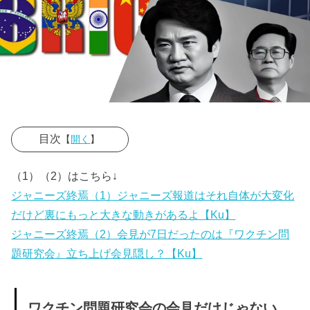
目次
【
開く
】
» ワクチン問
（1）（2）はこちら↓
題研究会の会
ジャニーズ終焉（1）ジャニーズ報道はそれ自体が大変化
見だけじゃな
だけど裏にもっと大きな動きがあるよ【Ku】
い。この時
ジャニーズ終焉（2）会見が7日だったのは『ワクチン問
期、日本政府
題研究会』立ち上げ会見隠し？【Ku】
が隠したいこ
とだらけだっ
た
ワクチン問題研究会の会見だけじゃない。