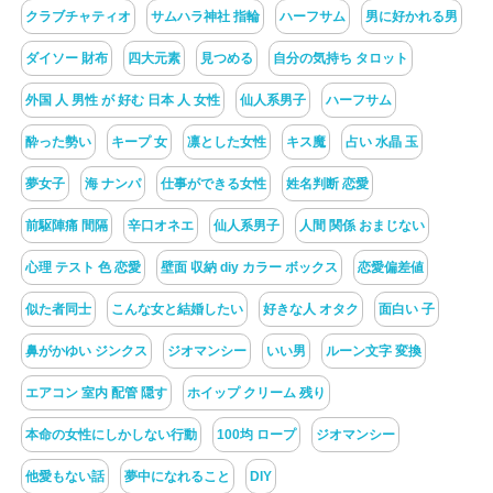
クラブチャティオ
サムハラ神社 指輪
ハーフサム
男に好かれる男
ダイソー 財布
四大元素
見つめる
自分の気持ち タロット
外国 人 男性 が 好む 日本 人 女性
仙人系男子
ハーフサム
酔った勢い
キープ 女
凛とした女性
キス魔
占い 水晶 玉
夢女子
海 ナンパ
仕事ができる女性
姓名判断 恋愛
前駆陣痛 間隔
辛口オネエ
仙人系男子
人間 関係 おまじない
心理 テスト 色 恋愛
壁面 収納 diy カラー ボックス
恋愛偏差値
似た者同士
こんな女と結婚したい
好きな人 オタク
面白い 子
鼻がかゆい ジンクス
ジオマンシー
いい男
ルーン文字 変換
エアコン 室内 配管 隠す
ホイップ クリーム 残り
本命の女性にしかしない行動
100均 ロープ
ジオマンシー
他愛もない話
夢中になれること
DIY