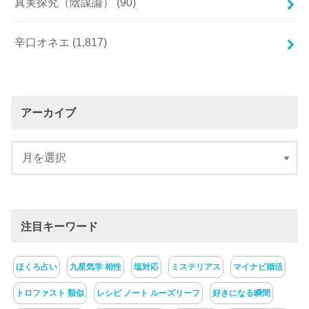
真実探究（陰謀論）
(90)
辛口オネエ
(1,817)
アーカイブ
注目キーワード
ほくろ占い
九星気学 相性
塩対応
ミステリアス
マイナビ婚活
トロファスト 類似
レシピ ノート ルーズリーフ
好きになる瞬間