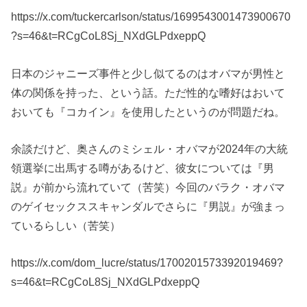
https://x.com/tuckercarlson/status/1699543001473900670
?s=46&t=RCgCoL8Sj_NXdGLPdxeppQ
日本のジャニーズ事件と少し似てるのはオバマが男性と
体の関係を持った、という話。ただ性的な嗜好はおいて
おいても『コカイン』を使用したというのが問題だね。
余談だけど、奥さんのミシェル・オバマが2024年の大統
領選挙に出馬する噂があるけど、彼女については『男
説』が前から流れていて（苦笑）今回のバラク・オバマ
のゲイセックススキャンダルでさらに『男説』が強まっ
ているらしい（苦笑）
https://x.com/dom_lucre/status/1700201573392019469?
s=46&t=RCgCoL8Sj_NXdGLPdxeppQ