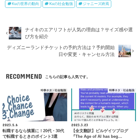
Kuの世界の動向
Kuの社会勉強
ジャニーズ終焉
ナイキのエアリフトが人気の理由は？サイズ感や選
び方を紹介
ディズニーランドチケットの予約方法は？予約開始
日や変更・キャンセル方法
RECOMMEND
こちらの記事も人気です。
時事ネタ・社会勉強
時事ネタ・社会勉強
2023.5.6
2023.3.23
転職するなら慎重に！20代・30代
【全文翻訳】ビルゲイツブログ
で転職するときのポイント3選
『The Age of AI has beg…