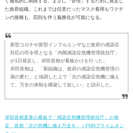
く徹底的に制限する、まさに『管理』するために発足し
た政府組織。これまでは任意だったマスク着用もワクチ
ンの接種も、罰則を伴う義務化が可能になる。
新型コロナや新型インフルエンザなど政府の感染症
対応の司令塔となる「内閣感染症危機管理統括庁」
が1日発足し、岸田首相が看板かけを行った。
岸田首相は、「新組織は、政府の感染症危機管理の
扇の要だ」と強調した上で「次の感染症危機に備え
て、万全の体制を構築して欲しい」と訓示した。
岸田首相直筆の看板で「感染症危機管理統括庁」が発
足 首相「次の危機に備え万全を」｜FNNプライムオン