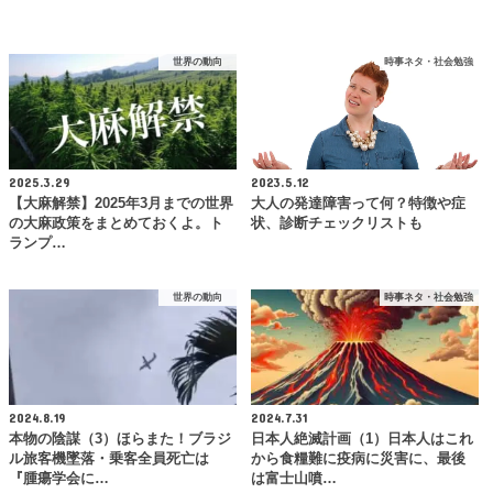
世界の動向
時事ネタ・社会勉強
2025.3.29
2023.5.12
【大麻解禁】2025年3月までの世界
大人の発達障害って何？特徴や症
の大麻政策をまとめておくよ。ト
状、診断チェックリストも
ランプ…
世界の動向
時事ネタ・社会勉強
2024.8.19
2024.7.31
本物の陰謀（3）ほらまた！ブラジ
日本人絶滅計画（1）日本人はこれ
ル旅客機墜落・乗客全員死亡は
から食糧難に疫病に災害に、最後
『腫瘍学会に…
は富士山噴…