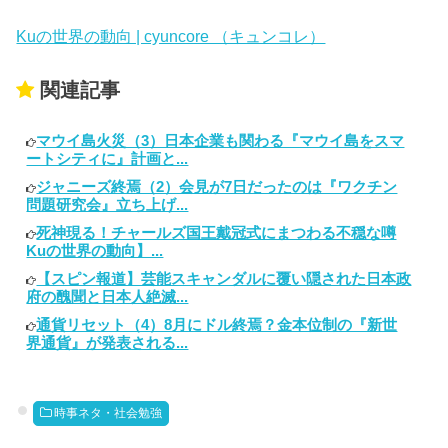
Kuの世界の動向 | cyuncore （キュンコレ）
関連記事
マウイ島火災（3）日本企業も関わる『マウイ島をスマ
ートシティに』計画と...
ジャニーズ終焉（2）会見が7日だったのは『ワクチン
問題研究会』立ち上げ...
死神現る！チャールズ国王戴冠式にまつわる不穏な噂
Kuの世界の動向】...
【スピン報道】芸能スキャンダルに覆い隠された日本政
府の醜聞と日本人絶滅...
通貨リセット（4）8月にドル終焉？金本位制の『新世
界通貨』が発表される...
時事ネタ・社会勉強