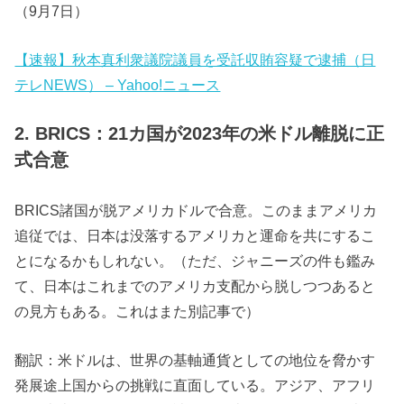
（9月7日）
【速報】秋本真利衆議院議員を受託収賄容疑で逮捕（日
テレNEWS） – Yahoo!ニュース
2. BRICS：21カ国が2023年の米ドル離脱に正
式合意
BRICS諸国が脱アメリカドルで合意。このままアメリカ
追従では、日本は没落するアメリカと運命を共にするこ
とになるかもしれない。（ただ、ジャニーズの件も鑑み
て、日本はこれまでのアメリカ支配から脱しつつあると
の見方もある。これはまた別記事で）
翻訳：米ドルは、世界の基軸通貨としての地位を脅かす
発展途上国からの挑戦に直面している。アジア、アフリ