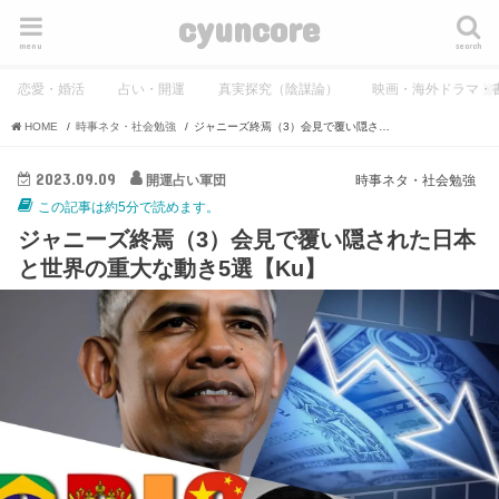
cyuncore
menu
search
恋愛・婚活
占い・開運
真実探究（陰謀論）
映画・海外ドラマ・
HOME
時事ネタ・社会勉強
ジャニーズ終焉（3）会見で覆い隠された日本と世界の重大な動き5選【Ku】
2023.09.09
開運占い軍団
時事ネタ・社会勉強
この記事は約5分で読めます。
ジャニーズ終焉（3）会見で覆い隠された日本
と世界の重大な動き5選【Ku】