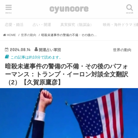
cyuncore
menu
search
恋愛・婚活
占い・開運
真実探究（陰謀論）
映画・海外ドラマ・
HOME
世界の動向
暗殺未遂事件の警備の不備・その後のパフォーマンス：トランプ・イーロン対談全文翻訳（2）【久賀原鷹彦】
2024.08.14
開運占い軍団
世界の動向
この記事は約10分で読めます。
暗殺未遂事件の警備の不備・その後のパフォ
ーマンス：トランプ・イーロン対談全文翻訳
（2）【久賀原鷹彦】