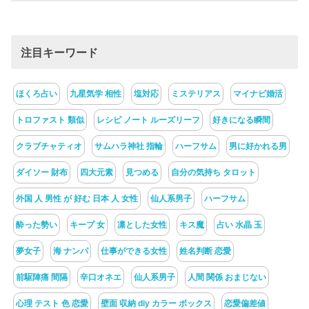
注目キーワード
ほくろ占い
九星気学 相性
塩対応
ミステリアス
マイナビ婚活
トロファスト 類似
レシピ ノート ルーズリーフ
好きになる瞬間
クラブチャティオ
サムハラ神社 指輪
ハーフサム
男に好かれる男
ダイソー 財布
四大元素
見つめる
自分の気持ち タロット
外国 人 男性 が 好む 日本 人 女性
仙人系男子
ハーフサム
酔った勢い
キープ 女
凛とした女性
キス魔
占い 水晶 玉
夢女子
海 ナンパ
仕事ができる女性
姓名判断 恋愛
前駆陣痛 間隔
辛口オネエ
仙人系男子
人間 関係 おまじない
心理 テスト 色 恋愛
壁面 収納 diy カラー ボックス
恋愛偏差値