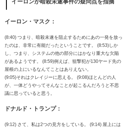
イーロンが暗殺未遂事件の疑問点を指摘
» もう一
つの奇
イーロン・マスク：
跡は誰
も逃げ
(8:40) つまり、暗殺未遂を阻止するためにあの一発を放っ
ず混乱
たのは、非常に有能だったということです。 (8:53)しか
が起き
し、つまり、システムの他の部分にはかなり重大な欠陥
なかっ
があるようです。 (8:59)例えば、狙撃犯が130ヤード先の
たこと
屋根の上にいるなんてことはありえない。
(9:05)それはクレイジーに思える。 (9:08)ほとんどの人
が、一体どうやってそんなことが起こるんだろうと不思
議に思っていると思う。
ドナルド・トランプ：
(9:12) さて、私は2つの見方をしている。 (9:14) 屋上には