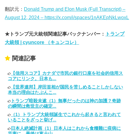
翻訳元：
Donald Trump and Elon Musk (Full Transcript) –
August 12, 2024 – https://x.com/i/spaces/1nAKEpNkLwoxL
★トランプ元大統領関連記事バックナンバー：
トランプ
大統領 | cyuncore （キュンコレ）
関連記事
【信用スコア】カナダで市民の銀行口座を社会的信用ス
コアにリンク。日本も...
【世界連邦】岸田首相が国民を苦しめることしかしない
本当の理由はたぶんこ...
トランプ暗殺未遂（1）無事だったのは神の加護？奇跡
の瞬間は救世主の確定...
（1）トランプ大統領誕生でこれから起きると言われて
いることをざっと挙げ...
日本人絶滅計画（1）日本人はこれから食糧難に疫病に
災害に、最後は富士山...