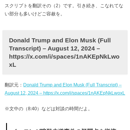
Trump and
スクリプトを翻訳その（2）です。引き続き、こなれてな
Elon Musk
い部分も多いけどご容赦を。
(Full
Transcript) –
August 12,
Donald Trump and Elon Musk (Full
2024 –
Transcript) – August 12, 2024 –
https://x.com/i
https://x.com/i/spaces/1nAKEpNkLwo
xL
/spaces/1nAK
EpNkLwoxL
» イーロ
翻訳元：
Donald Trump and Elon Musk (Full Transcript) –
ンが暗
August 12, 2024 – https://x.com/i/spaces/1nAKEpNkLwoxL
殺未遂
※文中の（8:40）などは対談の時間だよ。
事件の
疑問点
を指摘