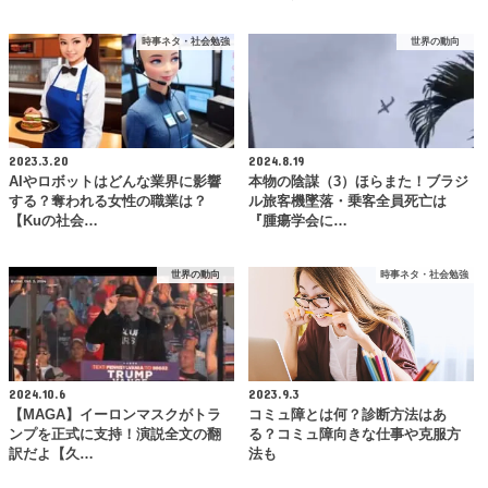
時事ネタ・社会勉強
世界の動向
2023.3.20
2024.8.19
AIやロボットはどんな業界に影響
本物の陰謀（3）ほらまた！ブラジ
する？奪われる女性の職業は？
ル旅客機墜落・乗客全員死亡は
【Kuの社会…
『腫瘍学会に…
世界の動向
時事ネタ・社会勉強
2024.10.6
2023.9.3
【MAGA】イーロンマスクがトラ
コミュ障とは何？診断方法はあ
ンプを正式に支持！演説全文の翻
る？コミュ障向きな仕事や克服方
訳だよ【久…
法も