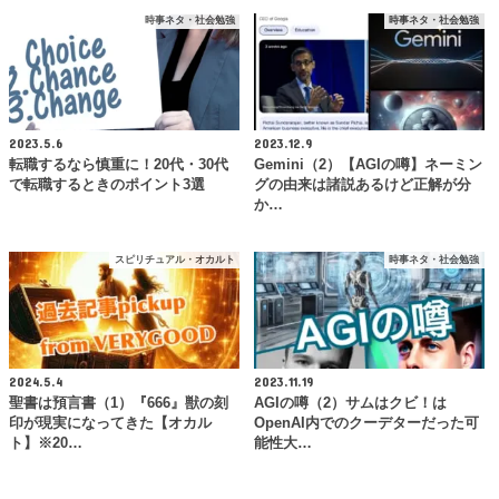
時事ネタ・社会勉強
時事ネタ・社会勉強
2023.5.6
2023.12.9
転職するなら慎重に！20代・30代
Gemini（2）【AGIの噂】ネーミン
で転職するときのポイント3選
グの由来は諸説あるけど正解が分
か…
スピリチュアル・オカルト
時事ネタ・社会勉強
2024.5.4
2023.11.19
聖書は預言書（1）『666』獣の刻
AGIの噂（2）サムはクビ！は
印が現実になってきた【オカル
OpenAI内でのクーデターだった可
ト】※20…
能性大…