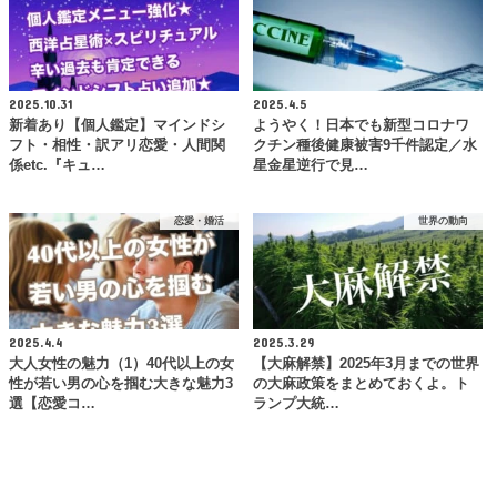
2025.10.31
2025.4.5
新着あり【個人鑑定】マインドシ
ようやく！日本でも新型コロナワ
フト・相性・訳アリ恋愛・人間関
クチン種後健康被害9千件認定／水
係etc.『キュ…
星金星逆行で見…
恋愛・婚活
世界の動向
2025.4.4
2025.3.29
大人女性の魅力（1）40代以上の女
【大麻解禁】2025年3月までの世界
性が若い男の心を掴む大きな魅力3
の大麻政策をまとめておくよ。ト
選【恋愛コ…
ランプ大統…