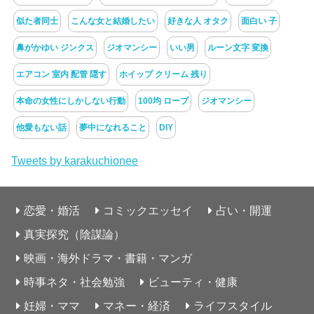
似た者同士
こんな女と結婚したい
好きな人 オタク
面白い 子
鼻がかゆい ジンクス
ジオマンシー
いい男
ルーン文字 変換
エアコン 室内 配管 隠す
ホイップ クリーム 残り
本命の女性にしかしない行動
100均 ロープ
ジオマンシー
他愛もない話
夢中になれること
DIY
Tweets by karakuchionee
恋愛・婚活
コミックエッセイ
占い・開運
真実探究（陰謀論）
映画・海外ドラマ・書籍・マンガ
時事ネタ・社会勉強
ビューティ・健康
妊婦・ママ
マネー・経済
ライフスタイル