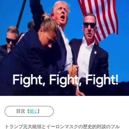
目次
【
開く
】
› Donald
トランプ元大統領とイーロンマスクの歴史的対談のフル