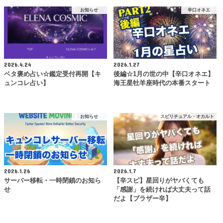
お知らせ
辛口オネエ
2026.4.24
2026.1.27
ベタ褒め占い☆鑑定受付再開【キ
後編☆1月の世の中【辛口オネエ】
ュンコレ占い】
海王星牡羊座時代の本番スタート
お知らせ
スピリチュアル・オカルト
2026.1.26
2026.1.7
サーバー移転・一時閉鎖のお知ら
【辛スピ】星回りがヤバくても
せ
「感謝」を続ければ大丈夫って話
だよ【ブラザー辛】