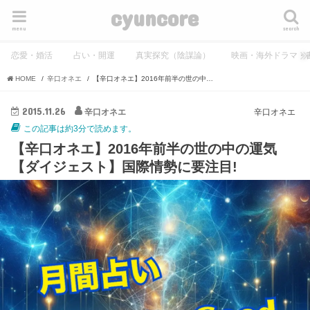
cyuncore
menu
search
恋愛・婚活
占い・開運
真実探究（陰謀論）
映画・海外ドラマ・
HOME
辛口オネエ
【辛口オネエ】2016年前半の世の中の運気【ダイジェスト】国際情勢に要注目!
2015.11.26
辛口オネエ
辛口オネエ
この記事は約3分で読めます。
【辛口オネエ】2016年前半の世の中の運気
【ダイジェスト】国際情勢に要注目!