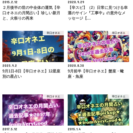
2015.2.12
2020.9.29
２月後半の世の中全体の運気【辛
【辛スピ】（2）日常に見つける幸
口オネエの月間占い】珍しい新月
運のサイン『工事中』の意外なメ
と、火祭りの再来
ッセージ【…
辛口オネエ
辛口オネエ
2025.9.2
2020.8.30
9月1日-8日【辛口オネエ】12星座
9月前半【辛口オネエ】蟹座・蠍
別の星占い
座・魚座
辛口オネエ
辛口オネエ
2017.5.12
2015.1.4