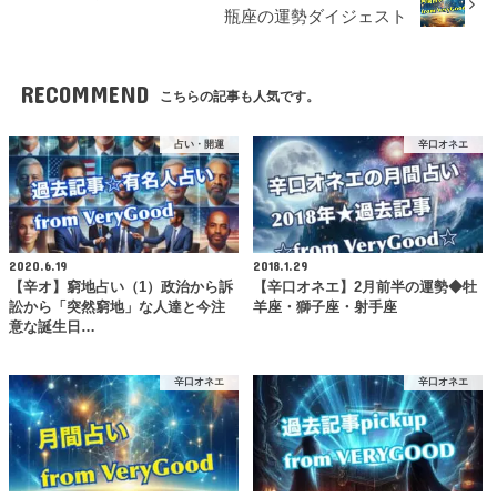
瓶座の運勢ダイジェスト
RECOMMEND
こちらの記事も人気です。
占い・開運
辛口オネエ
2020.6.19
2018.1.29
【辛オ】窮地占い（1）政治から訴
【辛口オネエ】2月前半の運勢◆牡
訟から「突然窮地」な人達と今注
羊座・獅子座・射手座
意な誕生日…
辛口オネエ
辛口オネエ