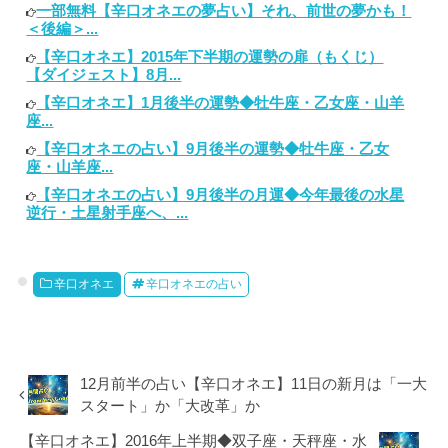
一部無料【辛口オネエの夢占い】それ、前世の夢かも！
＜後編＞...
【辛口オネエ】2015年下半期の運勢の扉（もくじ）
【ダイジェスト】8月...
【辛口オネエ】1月後半の運勢◆牡牛座・乙女座・山羊
座...
【辛口オネエの占い】9月後半の運勢◆牡牛座・乙女
座・山羊座...
【辛口オネエの占い】9月後半の月運◆今年最後の水星
逆行・土星射手座へ、...
辛口オネエ
辛口オネエの占い
12月前半の占い【辛口オネエ】11日の新月は「一大
スタート」か「大改革」か
【辛口オネエ】2016年上半期◆双子座・天秤座・水