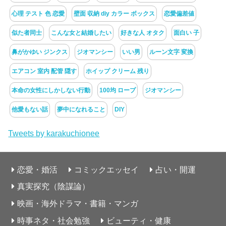
心理 テスト 色 恋愛
壁面 収納 diy カラー ボックス
恋愛偏差値
似た者同士
こんな女と結婚したい
好きな人 オタク
面白い 子
鼻がかゆい ジンクス
ジオマンシー
いい男
ルーン文字 変換
エアコン 室内 配管 隠す
ホイップ クリーム 残り
本命の女性にしかしない行動
100均 ロープ
ジオマンシー
他愛もない話
夢中になれること
DIY
Tweets by karakuchionee
恋愛・婚活
コミックエッセイ
占い・開運
真実探究（陰謀論）
映画・海外ドラマ・書籍・マンガ
時事ネタ・社会勉強
ビューティ・健康