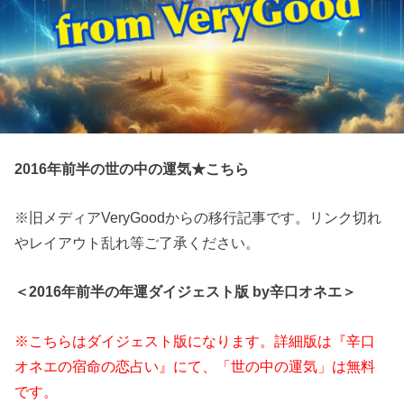
2016年前半の世の中の運気★こちら
※旧メディアVeryGoodからの移行記事です。リンク切れ
やレイアウト乱れ等ご了承ください。
＜2016年前半の年運ダイジェスト版 by辛口オネエ＞
※こちらはダイジェスト版になります。詳細版は『辛口
オネエの宿命の恋占い』にて、「世の中の運気」は無料
です。