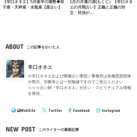
【辛口オネエ】5月後半の運勢◆双
1月の月運の扉(もくじ）【辛口オネ
子座・天秤座・水瓶座【星占い】
エの月間占い】正義と正義の対
立・対決が…
ABOUT
この記事をかいた人
辛口オネエ
※辛口オネエおよび開運占い軍団／事務所は各種思想団体
や勢力、宗教等とは一切無縁ですのでご安心ください
☆☆☆占い師『辛口オネエ』が占い・スピリチュアル情報
を発信。
WebSite
Twitter
Facebook
Instagram
NEW POST
このライターの最新記事