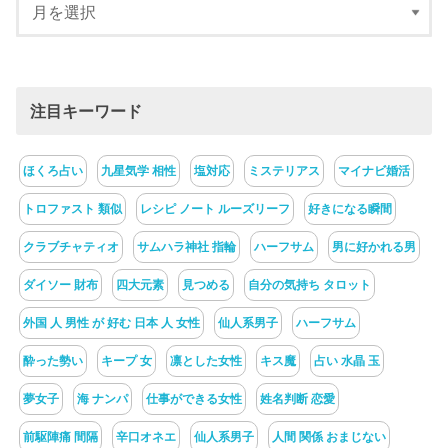
注目キーワード
ほくろ占い
九星気学 相性
塩対応
ミステリアス
マイナビ婚活
トロファスト 類似
レシピ ノート ルーズリーフ
好きになる瞬間
クラブチャティオ
サムハラ神社 指輪
ハーフサム
男に好かれる男
ダイソー 財布
四大元素
見つめる
自分の気持ち タロット
外国 人 男性 が 好む 日本 人 女性
仙人系男子
ハーフサム
酔った勢い
キープ 女
凛とした女性
キス魔
占い 水晶 玉
夢女子
海 ナンパ
仕事ができる女性
姓名判断 恋愛
前駆陣痛 間隔
辛口オネエ
仙人系男子
人間 関係 おまじない