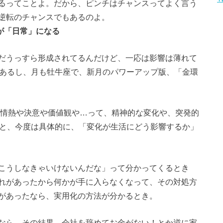
るってことよ。だから、ピンチはチャンスってよく言う
逆転のチャンスでもあるのよ。
が「日常」になる
だうっすら形成されてるんだけど、一応は影響は薄れて
にあるし、月も牡牛座で、新月のパワーアップ版、「金環
や情熱や決意や価値観や…って、精神的な変化や、突発的
ると、今度は具体的に、「変化が生活にどう影響するか」
こうしなきゃいけないんだな」って分かってくるとき
れがあったから何かが手に入らなくなって、その対処方
があったなら、実用化の方法が分かるとき。
なら、その結果、会社を辞めてお金がない！とか逆に家