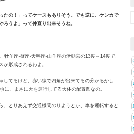
ったの！」ってケースもありそう。でも逆に、ケンカで
やろうよ」って仲直り出来そうね。
牡羊座-蟹座-天秤座-山羊座の活動宮の13度～14度で、
スが形成されるわよ。
ゃしてるけど、赤い線で四角が出来てるの分かるかし
29分頃に、まさに天を運行してる天体の配置図なの。
ら、とりあえず交通機関のりようとか、車を運転すると