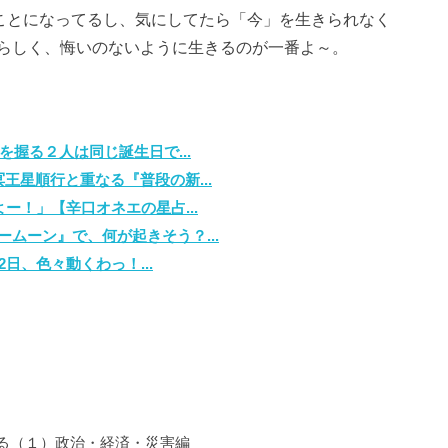
いことになってるし、気にしてたら「今」を生きられなく
らしく、悔いのないように生きるのが一番よ～。
を握る２人は同じ誕生日で...
王星順行と重なる『普段の新...
ー！」【辛口オネエの星占...
ムーン』で、何が起きそう？...
日、色々動くわっ！...
る（１）政治・経済・災害編