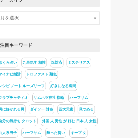
アーカイブ
注目キーワード
ほくろ占い
九星気学 相性
塩対応
ミステリアス
マイナビ婚活
トロファスト 類似
レシピ ノート ルーズリーフ
好きになる瞬間
クラブチャティオ
サムハラ神社 指輪
ハーフサム
男に好かれる男
ダイソー 財布
四大元素
見つめる
自分の気持ち タロット
外国 人 男性 が 好む 日本 人 女性
仙人系男子
ハーフサム
酔った勢い
キープ 女