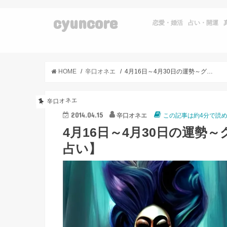
cyuncore
恋愛・婚活
占い・開運
HOME
辛口オネエ
4月16日～4月30日の運勢～グラクロよ！！～【辛口オネエの星占い】
辛口オネエ
2014.04.15
辛口オネエ
この記事は約4分で読
4月16日～4月30日の運
占い】