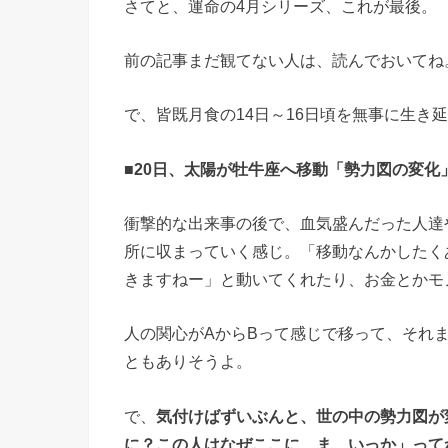
さてと、運命の4月シリーズ、これが最後。
前の記事まだ観てない人は、読んでおいてね
で、皆既月食の14日～16日頃を無事に生き
■20日、太陽が牡牛座へ移動「勢力図の変化
衝撃的な出来事の後で、血気盛んだった人達
所に収まっていく感じ。「移動なんかしたく
きますねー」と動いてくれたり、お金とかモ
人の関心がAからBって感じで移って、それ
ともありそうよ。
で、
気付けばずいぶんと、世の中の勢力図が
に？この人はなぜここに…ま、いっか」って