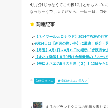
4月だけじゃなくてこの後12月とかもスゴ
なっちゃうでしょ？だから、一日一日、自分
関連記事
【ネイマールvsロナウド】2014年Ｗ杯の行方
9月24日は【新月の願い事】に最適！秋分・冥
【月運】4月1日～4月15日の運勢「皆既月食よ
【オネエ雑談】9月9日は今年最後の『スーパー
【辛口オネエの5月の月運（２）】12日から22
辛口オネエ
辛口オネエの星占い
４月のグランドクロスの影響を振り返