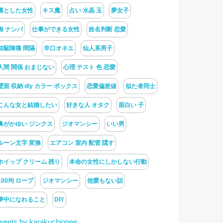
凛とした女性
キス魔
占い 水晶 玉
夢女子
海 ナンパ
仕事ができる女性
姓名判断 恋愛
前駆陣痛 間隔
辛口オネエ
仙人系男子
人間 関係 おまじない
心理 テスト 色 恋愛
壁面 収納 diy カラー ボックス
恋愛偏差値
似た者同士
こんな女と結婚したい
好きな人 オタク
面白い 子
鼻がかゆい ジンクス
ジオマンシー
いい男
ルーン文字 変換
エアコン 室内 配管 隠す
ホイップ クリーム 残り
本命の女性にしかしない行動
100均 ロープ
ジオマンシー
他愛もない話
夢中になれること
DIY
weets by karakuchionee