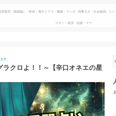
真実探究（陰謀論）
映画・海外ドラマ・書籍・マンガ
時事ネタ・社会勉強
コミ
マネー・経済
妊婦・ママ
めます。
勢～グラクロよ！！～【辛口オネエの星