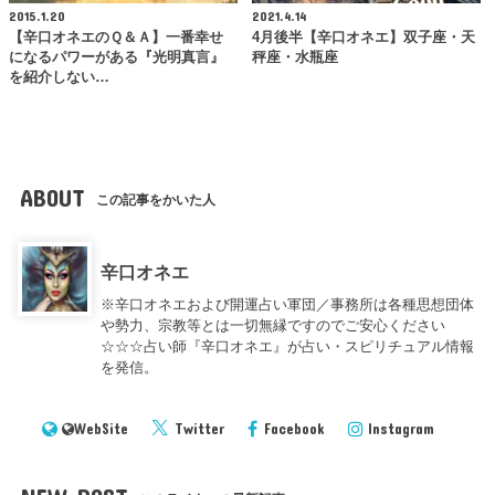
2015.1.20
2021.4.14
【辛口オネエのＱ＆Ａ】一番幸せ
4月後半【辛口オネエ】双子座・天
になるパワーがある『光明真言』
秤座・水瓶座
を紹介しない…
ABOUT
この記事をかいた人
辛口オネエ
※辛口オネエおよび開運占い軍団／事務所は各種思想団体
や勢力、宗教等とは一切無縁ですのでご安心ください
☆☆☆占い師『辛口オネエ』が占い・スピリチュアル情報
を発信。
WebSite
Twitter
Facebook
Instagram