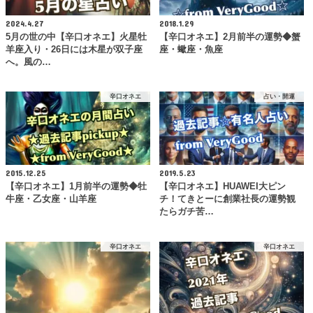
2024.4.27
2018.1.29
5月の世の中【辛口オネエ】火星牡
【辛口オネエ】2月前半の運勢◆蟹
羊座入り・26日には木星が双子座
座・蠍座・魚座
へ。風の…
辛口オネエ
占い・開運
2015.12.25
2019.5.23
【辛口オネエ】1月前半の運勢◆牡
【辛口オネエ】HUAWEI大ピン
牛座・乙女座・山羊座
チ！てきとーに創業社長の運勢観
たらガチ苦…
辛口オネエ
辛口オネエ