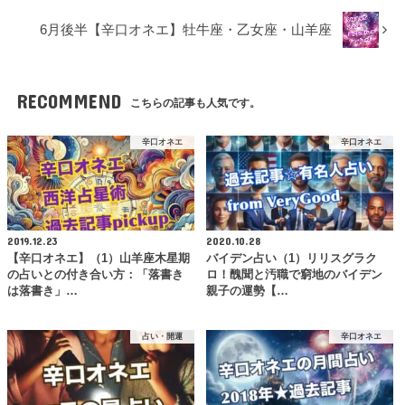
6月後半【辛口オネエ】牡牛座・乙女座・山羊座
RECOMMEND
こちらの記事も人気です。
辛口オネエ
辛口オネエ
2019.12.23
2020.10.28
【辛口オネエ】（1）山羊座木星期
バイデン占い（1）リリスグラク
の占いとの付き合い方：「落書き
ロ！醜聞と汚職で窮地のバイデン
は落書き」…
親子の運勢【…
占い・開運
辛口オネエ