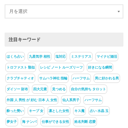
注目キーワード
ほくろ占い
九星気学 相性
塩対応
ミステリアス
マイナビ婚活
トロファスト 類似
レシピ ノート ルーズリーフ
好きになる瞬間
クラブチャティオ
サムハラ神社 指輪
ハーフサム
男に好かれる男
ダイソー 財布
四大元素
見つめる
自分の気持ち タロット
外国 人 男性 が 好む 日本 人 女性
仙人系男子
ハーフサム
酔った勢い
キープ 女
凛とした女性
キス魔
占い 水晶 玉
夢女子
海 ナンパ
仕事ができる女性
姓名判断 恋愛