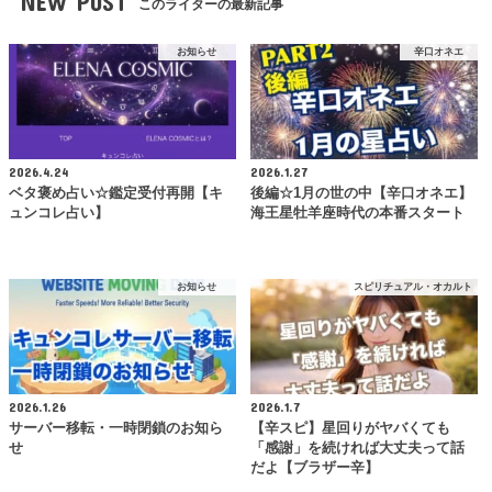
NEW POST
このライターの最新記事
お知らせ
辛口オネエ
2026.4.24
2026.1.27
ベタ褒め占い☆鑑定受付再開【キ
後編☆1月の世の中【辛口オネエ】
ュンコレ占い】
海王星牡羊座時代の本番スタート
お知らせ
スピリチュアル・オカルト
2026.1.26
2026.1.7
サーバー移転・一時閉鎖のお知ら
【辛スピ】星回りがヤバくても
せ
「感謝」を続ければ大丈夫って話
だよ【ブラザー辛】