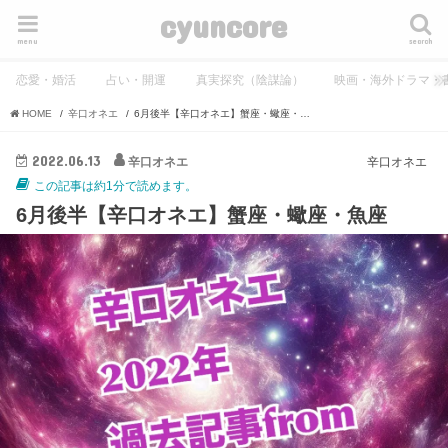
cyuncore
menu
search
恋愛・婚活
占い・開運
真実探究（陰謀論）
映画・海外ドラマ・
HOME
辛口オネエ
6月後半【辛口オネエ】蟹座・蠍座・魚座
2022.06.13
辛口オネエ
辛口オネエ
この記事は約1分で読めます。
6月後半【辛口オネエ】蟹座・蠍座・魚座