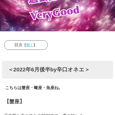
目次
【
開く
】
› ＜2022年6月
後半by辛口オ
＜2022年6月後半by辛口オネエ＞
ネエ＞
こちらは蟹座・蠍座・魚座ね。
【蟹座】