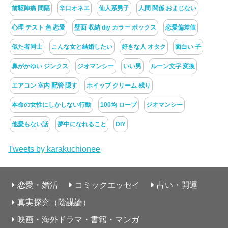
前駆陣痛 間隔
辛口オネエ
仙人系男子
人間 関係 おまじない
心理 テスト 色 恋愛
壁面 収納 diy カラー ボックス
恋愛偏差値
似た者同士
こんな女と結婚したい
好きな人 オタク
面白い 子
鼻がかゆい ジンクス
ジオマンシー
いい男
ルーン文字 変換
エアコン 室内 配管 隠す
ホイップ クリーム 残り
本命の女性にしかしない行動
100均 ロープ
ジオマンシー
他愛もない話
夢中になれること
DIY
Tweets by karakuchionee
恋愛・婚活
コミックエッセイ
占い・開運
真実探究（陰謀論）
映画・海外ドラマ・書籍・マンガ