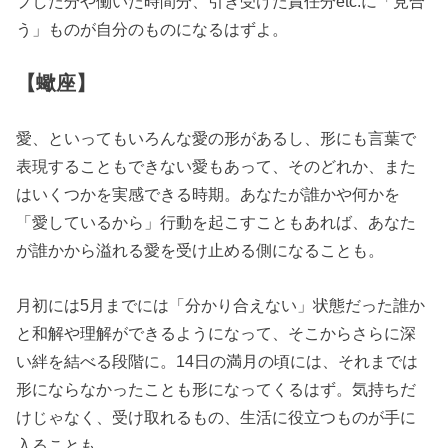
プした分や働いた時間分、引き受けた責任分etc.に「見合
う」ものが自分のものになるはずよ。
【蠍座】
愛、といってもいろんな愛の形があるし、形にも言葉で
表現することもできない愛もあって、そのどれか、また
はいくつかを実感できる時期。あなたが誰かや何かを
「愛しているから」行動を起こすこともあれば、あなた
が誰かから溢れる愛を受け止める側になることも。
月初には5月までには「分かり合えない」状態だった誰か
と和解や理解ができるようになって、そこからさらに深
い絆を結べる段階に。14日の満月の頃には、それまでは
形にならなかったことも形になってくるはず。気持ちだ
けじゃなく、受け取れるもの、生活に役立つものが手に
入ることも。