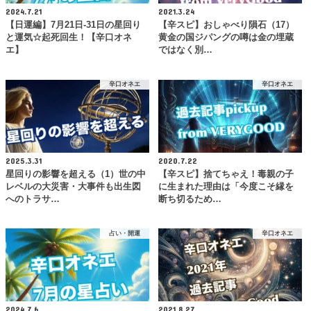
2024.7.21
2021.3.24
【日運編】7月21日-31日の星回り
【辛スピ】おしゃべり隕石（17）
と運気☆起死回生！【辛口オネ
黄金の国ジパングの噂は金の埋蔵
エ】
ではなく別…
辛口オネエ
辛口オネエ
2025.3.31
2020.7.22
星回りの影響を超える（1）世の中
【辛スピ】捨てちゃえ！毒親の子
レベルの大災害・大事件も出生図
に生まれた理由は「今度こそ縁を
へのトラサ…
断ち切るため…
占い・開運
辛口オネエ
2024.7.6
2021.8.27