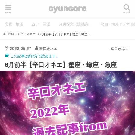
cyuncore
menu
search
恋愛・婚活
占い・開運
真実探究（陰謀論）
映画・海外ドラマ・
HOME
辛口オネエ
6月前半【辛口オネエ】蟹座・蠍座・魚座
2022.05.27
辛口オネエ
辛口オネエ
この記事は約2分で読めます。
6月前半【辛口オネエ】蟹座・蠍座・魚座