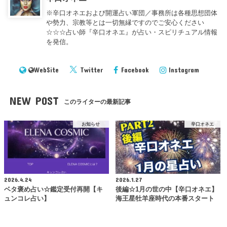
※辛口オネエおよび開運占い軍団／事務所は各種思想団体
や勢力、宗教等とは一切無縁ですのでご安心ください
☆☆☆占い師『辛口オネエ』が占い・スピリチュアル情報
を発信。
WebSite
Twitter
Facebook
Instagram
NEW POST
このライターの最新記事
お知らせ
辛口オネエ
2026.4.24
2026.1.27
ベタ褒め占い☆鑑定受付再開【キ
後編☆1月の世の中【辛口オネエ】
ュンコレ占い】
海王星牡羊座時代の本番スタート