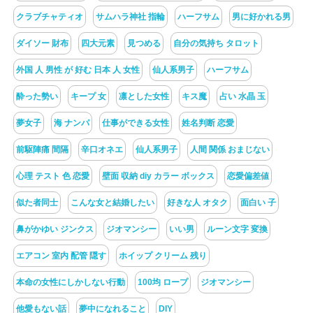
クラブチャティオ
サムハラ神社 指輪
ハーフサム
男に好かれる男
ダイソー 財布
四大元素
見つめる
自分の気持ち タロット
外国 人 男性 が 好む 日本 人 女性
仙人系男子
ハーフサム
酔った勢い
キープ 女
凛とした女性
キス魔
占い 水晶 玉
夢女子
海 ナンパ
仕事ができる女性
姓名判断 恋愛
前駆陣痛 間隔
辛口オネエ
仙人系男子
人間 関係 おまじない
心理 テスト 色 恋愛
壁面 収納 diy カラー ボックス
恋愛偏差値
似た者同士
こんな女と結婚したい
好きな人 オタク
面白い 子
鼻がかゆい ジンクス
ジオマンシー
いい男
ルーン文字 変換
エアコン 室内 配管 隠す
ホイップ クリーム 残り
本命の女性にしかしない行動
100均 ロープ
ジオマンシー
他愛もない話
夢中になれること
DIY