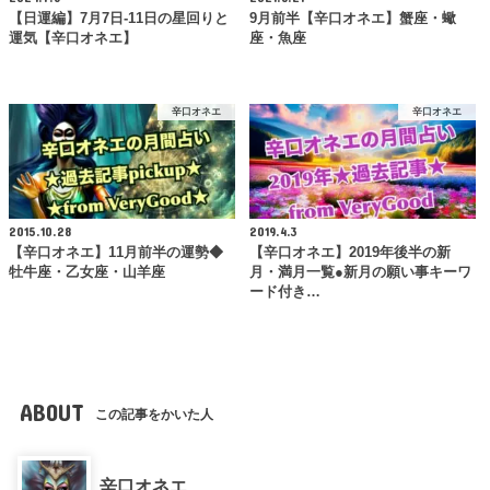
【日運編】7月7日-11日の星回りと
9月前半【辛口オネエ】蟹座・蠍
運気【辛口オネエ】
座・魚座
辛口オネエ
辛口オネエ
2015.10.28
2019.4.3
【辛口オネエ】11月前半の運勢◆
【辛口オネエ】2019年後半の新
牡牛座・乙女座・山羊座
月・満月一覧●新月の願い事キーワ
ード付き…
ABOUT
この記事をかいた人
辛口オネエ