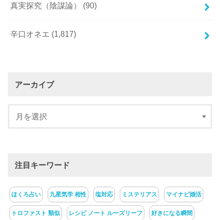
真実探究（陰謀論）
(90)
辛口オネエ
(1,817)
アーカイブ
注目キーワード
ほくろ占い
九星気学 相性
塩対応
ミステリアス
マイナビ婚活
トロファスト 類似
レシピ ノート ルーズリーフ
好きになる瞬間