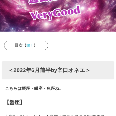
目次
【
開く
】
› ＜2022年6月
前半by辛口オ
＜2022年6月前半by辛口オネエ＞
ネエ＞
こちらは蟹座・蠍座・魚座ね。
【蟹座】