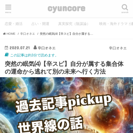
cyuncore
menu
search
恋愛・婚活
占い・開運
真実探究（陰謀論）
映画・海外ドラマ・
HOME
辛口オネエ
突然の眠気⑷【辛スピ】自分が属する集合体の運命から逃れて別の未来へ行く方法
2020.07.21
辛口オネエ
辛口オネエ
この記事は約3分で読めます。
突然の眠気⑷【辛スピ】自分が属する集合体
の運命から逃れて別の未来へ行く方法