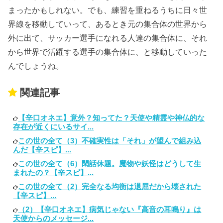
まったかもしれない。でも、練習を重ねるうちに日々世
界線を移動していって、あるとき元の集合体の世界から
外に出て、サッカー選手になれる人達の集合体に、それ
から世界で活躍する選手の集合体に、と移動していった
んでしょうね。
関連記事
【辛口オネエ】意外？知ってた？天使や精霊や神仏的な
存在が近くにいるサイ...
この世の全て（3）不確実性は「それ」が望んで組み込
んだ【辛スピ】...
この世の全て（6）閑話休題。魔物や妖怪はどうして生
まれたの？【辛スピ】...
この世の全て（2）完全なる均衡は退屈だから壊された
【辛スピ】...
（2）【辛口オネエ】病気じゃない『高音の耳鳴り』は
天使からのメッセージ...