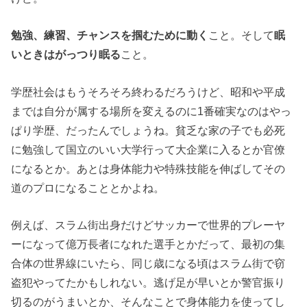
勉強、練習、チャンスを掴むために動く
こと。そして
眠
いときはがっつり眠る
こと。
学歴社会はもうそろそろ終わるだろうけど、昭和や平成
までは自分が属する場所を変えるのに1番確実なのはやっ
ぱり学歴、だったんでしょうね。貧乏な家の子でも必死
に勉強して国立のいい大学行って大企業に入るとか官僚
になるとか。あとは身体能力や特殊技能を伸ばしてその
道のプロになることとかよね。
例えば、スラム街出身だけどサッカーで世界的プレーヤ
ーになって億万長者になれた選手とかだって、最初の集
合体の世界線にいたら、同じ歳になる頃はスラム街で窃
盗犯やってたかもしれない。逃げ足が早いとか警官振り
切るのがうまいとか、そんなことで身体能力を使ってし