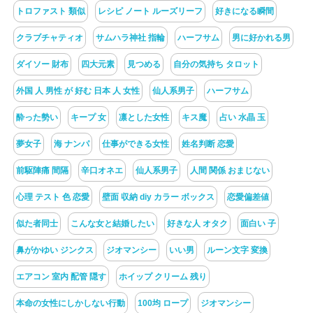
トロファスト 類似
レシピ ノート ルーズリーフ
好きになる瞬間
クラブチャティオ
サムハラ神社 指輪
ハーフサム
男に好かれる男
ダイソー 財布
四大元素
見つめる
自分の気持ち タロット
外国 人 男性 が 好む 日本 人 女性
仙人系男子
ハーフサム
酔った勢い
キープ 女
凛とした女性
キス魔
占い 水晶 玉
夢女子
海 ナンパ
仕事ができる女性
姓名判断 恋愛
前駆陣痛 間隔
辛口オネエ
仙人系男子
人間 関係 おまじない
心理 テスト 色 恋愛
壁面 収納 diy カラー ボックス
恋愛偏差値
似た者同士
こんな女と結婚したい
好きな人 オタク
面白い 子
鼻がかゆい ジンクス
ジオマンシー
いい男
ルーン文字 変換
エアコン 室内 配管 隠す
ホイップ クリーム 残り
本命の女性にしかしない行動
100均 ロープ
ジオマンシー