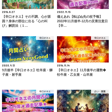
2016.8.27
2022.11.15
【辛口オネエ】その不調、心が原
備えあれ【転ばぬ先の杖予報】
因？身体の部位に出る「心の叫
2022年11月後半-12月の災害注意日
び」解読法（１…
【辛…
辛口オネエ
辛口オネエ
2020.9.13
2016.11.14
9月後半【辛口オネエ】牡羊座・獅
【辛口オネエ】11月後半の運勢◆
子座・射手座
牡牛座・乙女座・山羊座
辛口オネエ
占い・開運