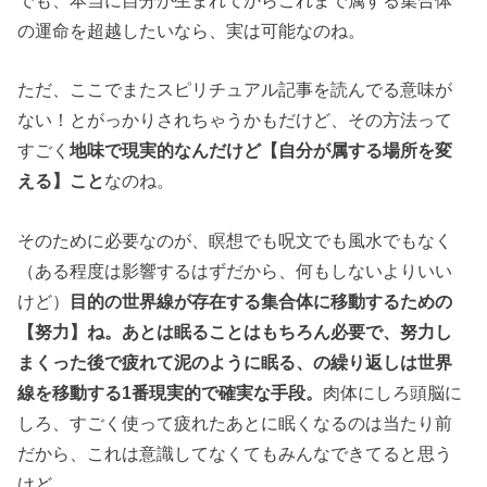
でも、本当に自分が生まれてからこれまで属する集合体
の運命を超越したいなら、実は可能なのね。
ただ、ここでまたスピリチュアル記事を読んでる意味が
ない！とがっかりされちゃうかもだけど、その方法って
すごく
地味で現実的なんだけど【自分が属する場所を変
える】こと
なのね。
そのために必要なのが、瞑想でも呪文でも風水でもなく
（ある程度は影響するはずだから、何もしないよりいい
けど）
目的の世界線が存在する集合体に移動するための
【努力】ね。あとは眠ることはもちろん必要で、努力し
まくった後で疲れて泥のように眠る、の繰り返しは世界
線を移動する1番現実的で確実な手段。
肉体にしろ頭脳に
しろ、すごく使って疲れたあとに眠くなるのは当たり前
だから、これは意識してなくてもみんなできてると思う
けど。