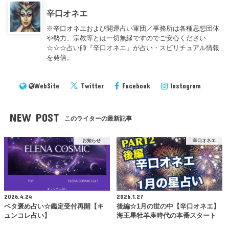
辛口オネエ
※辛口オネエおよび開運占い軍団／事務所は各種思想団体
や勢力、宗教等とは一切無縁ですのでご安心ください
☆☆☆占い師『辛口オネエ』が占い・スピリチュアル情報
を発信。
WebSite
Twitter
Facebook
Instagram
NEW POST
このライターの最新記事
お知らせ
辛口オネエ
2026.4.24
2026.1.27
ベタ褒め占い☆鑑定受付再開【キ
後編☆1月の世の中【辛口オネエ】
ュンコレ占い】
海王星牡羊座時代の本番スタート