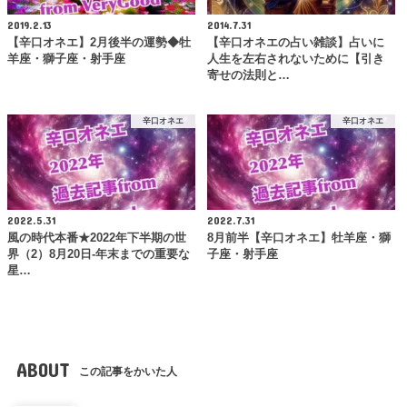
2019.2.13
2014.7.31
【辛口オネエ】2月後半の運勢◆牡
【辛口オネエの占い雑談】占いに
羊座・獅子座・射手座
人生を左右されないために【引き
寄せの法則と…
辛口オネエ
辛口オネエ
2022.5.31
2022.7.31
風の時代本番★2022年下半期の世
8月前半【辛口オネエ】牡羊座・獅
界（2）8月20日-年末までの重要な
子座・射手座
星…
ABOUT
この記事をかいた人