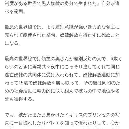
制度がある世界で黒人奴隷の身分で生まれた』自分が選
べる範囲。
最悪の世界線では、より差別意識が強い暴力的な領主に
売られて酷使された挙句、奴隷解放を待たずに死ぬこと
になる。
最高の世界線では領主の奥さんが差別反対の人で、6歳く
らいのときに両親共々夜中にこっそり逃してくれて同じ
逃亡奴隷の共同体に受け入れられて、奴隷解放運動に加
わって15歳で奴隷解放を勝ち取って、その後は同胞のた
めの社会活動に精力的に取り組んで彼らの中で地位や名
誉も獲得する。
でも、彼がたまたま見かけたイギリスのプリンセスの写
真に一目惚れしたりバレエを知って憧れたりして、心か